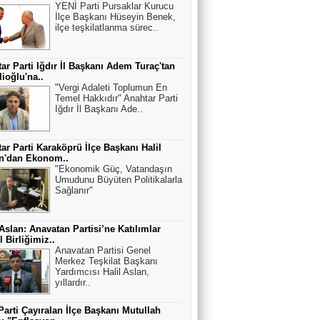
YENİ Parti Pursaklar Kurucu
İlçe Başkanı Hüseyin Benek,
ilçe teşkilatlanma sürec..
ar Parti Iğdır İl Başkanı Adem Turaç'tan
lioğlu'na..
"Vergi Adaleti Toplumun En
Temel Hakkıdır" Anahtar Parti
Iğdır İl Başkanı Ade..
ar Parti Karaköprü İlçe Başkanı Halil
an'dan Ekonom..
"Ekonomik Güç, Vatandaşın
Umudunu Büyüten Politikalarla
Sağlanır"
 Aslan: Anavatan Partisi’ne Katılımlar
 Birliğimiz..
Anavatan Partisi Genel
Merkez Teşkilat Başkanı
Yardımcısı Halil Aslan,
yıllardır..
Parti Çayıralan İlçe Başkanı Mutullah