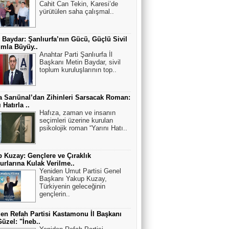
Cahit Can Tekin, Karesi’de
yürütülen saha çalışmal..
 Baydar: Şanlıurfa’nın Gücü, Güçlü Sivil
mla Büyüy..
Anahtar Parti Şanlıurfa İl
Başkanı Metin Baydar, sivil
toplum kuruluşlarının top..
 Sarıünal’dan Zihinleri Sarsacak Roman:
 Hatırla ..
Hafıza, zaman ve insanın
seçimleri üzerine kurulan
psikolojik roman “Yarını Hatı..
 Kuzay: Gençlere ve Çıraklık
rlarına Kulak Verilme..
Yeniden Umut Partisi Genel
Başkanı Yakup Kuzay,
Türkiyenin geleceğinin
gençlerin..
en Refah Partisi Kastamonu İl Başkanı
Güzel: "İneb..