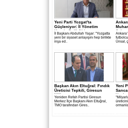
Yeni Parti Yozgat'ta
Ankar
Güçleniyor: İl Yönetim
Muham
Kurulu Belli Old..
Sahay
İl Başkanı Abdullah Yaşar: "Yozgatta
Ankara’n
yeni bir siyaset anlayışını hep birlikte
futbol
inşa ed..
Ünsal, 
Başkan Akın Eltuğral: Fındık
Yeni P
Üreticisi Tepkili, Giresun
Sancar
Mill..
Yanlış
Yeniden Refah Partisi Giresun
"Milyarl
Merkez İlçe Başkanı Akın Eltuğral,
üreticin
TMO tarafından Gires..
ormanlar