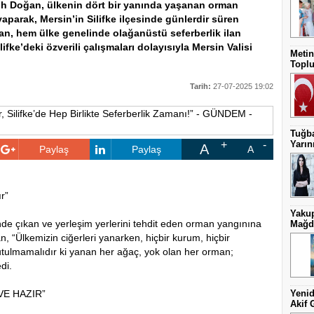
rruh Doğan, ülkenin dört bir yanında yaşanan orman
 yaparak, Mersin’in Silifke ilçesinde günlerdir süren
an, hem ülke genelinde olağanüstü seferberlik ilan
fke’deki özverili çalışmaları dolayısıyla Mersin Valisi
Metin
Toplu
Tarih:
27-07-2025 19:02
Tuğba
Yarını
A
Paylaş
Paylaş
A
r”
Yakup
nde çıkan ve yerleşim yerlerini tehdit eden orman yangınına
Mağdu
, “Ülkemizin ciğerleri yanarken, hiçbir kurum, hiçbir
tulmamalıdır ki yanan her ağaç, yok olan her orman;
di.
VE HAZIR”
Yenid
Akif 