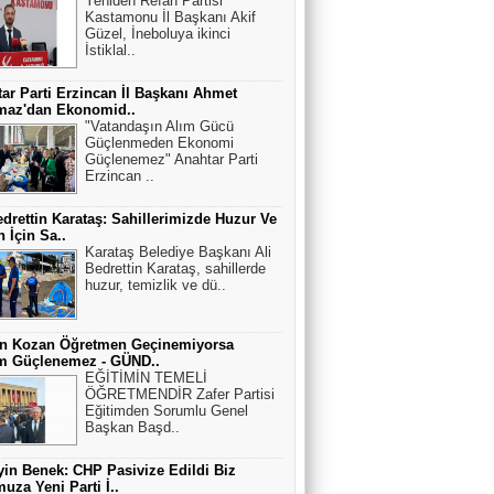
Yeniden Refah Partisi
Kastamonu İl Başkanı Akif
Güzel, İneboluya ikinci
İstiklal..
ar Parti Erzincan İl Başkanı Ahmet
maz'dan Ekonomid..
"Vatandaşın Alım Gücü
Güçlenmeden Ekonomi
Güçlenemez" Anahtar Parti
Erzincan ..
edrettin Karataş: Sahillerimizde Huzur Ve
 İçin Sa..
Karataş Belediye Başkanı Ali
Bedrettin Karataş, sahillerde
huzur, temizlik ve dü..
an Kozan Öğretmen Geçinemiyorsa
im Güçlenemez - GÜND..
EĞİTİMİN TEMELİ
ÖĞRETMENDİR Zafer Partisi
Eğitimden Sorumlu Genel
Başkan Başd..
in Benek: CHP Pasivize Edildi Biz
uza Yeni Parti İ..