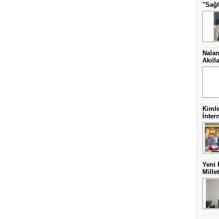
"Sağl
Nalan
Akıll
Kimle
İnter
Yeni 
Mille