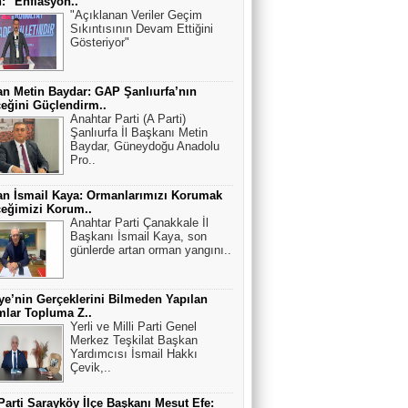
: "Enflasyon..
"Açıklanan Veriler Geçim
Sıkıntısının Devam Ettiğini
Gösteriyor"
n Metin Baydar: GAP Şanlıurfa’nın
eğini Güçlendirm..
Anahtar Parti (A Parti)
Şanlıurfa İl Başkanı Metin
Baydar, Güneydoğu Anadolu
Pro..
n İsmail Kaya: Ormanlarımızı Korumak
eğimizi Korum..
Anahtar Parti Çanakkale İl
Başkanı İsmail Kaya, son
günlerde artan orman yangını..
ye’nin Gerçeklerini Bilmeden Yapılan
lar Topluma Z..
Yerli ve Milli Parti Genel
Merkez Teşkilat Başkan
Yardımcısı İsmail Hakkı
Çevik,..
Parti Sarayköy İlçe Başkanı Mesut Efe: