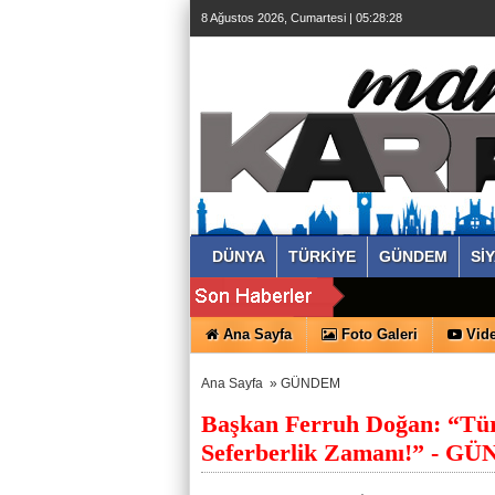
8 Ağustos 2026, Cumartesi | 05:28:28
DÜNYA
TÜRKİYE
GÜNDEM
Sİ
Ana Sayfa
Foto Galeri
Vide
Ana Sayfa
»
GÜNDEM
Başkan Ferruh Doğan: “Türk
Seferberlik Zamanı!” - GÜ