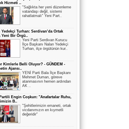
ık Hizmeti ..
"Sağlıkta her yeni düzenleme
vatandaşı değil, sistemi
rahatlatmalı" Yeni Part..
 Yedekçi Turhan: Serdivan’da Ortak
a Yeni Bir Örgü..
Yeni Parti Serdivan Kurucu
İlçe Başkanı Nalan Yedekçi
Turhan, ilçe örgütünün kur..
r Kimlerle Belli Oluyor? - GÜNDEM -
netin Ajansı..
YENİ Parti Bala İlçe Başkanı
Mehmet Duman, göreve
atanmasının hemen ardından
AK ..
Partili Engin Coşkun: "Anafartalar Ruhu,
timizin B..
"Şehitlerimizin emaneti, ortak
vicdanımızın en kıymetli
değeridir"