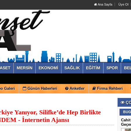
Ana Sayfa
Üye Ol
YASET
MERSİN
EKONOMİ
SAĞLIK
EĞİTİM
SPOR
BE
o Galeri
Günün Haberleri
Anketler
Firma Rehberi
ÇO
iye Yanıyor, Silifke’de Hep Birlikte
BUG
NDEM - İnternetin Ajansı
Cahit
Geçe