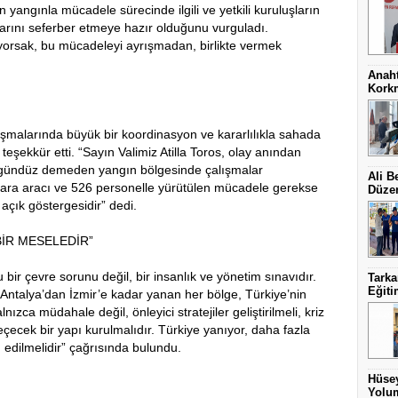
n yangınla mücadele sürecinde ilgili ve yetkili kuruluşların
arını seferber etmeye hazır olduğunu vurguladı.
tiyorsak, bu mücadeleyi ayrışmadan, birlikte vermek
Anaht
Kork
ışmalarında büyük bir koordinasyon ve kararlılıkla sahada
 teşekkür etti. “Sayın Valimiz Atilla Toros, olay anından
ce gündüz demeden yangın bölgesinde çalışmalar
Ali B
kara aracı ve 526 personelle yürütülen mücadele gerekse
Düzen
açık göstergesidir” dedi.
BİR MESELEDİR”
ir çevre sorunu değil, bir insanlık ve yönetim sınavıdır.
Tark
Eğit
Antalya’dan İzmir’e kadar yanan her bölge, Türkiye’nin
nızca müdahale değil, önleyici stratejiler geliştirilmeli, kriz
ecek bir yapı kurulmalıdır. Türkiye yanıyor, daha fazla
 edilmelidir” çağrısında bulundu.
Hüsey
Yolum