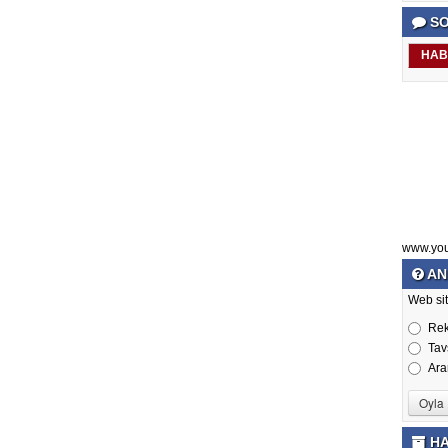
SO
HAB
www.yo
AN
Web sit
Re
Tav
Ara
HA