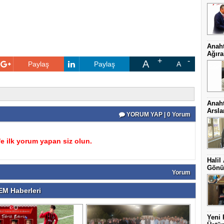
Anaht
Ağıra
A
Paylaş
Paylaş
A
Anaht
Arsl
YORUM YAP | 0 Yorum
 ilk yorum yapan siz olun.
Halil
Gönül
Yorum
M Haberleri
Yeni 