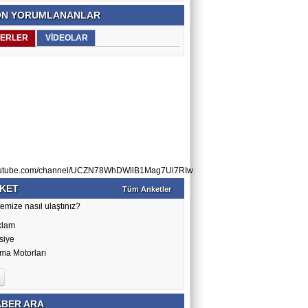
N YORUMLANANLAR
ERLER
VİDEOLAR
utube.com/channel/UCZN78WhDWllB1Mag7Ul7RIw
KET
Tüm Anketler
emize nasıl ulaştınız?
klam
siye
ma Motorları
BER ARA