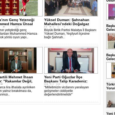
Üstün
a’nın Genç Yeteneği
Yüksel Duman: Şahnahan
med Hamza Ünsal
Mahallesi’ndeki Doğalgaz
Başka
a Damga V..
Mağduriyeti ..
Gelec
ın yetiştirdiği genç
Büyük Birlik Partisi Malatya İl Başkanı
culardan Muhammed Hamza
Yüksel Duman, Yeşilyurt ilçesine
çok yönlü oyun yapı..
bağlı Şahnah..
Başka
Gelec
artili Mehmet İhsan
Yeni Parti Oğuzlar İlçe
: "Rakamlar Değil,
Başkanı Talip Karadeniz:
Türki
 Te..
"Şehit Aile..
arca lira ithalata ayrılırken
"Milletimizin vicdanını yaralayan
Yorum
in yalnız bırakılması da,
gelişmeler ciddiyetle
ımızı..
değerlendirilmelidir"
Yeni 