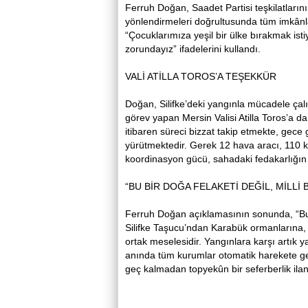
Ferruh Doğan, Saadet Partisi teşkilatlarını
yönlendirmeleri doğrultusunda tüm imkânl
“Çocuklarımıza yeşil bir ülke bırakmak is
zorundayız” ifadelerini kullandı.
VALİ ATİLLA TOROS’A TEŞEKKÜR
Doğan, Silifke’deki yangınla mücadele çal
görev yapan Mersin Valisi Atilla Toros’a da
itibaren süreci bizzat takip etmekte, ge
yürütmektedir. Gerek 12 hava aracı, 110 
koordinasyon gücü, sahadaki fedakarlığın 
“BU BİR DOĞA FELAKETİ DEĞİL, MİLLİ 
Ferruh Doğan açıklamasının sonunda, “Bu b
Silifke Taşucu’ndan Karabük ormanlarına, 
ortak meselesidir. Yangınlara karşı artık yal
anında tüm kurumlar otomatik harekete geç
geç kalmadan topyekûn bir seferberlik ilan