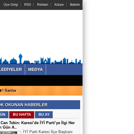
Üye Girişi
RSS
Reklam
Künye
İletisim
LEDİYELER
MEDYA
İlanlar
K OKUNAN HABERLER
ÜN
BU HAFTA
BU AY
 Can Tekin: Karesi’de İYİ Parti’ye İlgi Her
n Gün A..
İYİ Parti Karesi İlçe Başkanı