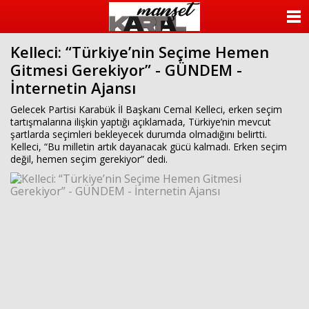
ANASAYFA
Kelleci: “Türkiye’nin Seçime Hemen
KATEGORİLER
Gitmesi Gerekiyor” - GÜNDEM -
İnternetin Ajansı
YAZARLAR
Gelecek Partisi Karabük İl Başkanı Cemal Kelleci, erken seçim
ANKETLER
tartışmalarına ilişkin yaptığı açıklamada, Türkiye’nin mevcut
şartlarda seçimleri bekleyecek durumda olmadığını belirtti.
Kelleci, “Bu milletin artık dayanacak gücü kalmadı. Erken seçim
FOTO GALERİ
değil, hemen seçim gerekiyor” dedi.
VİDEO GALERİ
KÜNYE
İLETİŞİM