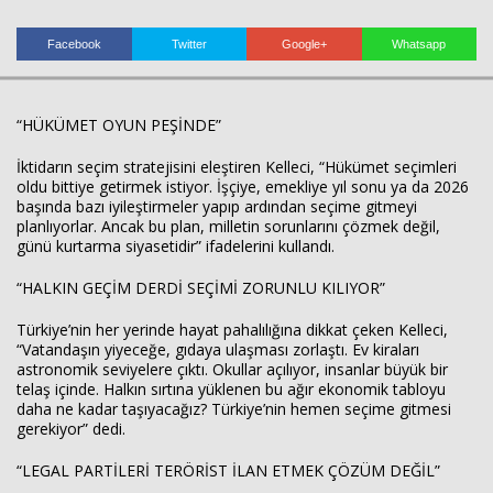
Facebook
Twitter
Google+
Whatsapp
“HÜKÜMET OYUN PEŞİNDE”
İktidarın seçim stratejisini eleştiren Kelleci, “Hükümet seçimleri
Haberin Doğru Adresi.
oldu bittiye getirmek istiyor. İşçiye, emekliye yıl sonu ya da 2026
başında bazı iyileştirmeler yapıp ardından seçime gitmeyi
planlıyorlar. Ancak bu plan, milletin sorunlarını çözmek değil,
günü kurtarma siyasetidir” ifadelerini kullandı.
“HALKIN GEÇİM DERDİ SEÇİMİ ZORUNLU KILIYOR”
Türkiye’nin her yerinde hayat pahalılığına dikkat çeken Kelleci,
“Vatandaşın yiyeceğe, gıdaya ulaşması zorlaştı. Ev kiraları
astronomik seviyelere çıktı. Okullar açılıyor, insanlar büyük bir
telaş içinde. Halkın sırtına yüklenen bu ağır ekonomik tabloyu
daha ne kadar taşıyacağız? Türkiye’nin hemen seçime gitmesi
gerekiyor” dedi.
“LEGAL PARTİLERİ TERÖRİST İLAN ETMEK ÇÖZÜM DEĞİL”