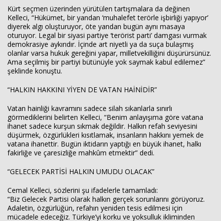
Kürt seçmen üzerinden yürütülen tartışmalara da değinen
Kelleci, “Hükümet, bir yandan ‘muhalefet terörle işbirliği yapıyor’
diyerek algı oluşturuyor, öte yandan bugün aynı masaya
oturuyor. Legal bir siyasi partiye ‘terörist parti’ damgası vurmak
demokrasiye aykırıdır. İçinde art niyetli ya da suça bulaşmış
olanlar varsa hukuk gereğini yapar, milletvekilliğini düşürürsünüz.
Ama seçilmiş bir partiyi bütünüyle yok saymak kabul edilemez”
şeklinde konuştu.
“HALKIN HAKKINI YİYEN DE VATAN HAİNİDİR”
Vatan hainliği kavramını sadece silah sıkanlarla sınırlı
görmediklerini belirten Kelleci, “Benim anlayışıma göre vatana
ihanet sadece kurşun sıkmak değildir. Halkın refah seviyesini
düşürmek, özgürlükleri kısıtlamak, insanların hakkını yemek de
vatana ihanettir. Bugün iktidarın yaptığı en büyük ihanet, halkı
fakirliğe ve çaresizliğe mahkûm etmektir” dedi.
“GELECEK PARTİSİ HALKIN UMUDU OLACAK”
Cemal Kelleci, sözlerini şu ifadelerle tamamladı:
“Biz Gelecek Partisi olarak halkın gerçek sorunlarını görüyoruz.
Adaletin, özgürlüğün, refahın yeniden tesis edilmesi için
mücadele edeceğiz. Türkiye’yi korku ve yoksulluk ikliminden