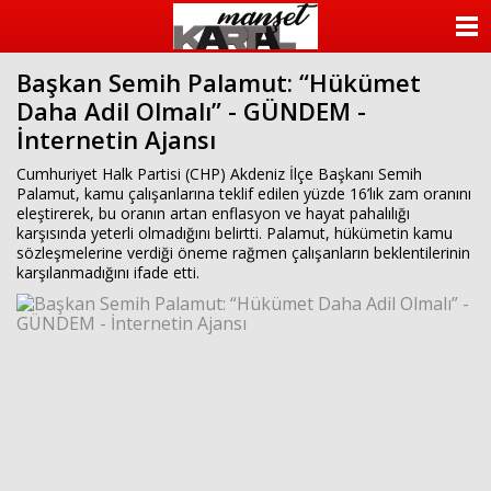
ANASAYFA
Başkan Semih Palamut: “Hükümet
KATEGORİLER
Daha Adil Olmalı” - GÜNDEM -
İnternetin Ajansı
YAZARLAR
Cumhuriyet Halk Partisi (CHP) Akdeniz İlçe Başkanı Semih
ANKETLER
Palamut, kamu çalışanlarına teklif edilen yüzde 16’lık zam oranını
eleştirerek, bu oranın artan enflasyon ve hayat pahalılığı
karşısında yeterli olmadığını belirtti. Palamut, hükümetin kamu
FOTO GALERİ
sözleşmelerine verdiği öneme rağmen çalışanların beklentilerinin
karşılanmadığını ifade etti.
VİDEO GALERİ
KÜNYE
İLETİŞİM