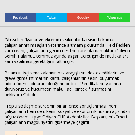
Facebook
Twitter
Google+
Whatsapp
“Yükselen fiyatlar ve ekonomik sıkıntılar karşısında kamu
çalışanlarının maaşları yeterince artmamış durumda. Teklif edilen
Haberin Doğru Adresi.
zam oranı, çalışanların geçim derdine çare olamamaktadır” diyen
Semih Palamut, temmuz ayında asgari ücret için de mutlaka ara
zam yapılması gerektiğinin altını çizdi.
Palamut, işçi sendikalarının hak arayışlarını desteklediklerini ve
greve gitme ihtimalinin kamu çalışanlarının sesini duyurmak
adına önemli bir araç olduğunu belirtti. “Sendikaların yanında
duruyoruz ve hükümetin makul, adil bir teklif sunmasını
bekliyoruz” dedi.
“Toplu sözleşme sürecinin bir an önce sonuçlanması, hem
çalışanların hem de ülkenin sosyal ve ekonomik huzuru açısından
büyük önem taşıyor” diyen CHP Akdeniz İlçe Başkanı, hükümeti
çalışanların mağduriyetini gidermeye çağırdı.