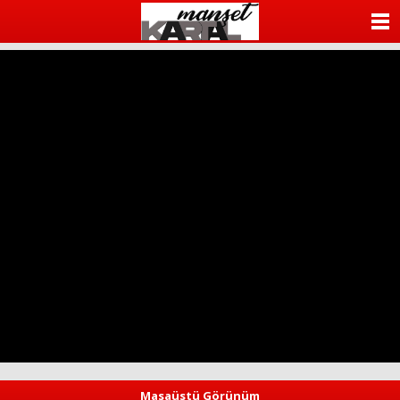
ANASAYFA
KATEGORİLER
YAZARLAR
ANKETLER
FOTO GALERİ
VİDEO GALERİ
KÜNYE
İLETİŞİM
Masaüstü Görünüm