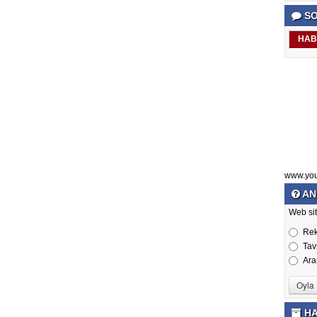
SO
HAB
www.yo
AN
Web sit
Re
Tav
Ara
HA