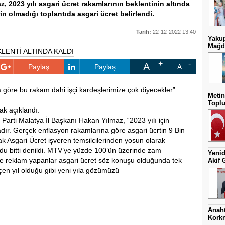
z, 2023 yılı asgari ücret rakamlarının beklentinin altında
rin olmadığı toplantıda asgari ücret belirlendi.
Tarih:
22-12-2022 13:40
Yakup
Mağdu
A
Paylaş
Paylaş
A
göre bu rakam dahi işçi kardeşlerimize çok diyecekler”
Metin
Toplu
ak açıklandı.
 Parti Malatya İl Başkanı Hakan Yılmaz, “2023 yılı için
dadır. Gerçek enflasyon rakamlarına göre asgari ücrtin 9 Bin
k Asgari Ücret işveren temsilcilerinden yosun olarak
du bitti denildi. MTV’ye yüzde 100’ün üzerinde zam
Yenid
e reklam yapanlar asgari ücret söz konuşu olduğunda tek
Akif 
geçen yıl olduğu gibi yeni yıla gözümüzü
Anaht
Kork