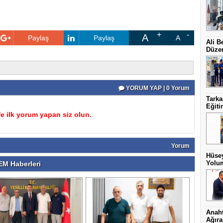
A
Paylaş
Paylaş
A
Ali B
Düzen
YORUM YAP | 0 Yorum
Tark
Eğit
 ilk yorum yapan siz olun.
Yorum
Hüsey
Yolum
M Haberleri
Anaht
Ağıra