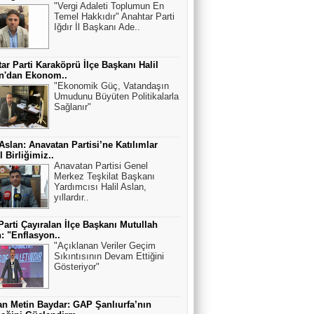
"Vergi Adaleti Toplumun En
Temel Hakkıdır" Anahtar Parti
Iğdır İl Başkanı Ade..
ar Parti Karaköprü İlçe Başkanı Halil
an'dan Ekonom..
"Ekonomik Güç, Vatandaşın
Umudunu Büyüten Politikalarla
Sağlanır"
 Aslan: Anavatan Partisi’ne Katılımlar
 Birliğimiz..
Anavatan Partisi Genel
Merkez Teşkilat Başkanı
Yardımcısı Halil Aslan,
yıllardır..
Parti Çayıralan İlçe Başkanı Mutullah
: "Enflasyon..
"Açıklanan Veriler Geçim
Sıkıntısının Devam Ettiğini
Gösteriyor"
n Metin Baydar: GAP Şanlıurfa’nın