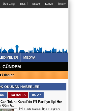
Üye Girişi
RSS
Reklam
Künye
İletisim
LEDİYELER
MEDYA
ÜK BİR
 - GÜNDEM -
 - GÜNDEM -
runları Masaya
a İnşa
imizin
NDEM -
NDEM -
İlanlar
Ajansı
K OKUNAN HABERLER
ÜN
BU HAFTA
BU AY
 Can Tekin: Karesi’de İYİ Parti’ye İlgi Her
n Gün A..
İYİ Parti Karesi İlçe Başkanı