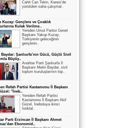
Cahit Can Tekin, Karesi’de
yürütülen saha çalışmal..
 Kuzay: Gençlere ve Çıraklık
rlarına Kulak Verilme..
Yeniden Umut Partisi Genel
Başkanı Yakup Kuzay,
Türkiyenin geleceğinin
gençlerin..
 Baydar: Şanlıurfa’nın Gücü, Güçlü Sivil
mla Büyüy..
Anahtar Parti Şanlıurfa İl
Başkanı Metin Baydar, sivil
toplum kuruluşlarının top..
en Refah Partisi Kastamonu İl Başkanı
Güzel: "İneb..
Yeniden Refah Partisi
Kastamonu İl Başkanı Akif
Güzel, İneboluya ikinci
İstiklal..
ar Parti Erzincan İl Başkanı Ahmet
maz'dan Ekonomid..