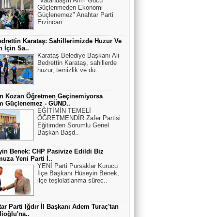
"Vatandaşın Alım Gücü
Güçlenmeden Ekonomi
Güçlenemez" Anahtar Parti
Erzincan ..
edrettin Karataş: Sahillerimizde Huzur Ve
 İçin Sa..
Karataş Belediye Başkanı Ali
Bedrettin Karataş, sahillerde
huzur, temizlik ve dü..
an Kozan Öğretmen Geçinemiyorsa
im Güçlenemez - GÜND..
EĞİTİMİN TEMELİ
ÖĞRETMENDİR Zafer Partisi
Eğitimden Sorumlu Genel
Başkan Başd..
in Benek: CHP Pasivize Edildi Biz
uza Yeni Parti İ..
YENİ Parti Pursaklar Kurucu
İlçe Başkanı Hüseyin Benek,
ilçe teşkilatlanma sürec..
ar Parti Iğdır İl Başkanı Adem Turaç'tan
lioğlu'na..