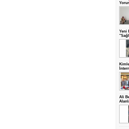
Yorum
Yeni 
"Sağl
Kimle
İnter
Ali B
Alanl