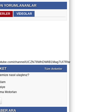
N YORUMLANANLAR
ERLER
VİDEOLAR
utube.com/channel/UCZN78WhDWllB1Mag7Ul7RIw
KET
Tüm Anketler
emize nasıl ulaştınız?
klam
siye
ma Motorları
BER ARA