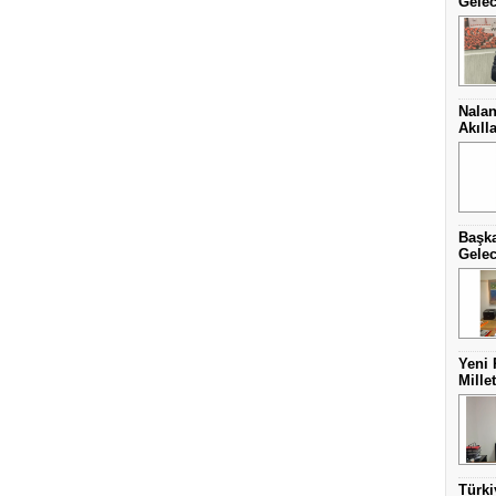
Gelec
Nalan
Akıll
Başka
Gelec
Yeni 
Mille
Türki