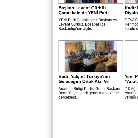
Başkan Levent Gürbüz:
Kadir 
Çanakkale’de YENİ Parti
Diyalo
Rüzgârı Büyüyo..
Çalışa
YENİ Parti Çanakkale İl Başkanı Av.
DEVA Pa
Levent Gürbüz, Eceabat İlçe
Kerimoğ
Başkanlığı’nın açılış..
kurulu ü
Bedri Yalçın: Türkiye’nin
Yeni P
Geleceğini Ortak Akıl Ve
"Anafa
Güçlü Kad..
Destan
Anadolu Birliği Partisi Genel Başkanı
"10 Ağu
Bedri Yalçın, parti genel merkezinde
Atatürkü
gerçekleşt..
verdiği 