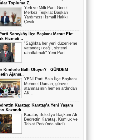
lar Topluma Z..
Yerli ve Milli Parti Genel
Merkez Teşkilat Başkan
Yardımcısı İsmail Hakkı
Çevik,..
Parti Sarayköy İlçe Başkanı Mesut Efe:
ık Hizmeti ..
"Sağlıkta her yeni düzenleme
vatandaşı değil, sistemi
rahatlatmalı" Yeni Part..
r Kimlerle Belli Oluyor? - GÜNDEM -
netin Ajansı..
YENİ Parti Bala İlçe Başkanı
Mehmet Duman, göreve
atanmasının hemen ardından
AK ..
edrettin Karataş: Karataş’a Yeni Yaşam
arı Kazandı..
Karataş Belediye Başkanı Ali
Bedrettin Karataş, Kumluk ve
Tabiat Parkı’nda sürdü..