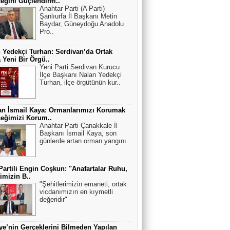
eğini Güçlendirm..
Anahtar Parti (A Parti)
Şanlıurfa İl Başkanı Metin
Baydar, Güneydoğu Anadolu
Pro..
 Yedekçi Turhan: Serdivan’da Ortak
a Yeni Bir Örgü..
Yeni Parti Serdivan Kurucu
İlçe Başkanı Nalan Yedekçi
Turhan, ilçe örgütünün kur..
n İsmail Kaya: Ormanlarımızı Korumak
eğimizi Korum..
Anahtar Parti Çanakkale İl
Başkanı İsmail Kaya, son
günlerde artan orman yangını..
Partili Engin Coşkun: "Anafartalar Ruhu,
timizin B..
"Şehitlerimizin emaneti, ortak
vicdanımızın en kıymetli
değeridir"
ye’nin Gerçeklerini Bilmeden Yapılan