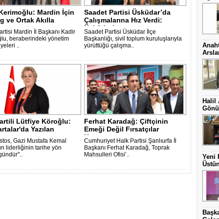
Kerimoğlu: Mardin İçin
Saadet Partisi Üsküdar’da
g ve Ortak Akılla
Çalışmalarına Hız Verdi:
c..
Üsküdar’ı..
rtisi Mardin İl Başkanı Kadir
Saadet Partisi Üsküdar İlçe
lu, beraberindeki yönetim
Başkanlığı, sivil toplum kuruluşlarıyla
Anaht
yeleri ..
yürüttüğü çalışma..
Arsl
Halil
Gönül
artili Lütfiye Köroğlu:
Ferhat Karadağ: Çiftçinin
rtalar'da Yazılan
Emeği Değil Fırsatçılar
..
Kazanıyor ..
stos, Gazi Mustafa Kemal
Cumhuriyet Halk Partisi Şanlıurfa İl
n liderliğinin tarihe yön
Başkanı Ferhat Karadağ, Toprak
gündür"..
Mahsulleri Ofisi’..
Yeni 
Üstün
Başka