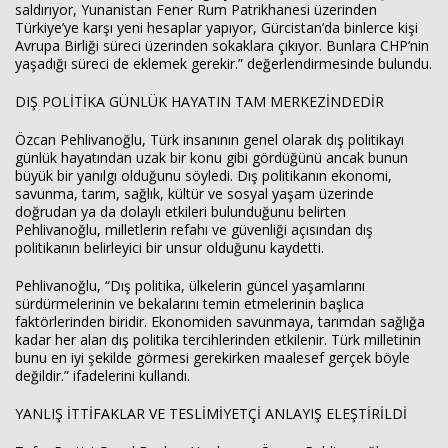
saldırıyor, Yunanistan Fener Rum Patrikhanesi üzerinden
Türkiye’ye karşı yeni hesaplar yapıyor, Gürcistan’da binlerce kişi
Avrupa Birliği süreci üzerinden sokaklara çıkıyor. Bunlara CHP’nin
yaşadığı süreci de eklemek gerekir.” değerlendirmesinde bulundu.
DIŞ POLİTİKA GÜNLÜK HAYATIN TAM MERKEZİNDEDİR
Özcan Pehlivanoğlu, Türk insanının genel olarak dış politikayı
günlük hayatından uzak bir konu gibi gördüğünü ancak bunun
büyük bir yanılgı olduğunu söyledi. Dış politikanın ekonomi,
savunma, tarım, sağlık, kültür ve sosyal yaşam üzerinde
doğrudan ya da dolaylı etkileri bulunduğunu belirten
Pehlivanoğlu, milletlerin refahı ve güvenliği açısından dış
politikanın belirleyici bir unsur olduğunu kaydetti.
Pehlivanoğlu, “Dış politika, ülkelerin güncel yaşamlarını
sürdürmelerinin ve bekalarını temin etmelerinin başlıca
faktörlerinden biridir. Ekonomiden savunmaya, tarımdan sağlığa
kadar her alan dış politika tercihlerinden etkilenir. Türk milletinin
bunu en iyi şekilde görmesi gerekirken maalesef gerçek böyle
değildir.” ifadelerini kullandı.
YANLIŞ İTTİFAKLAR VE TESLİMİYETÇİ ANLAYIŞ ELEŞTİRİLDİ