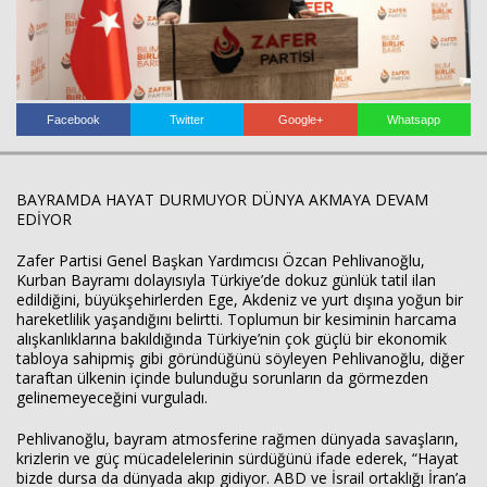
Facebook
Twitter
Google+
Whatsapp
Haberin Doğru Adresi.
BAYRAMDA HAYAT DURMUYOR DÜNYA AKMAYA DEVAM
EDİYOR
Zafer Partisi Genel Başkan Yardımcısı Özcan Pehlivanoğlu,
Kurban Bayramı dolayısıyla Türkiye’de dokuz günlük tatil ilan
edildiğini, büyükşehirlerden Ege, Akdeniz ve yurt dışına yoğun bir
hareketlilik yaşandığını belirtti. Toplumun bir kesiminin harcama
alışkanlıklarına bakıldığında Türkiye’nin çok güçlü bir ekonomik
tabloya sahipmiş gibi göründüğünü söyleyen Pehlivanoğlu, diğer
taraftan ülkenin içinde bulunduğu sorunların da görmezden
gelinemeyeceğini vurguladı.
Pehlivanoğlu, bayram atmosferine rağmen dünyada savaşların,
krizlerin ve güç mücadelelerinin sürdüğünü ifade ederek, “Hayat
bizde dursa da dünyada akıp gidiyor. ABD ve İsrail ortaklığı İran’a