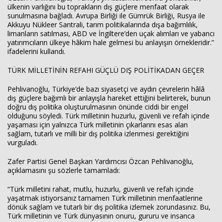
ülkenin varlığını bu toprakların dış güçlere menfaat olarak
sunulmasına bağladı. Avrupa Birliği ile Gümrük Birliği, Rusya ile
Akkuyu Nükleer Santrali, tarım politikalarında dışa bağımlılık,
limanların satılması, ABD ve İngiltere’den uçak alımları ve yabancı
yatırımcıların ülkeye hâkim hale gelmesi bu anlayışın örnekleridir.”
ifadelerini kullandı.
TÜRK MİLLETİNİN REFAHI GÜÇLÜ DIŞ POLİTİKADAN GEÇER
Pehlivanoğlu, Türkiye’de bazı siyasetçi ve aydın çevrelerin hâlâ
dış güçlere bağımlı bir anlayışla hareket ettiğini belirterek, bunun
doğru dış politika oluşturulmasının önünde ciddi bir engel
olduğunu söyledi. Türk milletinin huzurlu, güvenli ve refah içinde
yaşaması için yalnızca Türk milletinin çıkarlarını esas alan
sağlam, tutarlı ve milli bir dış politika izlenmesi gerektiğini
vurguladı.
Zafer Partisi Genel Başkan Yardımcısı Özcan Pehlivanoğlu,
açıklamasını şu sözlerle tamamladı:
“Türk milletini rahat, mutlu, huzurlu, güvenli ve refah içinde
yaşatmak istiyorsanız tamamen Türk milletinin menfaatlerine
dönük sağlam ve tutarlı bir dış politika izlemek zorundasınız. Bu,
Türk milletinin ve Türk dünyasının onuru, gururu ve insanca