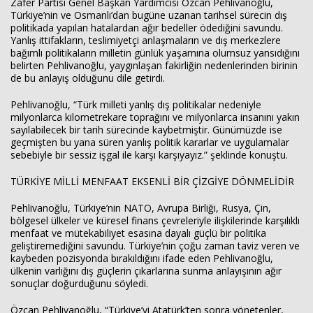
Zafer Partisi Genel Başkan Yardımcısı Özcan Pehlivanoğlu,
Türkiye’nin ve Osmanlı’dan bugüne uzanan tarihsel sürecin dış
politikada yapılan hatalardan ağır bedeller ödediğini savundu.
Yanlış ittifakların, teslimiyetçi anlaşmaların ve dış merkezlere
bağımlı politikaların milletin günlük yaşamına olumsuz yansıdığını
belirten Pehlivanoğlu, yaygınlaşan fakirliğin nedenlerinden birinin
de bu anlayış olduğunu dile getirdi.
Pehlivanoğlu, “Türk milleti yanlış dış politikalar nedeniyle
milyonlarca kilometrekare toprağını ve milyonlarca insanını yakın
sayılabilecek bir tarih sürecinde kaybetmiştir. Günümüzde ise
geçmişten bu yana süren yanlış politik kararlar ve uygulamalar
sebebiyle bir sessiz işgal ile karşı karşıyayız.” şeklinde konuştu.
TÜRKİYE MİLLİ MENFAAT EKSENLİ BİR ÇİZGİYE DÖNMELİDİR
Pehlivanoğlu, Türkiye’nin NATO, Avrupa Birliği, Rusya, Çin,
bölgesel ülkeler ve küresel finans çevreleriyle ilişkilerinde karşılıklı
menfaat ve mütekabiliyet esasına dayalı güçlü bir politika
geliştiremediğini savundu. Türkiye’nin çoğu zaman taviz veren ve
kaybeden pozisyonda bırakıldığını ifade eden Pehlivanoğlu,
ülkenin varlığını dış güçlerin çıkarlarına sunma anlayışının ağır
sonuçlar doğurduğunu söyledi.
Özcan Pehlivanoğlu, “Türkiye’yi Atatürk’ten sonra yönetenler,