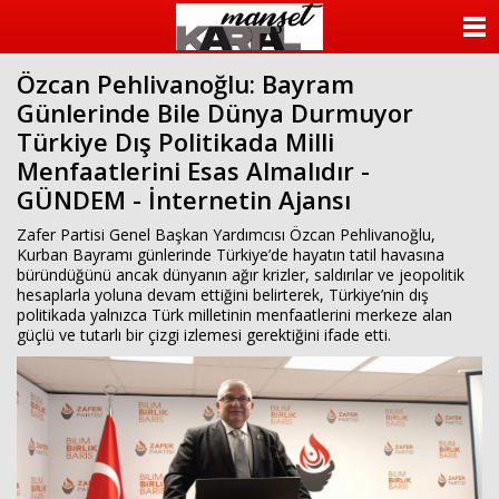
ANASAYFA
Özcan Pehlivanoğlu: Bayram
KATEGORİLER
Günlerinde Bile Dünya Durmuyor
Türkiye Dış Politikada Milli
YAZARLAR
Menfaatlerini Esas Almalıdır -
GÜNDEM - İnternetin Ajansı
ANKETLER
Zafer Partisi Genel Başkan Yardımcısı Özcan Pehlivanoğlu,
FOTO GALERİ
Kurban Bayramı günlerinde Türkiye’de hayatın tatil havasına
büründüğünü ancak dünyanın ağır krizler, saldırılar ve jeopolitik
hesaplarla yoluna devam ettiğini belirterek, Türkiye’nin dış
VİDEO GALERİ
politikada yalnızca Türk milletinin menfaatlerini merkeze alan
güçlü ve tutarlı bir çizgi izlemesi gerektiğini ifade etti.
KÜNYE
İLETİŞİM