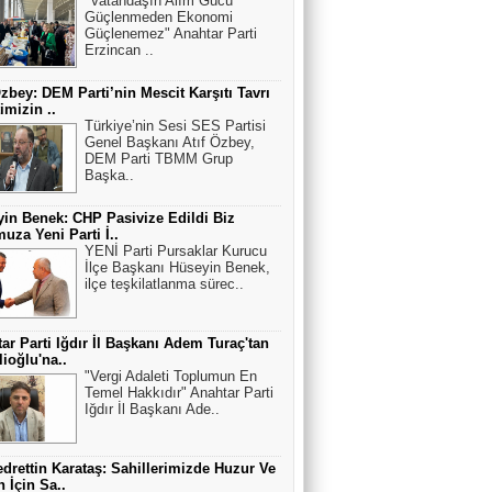
"Vatandaşın Alım Gücü
Güçlenmeden Ekonomi
Güçlenemez" Anahtar Parti
Erzincan ..
Özbey: DEM Parti’nin Mescit Karşıtı Tavrı
imizin ..
Türkiye’nin Sesi SES Partisi
Genel Başkanı Atıf Özbey,
DEM Parti TBMM Grup
Başka..
in Benek: CHP Pasivize Edildi Biz
uza Yeni Parti İ..
YENİ Parti Pursaklar Kurucu
İlçe Başkanı Hüseyin Benek,
ilçe teşkilatlanma sürec..
ar Parti Iğdır İl Başkanı Adem Turaç'tan
lioğlu'na..
"Vergi Adaleti Toplumun En
Temel Hakkıdır" Anahtar Parti
Iğdır İl Başkanı Ade..
edrettin Karataş: Sahillerimizde Huzur Ve
 İçin Sa..