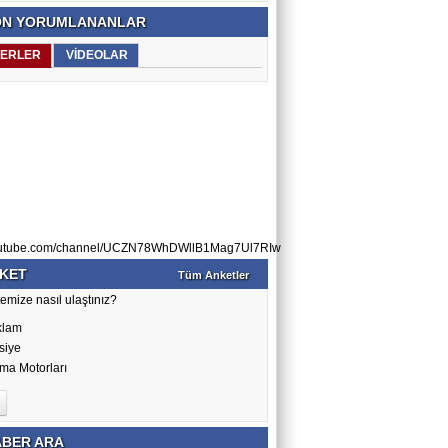
N YORUMLANANLAR
ERLER
VİDEOLAR
utube.com/channel/UCZN78WhDWllB1Mag7Ul7RIw
KET
Tüm Anketler
emize nasıl ulaştınız?
klam
siye
ma Motorları
BER ARA