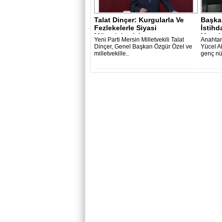
Talat Dinçer: Kurgularla Ve
Başkan
Fezlekelerle Siyasi
İstihd
Mücadelemizi..
Mesel.
Yeni Parti Mersin Milletvekili Talat
Anahtar
Dinçer, Genel Başkan Özgür Özel ve
Yücel A
milletvekille..
genç nü