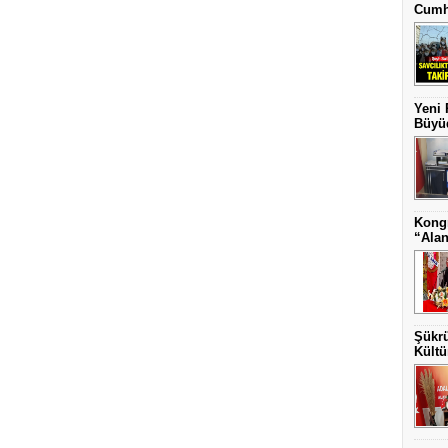
Cumh
Yeni 
Büyüd
Kongr
“Alan
Şükrü
Kültü