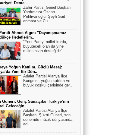
uriyeti Deme..
Zafer Partisi Genel Başkan
Yardımcısı Özcan
Pehlivanoğlu, Şeyh Sait
anması ve Cu..
Partili Ahmet Algın: "Dayanışmamız
ükçe Hedeflerim..
"Yeni Partiyi millet kurdu,
büyütecek olan da yine
milletimizin desteğidir"
eye Yoğun Katılım, Güçlü Mesaj:
ya’da Yeni Bir Dön..
Adalet Partisi Alanya İlçe
Kongresi, yoğun katılım ve
büyük coşku içerisinde ger..
 Güneri: Genç Sanatçılar Türkiye’nin
rel Geleceğin..
Adalet Partisi Alanya İlçe
Başkanı Şükrü Güneri, son
dönemde müzik dünyasında
ad..