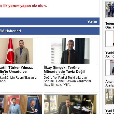
 ilk yorum yapan siz olun.
Yorum
Teoma
Güç V
M Haberleri
Yenid
Akif 
artili Türker Yılmaz:
İlkay Şimşek: Terörle
diç'te Umudu ve
Mücadelede Taviz Değil
mi He..
Devlet Ciddiyet..
şkanlığı İçin Resmî Başvuru
Doğru Yol Partisi Teşkilatlardan
andı
Sorumlu Genel Başkan Yardımcısı
Anaht
İlkay Şimşek, “Millî..
Arsl
Yeni 