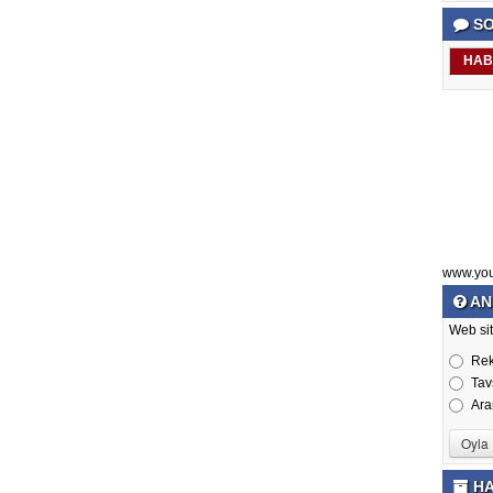
SO
HAB
www.yo
AN
Web sit
Re
Tav
Ara
HA