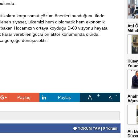
bulundu.
litikalara karşı somut çözüm önerileri sunduğunu ifade
izlenen siyaset, ülkemizi hem diplomatik hem ekonomik
Atıf 
i Erbakan Hocamızın ortaya koyduğu D-60 vizyonu hayata
Millet
z karar verebilen güçlü bir aktör konumunda olurdu.
ka gerçeğe dönüşecektir.”
Hüsey
Yolum
A
Anaht
Paylaş
Paylaş
A
Ağıra
YORUM YAP | 0 Yorum
Ali B
Düzen