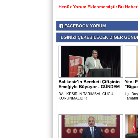
Henüz Yorum Eklenmemiştir.Bu Haber'e
FACEBOOK YORUM
İLGİNİZİ ÇEKEBİLECEK DİĞER GÜNDE
Balıkesir’in Bereketi Çiftçinin
Yeni P
Emeğiyle Büyüyor - GÜNDEM
"Biga
- ..
Değişi
BALIKESİR’İN TARIMSAL GÜCÜ
İlçe Ba
KORUNMALIDIR
Tamaml