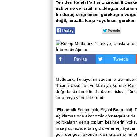
Yeniden Refah Partisi Erzincan İl Başk
risklerine ve İsrail’in saldırgan tutumun
bir duruş sergilemesi gerektiğini vurgul
değil, icraatla karşı koyulması gereken 
Paylaş
Tweetle
Mutlutürk, Türkiye’nin savunma alanındaki iş
“İncirlik Üssü’nün ve Malatya Kürecik Radar 
değerlendirilmelidir. Bu üslerin işlevi, Türki
korumaya yöneliktir” dedi.
“Ekonomik Sıkışmışlık, Siyasi Bağımlılığı D
Açıklamasında ekonomik göstergelere de d
politikaların geniş toplum kesimlerini yoks
maaşlar, hızla artan gıda ve enerji fiyatl
gelir dengesi; ekonomik bir kriz olmanın ö