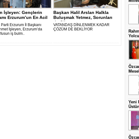
Mille
 İşleyen: Gençlerin
Başkan Halil Arslan Halkla
amı Erzurum’un En Acil
Buluşmak Yetmez, Sorunları
.
da Çöz..
 Parti Erzurum İl Başkanı
VATANDAŞ DİNLENMEK KADAR
hmet İşleyen, Erzurum’da
ÇÖZÜM DE BEKLİYOR
Rahme
fusun iş bulm..
Yolcu
Özcan
Mesel
Yeni 
Üstün
Özcan