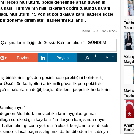
anı Recep Mutlutürk, bölge genelinde artan güvenlik
a karşı Türkiye’nin milli çıkarları doğrultusunda kararlı
adı. Mutlutürk, “Siyonist politikalara karşı sadece sözle
bir döneme girilmiştir” ifadelerini kullandı.
Tuğba
Yarını
Tarih:
16-06-2025 18:26
A
Yakup
Paylaş
Paylaş
A
Mağdu
 birliklerinin gözden geçirilmesi gerektiğini belirterek,
Üssü’nün faaliyetleri artık milli güvenlik perspektifiyle
ye’nin çıkarlarını değil; başka ülkelerin jeopolitik hedeflerini
Metin
Toplu
erinleştiriyor”
eğinen Mutlutürk, mevcut iktidarın uyguladığı mali
ulluğa sürüklediğini kaydetti. “Enflasyon karşısında eriyen
arı, halkın alım gücünü yok etti. Yüksek borçlanma ve düşük
Anaht
Kork
tesinde, ulusal bağımsızlığımızı da tehdit eden bir tabloyu