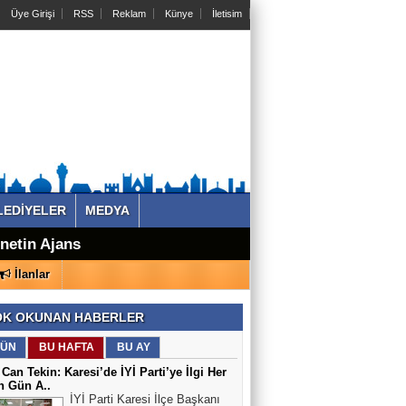
Üye Girişi
RSS
Reklam
Künye
İletisim
LEDİYELER
MEDYA
zdır - GÜNDEM
or - GÜNDEM -
netin Ajansı
ikte İnşa
 Alınmalıdır -
lleyemezsiniz -
dir - GÜNDEM -
 Gerekir -
faf ve Adil
mluluk
İlanlar
K OKUNAN HABERLER
ÜN
BU HAFTA
BU AY
 Can Tekin: Karesi’de İYİ Parti’ye İlgi Her
n Gün A..
İYİ Parti Karesi İlçe Başkanı