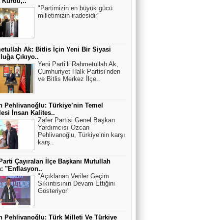
t Kurdu,..
"Partimizin en büyük gücü
milletimizin iradesidir"
tullah Ak: Bitlis İçin Yeni Bir Siyasi
luğa Çıkıyo..
Yeni Parti’li Rahmetullah Ak,
Cumhuriyet Halk Partisi’nden
ve Bitlis Merkez İlçe..
 Pehlivanoğlu: Türkiye’nin Temel
esi İnsan Kalites..
Zafer Partisi Genel Başkan
Yardımcısı Özcan
Pehlivanoğlu, Türkiye’nin karşı
karş..
Parti Çayıralan İlçe Başkanı Mutullah
: "Enflasyon..
"Açıklanan Veriler Geçim
Sıkıntısının Devam Ettiğini
Gösteriyor"
 Pehlivanoğlu: Türk Milleti Ve Türkiye