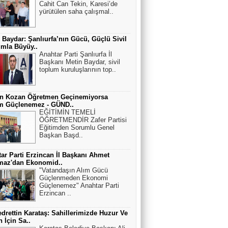
Cahit Can Tekin, Karesi’de
yürütülen saha çalışmal..
 Baydar: Şanlıurfa’nın Gücü, Güçlü Sivil
mla Büyüy..
Anahtar Parti Şanlıurfa İl
Başkanı Metin Baydar, sivil
toplum kuruluşlarının top..
an Kozan Öğretmen Geçinemiyorsa
im Güçlenemez - GÜND..
EĞİTİMİN TEMELİ
ÖĞRETMENDİR Zafer Partisi
Eğitimden Sorumlu Genel
Başkan Başd..
ar Parti Erzincan İl Başkanı Ahmet
maz'dan Ekonomid..
"Vatandaşın Alım Gücü
Güçlenmeden Ekonomi
Güçlenemez" Anahtar Parti
Erzincan ..
edrettin Karataş: Sahillerimizde Huzur Ve
 İçin Sa..