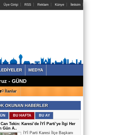
Üye Girişi
RSS
Reklam
Künye
İletisim
LEDİYELER
MEDYA
t İçin Yola
M - İnternetin
yoruz - GÜNDEM
NDEM -
İnternetin
ÜK BİR
 - GÜNDEM -
 - GÜNDEM -
runları Masaya
İlanlar
K OKUNAN HABERLER
ÜN
BU HAFTA
BU AY
 Can Tekin: Karesi’de İYİ Parti’ye İlgi Her
n Gün A..
İYİ Parti Karesi İlçe Başkanı