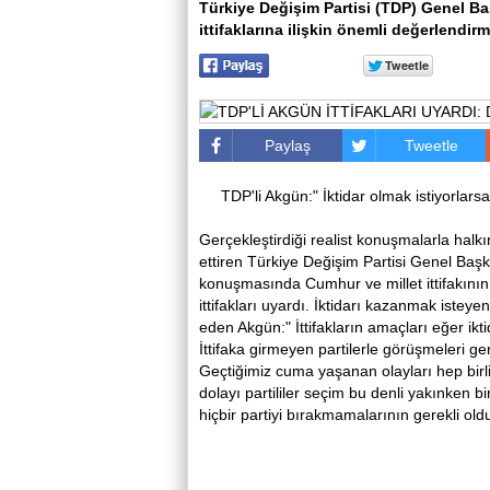
Türkiye Değişim Partisi (TDP) Genel B
ittifaklarına ilişkin önemli değerlendi
Paylaş
Tweetle
TDP'li Akgün:" İktidar olmak istiyorlars
Gerçekleştirdiği realist konuşmalarla hal
ettiren Türkiye Değişim Partisi Genel Başk
konuşmasında Cumhur ve millet ittifakının
ittifakları uyardı. İktidarı kazanmak isteye
eden Akgün:" İttifakların amaçları eğer ik
İttifaka girmeyen partilerle görüşmeleri ge
Geçtiğimiz cuma yaşanan olayları hep birli
dolayı partililer seçim bu denli yakınken b
hiçbir partiyi bırakmamalarının gerekli o