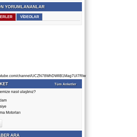
N YORUMLANANLAR
ERLER
VİDEOLAR
utube.com/channel/UCZN78WhDWllB1Mag7Ul7RIw
KET
Tüm Anketler
emize nasıl ulaştınız?
klam
siye
ma Motorları
BER ARA