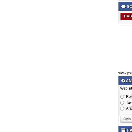
SO
HAB
www.yo
AN
Web sit
Re
Tav
Ara
HA