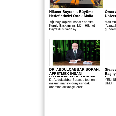
Hikmet Bayraklı: Büyüme
Ömer 
Hedeflerimizi Ortak Akılla
Üniver
Şekillend..
Ulaşma
Yiğitbay Yapı ve İnşaat Yönetim
Mali Mü
Kurulu Başkanı İnş. Müh. Hikmet
Yozgat 
Bayraklı, şirketin ay..
gündeme
DR. ABDULCABBAR BORAN:
Sivas
AFFETMEK İNSANI
Başlı
YÜCELTEN BÜYÜK BİR ER..
İntern
Dr. Abdulcabbar Boran, affetmenin
YENİ S
insanın manevi dünyasındaki
UMUTT
önemine dikkat çekerek,..