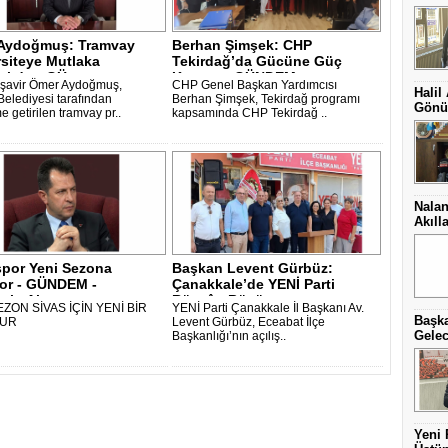
Aydoğmuş: Tramvay
Berhan Şimşek: CHP
siteye Mutlaka
Tekirdağ’da Gücüne Güç
lıdır - GÜ..
Katıyor - GÜNDEM -..
şavir Ömer Aydoğmuş,
CHP Genel Başkan Yardımcısı
Halil
Belediyesi tarafından
Berhan Şimşek, Tekirdağ programı
Gönül
 getirilen tramvay pr..
kapsamında CHP Tekirdağ ..
Nalan
Akıll
spor Yeni Sezona
Başkan Levent Gürbüz:
yor - GÜNDEM -
Çanakkale’de YENİ Parti
etin Ajansı..
Rüzgârı Büyüyo..
EZON SİVAS İÇİN YENİ BİR
YENİ Parti Çanakkale İl Başkanı Av.
Başka
UR
Levent Gürbüz, Eceabat İlçe
Gelec
Başkanlığı’nın açılış..
Yeni 