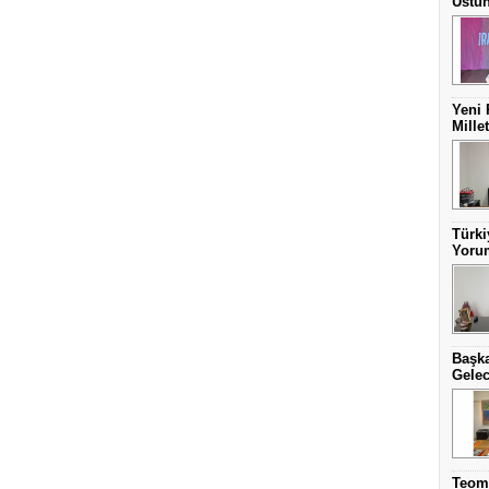
Üstün
Yeni 
Mille
Türki
Yorum
Başka
Gelec
Teom