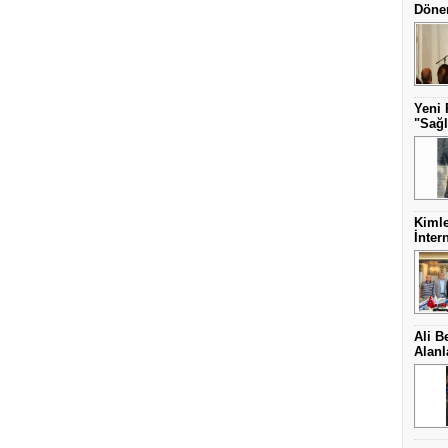
Dönem
Yeni 
"Sağl
Kimle
İnter
Ali B
Alanl