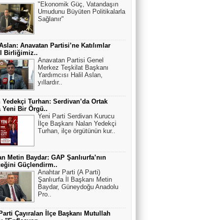
"Ekonomik Güç, Vatandaşın
Umudunu Büyüten Politikalarla
Sağlanır"
 Aslan: Anavatan Partisi’ne Katılımlar
 Birliğimiz..
Anavatan Partisi Genel
Merkez Teşkilat Başkanı
Yardımcısı Halil Aslan,
yıllardır..
 Yedekçi Turhan: Serdivan’da Ortak
a Yeni Bir Örgü..
Yeni Parti Serdivan Kurucu
İlçe Başkanı Nalan Yedekçi
Turhan, ilçe örgütünün kur..
n Metin Baydar: GAP Şanlıurfa’nın
eğini Güçlendirm..
Anahtar Parti (A Parti)
Şanlıurfa İl Başkanı Metin
Baydar, Güneydoğu Anadolu
Pro..
Parti Çayıralan İlçe Başkanı Mutullah