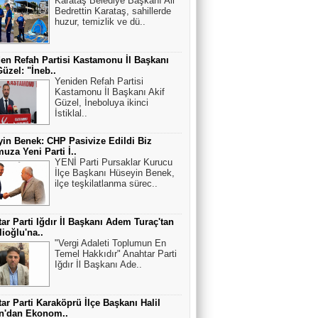
Karataş Belediye Başkanı Ali
Bedrettin Karataş, sahillerde
huzur, temizlik ve dü..
en Refah Partisi Kastamonu İl Başkanı
Güzel: "İneb..
Yeniden Refah Partisi
Kastamonu İl Başkanı Akif
Güzel, İneboluya ikinci
İstiklal..
in Benek: CHP Pasivize Edildi Biz
uza Yeni Parti İ..
YENİ Parti Pursaklar Kurucu
İlçe Başkanı Hüseyin Benek,
ilçe teşkilatlanma sürec..
ar Parti Iğdır İl Başkanı Adem Turaç'tan
lioğlu'na..
"Vergi Adaleti Toplumun En
Temel Hakkıdır" Anahtar Parti
Iğdır İl Başkanı Ade..
ar Parti Karaköprü İlçe Başkanı Halil
an'dan Ekonom..