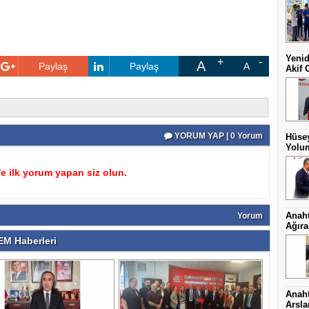
Yenid
A
Paylaş
Paylaş
A
Akif 
YORUM YAP | 0 Yorum
Hüsey
Yolum
 ilk yorum yapan siz olun.
Anaht
Yorum
Ağıra
M Haberleri
Anaht
Arsl