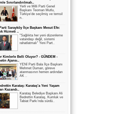
le Sınırlandırılmalı..
Yerli ve Milli Parti Genel
Başkanı Teoman Mutlu,
Türkiye’de seçilmiş ve temsil
n..
Parti Sarayköy İlçe Başkanı Mesut Efe:
ık Hizmeti ..
"Sağlıkta her yeni düzenleme
vatandaşı değil, sistemi
rahatlatmalı" Yeni Part..
r Kimlerle Belli Oluyor? - GÜNDEM -
netin Ajansı..
YENİ Parti Bala İlçe Başkanı
Mehmet Duman, göreve
atanmasının hemen ardından
AK ..
edrettin Karataş: Karataş’a Yeni Yaşam
arı Kazandı..
Karataş Belediye Başkanı Ali
Bedrettin Karataş, Kumluk ve
Tabiat Parkı’nda sürdü..