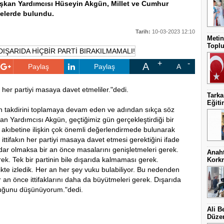
aşkan Yardımcısı Hüseyin Akgün, Millet ve Cumhur
rmelerde bulundu.
Tarih:
10-03-2023 12:10
Metin
Toplu
A
Paylaş
Paylaş
A
a her partiyi masaya davet etmeliler."dedi.
Tark
Eğit
kın takdirini toplamaya devam eden ve adından sıkça söz
an Yardımcısı Akgün, geçtiğimiz gün gerçekleştirdiği bir
 akıbetine ilişkin çok önemli değerlendirmede bulunarak
n ittifakın her partiyi masaya davet etmesi gerektiğini ifade
tidar olmaksa bir an önce masalarını genişletmeleri gerek.
Anaht
rek. Tek bir partinin bile dışarıda kalmaması gerek.
Kork
kte izledik. Her an her şey vuku bulabiliyor. Bu nedenden
ir an önce ittifaklarını daha da büyütmeleri gerek. Dışarıda
lduğunu düşünüyorum."dedi.
Ali B
Düzen