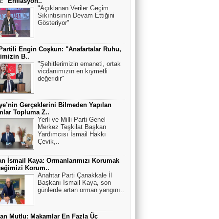
: "Enflasyon..
"Açıklanan Veriler Geçim
Sıkıntısının Devam Ettiğini
Gösteriyor"
Partili Engin Coşkun: "Anafartalar Ruhu,
timizin B..
"Şehitlerimizin emaneti, ortak
vicdanımızın en kıymetli
değeridir"
ye’nin Gerçeklerini Bilmeden Yapılan
lar Topluma Z..
Yerli ve Milli Parti Genel
Merkez Teşkilat Başkan
Yardımcısı İsmail Hakkı
Çevik,..
n İsmail Kaya: Ormanlarımızı Korumak
eğimizi Korum..
Anahtar Parti Çanakkale İl
Başkanı İsmail Kaya, son
günlerde artan orman yangını..
an Mutlu: Makamlar En Fazla Üç