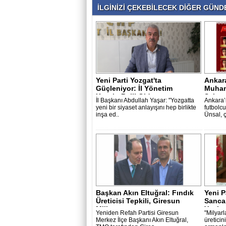
İLGİNİZİ ÇEKEBİLECEK DİĞER GÜNDE
Yeni Parti Yozgat'ta
Ankar
Güçleniyor: İl Yönetim
Muham
Kurulu Belli Old..
Sahay
İl Başkanı Abdullah Yaşar: "Yozgatta
Ankara’n
yeni bir siyaset anlayışını hep birlikte
futbol
inşa ed..
Ünsal, 
Başkan Akın Eltuğral: Fındık
Yeni P
Üreticisi Tepkili, Giresun
Sancar
Mill..
Yanlış
Yeniden Refah Partisi Giresun
"Milyarl
Merkez İlçe Başkanı Akın Eltuğral,
üreticin