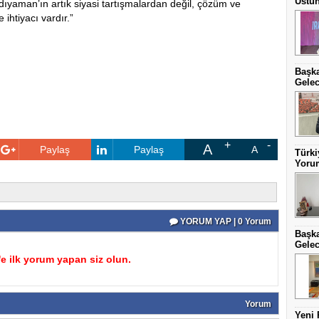
Üstün
dıyaman’ın artık siyasi tartışmalardan değil, çözüm ve
ihtiyacı vardır.”
Başka
Gelec
A
Paylaş
Paylaş
A
Türki
Yorum
YORUM YAP | 0 Yorum
Başka
Gelec
 ilk yorum yapan siz olun.
Yorum
Yeni 