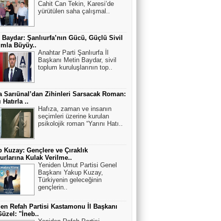
Cahit Can Tekin, Karesi’de
yürütülen saha çalışmal..
 Baydar: Şanlıurfa’nın Gücü, Güçlü Sivil
mla Büyüy..
Anahtar Parti Şanlıurfa İl
Başkanı Metin Baydar, sivil
toplum kuruluşlarının top..
 Sarıünal’dan Zihinleri Sarsacak Roman:
 Hatırla ..
Hafıza, zaman ve insanın
seçimleri üzerine kurulan
psikolojik roman “Yarını Hatı..
 Kuzay: Gençlere ve Çıraklık
rlarına Kulak Verilme..
Yeniden Umut Partisi Genel
Başkanı Yakup Kuzay,
Türkiyenin geleceğinin
gençlerin..
en Refah Partisi Kastamonu İl Başkanı
Güzel: "İneb..