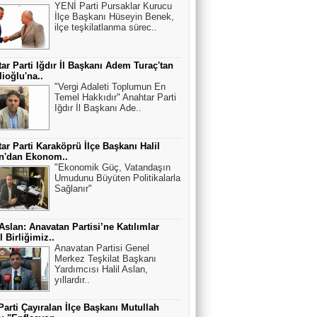
YENİ Parti Pursaklar Kurucu
İlçe Başkanı Hüseyin Benek,
ilçe teşkilatlanma sürec..
ar Parti Iğdır İl Başkanı Adem Turaç'tan
lioğlu'na..
"Vergi Adaleti Toplumun En
Temel Hakkıdır" Anahtar Parti
Iğdır İl Başkanı Ade..
ar Parti Karaköprü İlçe Başkanı Halil
an'dan Ekonom..
"Ekonomik Güç, Vatandaşın
Umudunu Büyüten Politikalarla
Sağlanır"
 Aslan: Anavatan Partisi’ne Katılımlar
 Birliğimiz..
Anavatan Partisi Genel
Merkez Teşkilat Başkanı
Yardımcısı Halil Aslan,
yıllardır..
Parti Çayıralan İlçe Başkanı Mutullah