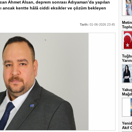
rcan Ahmet Alsan, deprem sonrası Adıyaman’da yapılan
ı ancak kentte hâlâ ciddi eksikler ve çözüm bekleyen
Metin
Tarih:
01-06-2026 23:45
Toplu
Tuğba
Yarını
Yakup
Mağdu
Yenid
Akif 