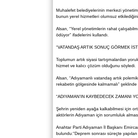
Muhalefet belediyelerinin merkezi yönetim
bunun yerel hizmetleri olumsuz etkilediğini 
Alsan, “Yerel yönetimlerin rahat çalışabilm
ödüyor” ifadelerini kullandı.
“VATANDAŞ ARTIK SONUÇ GÖRMEK İST
Toplumun artık siyasi tartışmalardan yoru
hizmet ve kalıcı çözüm olduğunu söyledi.
Alsan, “Adıyamanlı vatandaş artık polemik 
rekabetin gölgesinde kalmamalı” şeklinde
“ADIYAMAN’IN KAYBEDECEK ZAMANI Y
Şehrin yeniden ayağa kalkabilmesi için ortak
aktörlerin Adıyaman için sorumluluk alması 
Anahtar Parti Adıyaman İl Başkanı Emirc
bulundu:“Deprem sonrası süreçte yapılan 