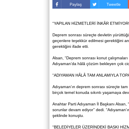
Paylaş
Tweetle
“YAPILAN HİZMETLERİ İNKÂR ETMİYOR
Deprem sonrası süreçte devletin yürüttüğ
geçenlere teşekkür edilmesi gerektiğini
gerektiğini ifade etti.
Alsan, “Deprem sonrası konut çalışmaları 
Adıyaman’da hâlâ çözüm bekleyen çok ciddi 
“ADIYAMAN HÂLÂ TAM ANLAMIYLA TOP
Adıyaman’ın deprem sonrası süreçte tam a
birçok temel konuda sıkıntı yaşamaya deva
Anahtar Parti Adıyaman İl Başkanı Alsan, 
sorunlar devam ediyor” dedi. “Adıyaman’ın 
şeklinde konuştu.
“BELEDİYELER ÜZERİNDEKİ BASKI HİZ