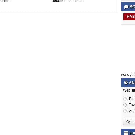
ımızı..
değerlendirilmelidir"
SO
HAB
www.yo
AN
Web sit
Re
Tav
Ara
HA