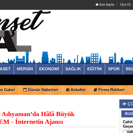
Ana Sayfa
Üye Ol
YASET
MERSİN
EKONOMİ
SAĞLIK
EĞİTİM
SPOR
BE
o Galeri
Günün Haberleri
Anketler
Firma Rehberi
ÇO
: Adıyaman’da Hâlâ Büyük
BUG
M - İnternetin Ajansı
Cahit
Geçe