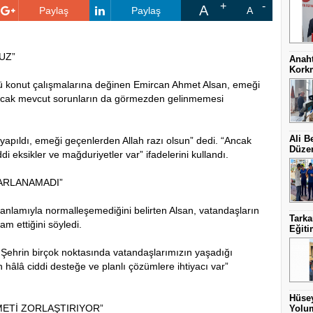
A
Paylaş
Paylaş
A
UZ”
Anaht
Kork
ü konut çalışmalarına değinen Emircan Ahmet Alsan, emeği
 ancak mevcut sorunların da görmezden gelinmemesi
Ali B
yapıldı, emeği geçenlerden Allah razı olsun” dedi. “Ancak
Düzen
eksikler ve mağduriyetler var” ifadelerini kullandı.
ARLANAMADI”
nlamıyla normalleşemediğini belirten Alsan, vatandaşların
Tark
m ettiğini söyledi.
Eğit
“Şehrin birçok noktasında vatandaşlarımızın yaşadığı
hâlâ ciddi desteğe ve planlı çözümlere ihtiyacı var”
Hüsey
METİ ZORLAŞTIRIYOR”
Yolum