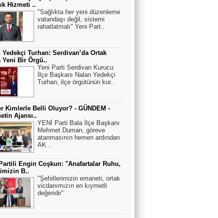
ık Hizmeti ..
"Sağlıkta her yeni düzenleme
vatandaşı değil, sistemi
rahatlatmalı" Yeni Part..
 Yedekçi Turhan: Serdivan’da Ortak
a Yeni Bir Örgü..
Yeni Parti Serdivan Kurucu
İlçe Başkanı Nalan Yedekçi
Turhan, ilçe örgütünün kur..
r Kimlerle Belli Oluyor? - GÜNDEM -
netin Ajansı..
YENİ Parti Bala İlçe Başkanı
Mehmet Duman, göreve
atanmasının hemen ardından
AK ..
Partili Engin Coşkun: "Anafartalar Ruhu,
timizin B..
"Şehitlerimizin emaneti, ortak
vicdanımızın en kıymetli
değeridir"