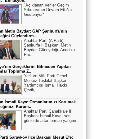
: "Enflasyon..
"Açıklanan Veriler Geçim
Sıkıntısının Devam Ettiğini
Gösteriyor"
n Metin Baydar: GAP Şanlıurfa’nın
eğini Güçlendirm..
Anahtar Parti (A Parti)
Şanlıurfa İl Başkanı Metin
Baydar, Güneydoğu Anadolu
Pro..
ye’nin Gerçeklerini Bilmeden Yapılan
lar Topluma Z..
Yerli ve Milli Parti Genel
Merkez Teşkilat Başkan
Yardımcısı İsmail Hakkı
Çevik,..
n İsmail Kaya: Ormanlarımızı Korumak
eğimizi Korum..
Anahtar Parti Çanakkale İl
Başkanı İsmail Kaya, son
günlerde artan orman yangını..
Parti Sarayköy İlçe Başkanı Mesut Efe: