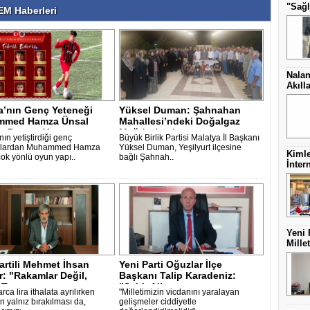
"Sağl
M Haberleri
Nalan
Akıll
a’nın Genç Yeteneği
Yüksel Duman: Şahnahan
med Hamza Ünsal
Mahallesi’ndeki Doğalgaz
a Damga V..
Mağduriyeti ..
ın yetiştirdiği genç
Büyük Birlik Partisi Malatya İl Başkanı
culardan Muhammed Hamza
Yüksel Duman, Yeşilyurt ilçesine
Kimle
çok yönlü oyun yapı..
bağlı Şahnah..
İnter
Yeni 
Mille
artili Mehmet İhsan
Yeni Parti Oğuzlar İlçe
: "Rakamlar Değil,
Başkanı Talip Karadeniz:
 Te..
"Şehit Aile..
arca lira ithalata ayrılırken
"Milletimizin vicdanını yaralayan
in yalnız bırakılması da,
gelişmeler ciddiyetle