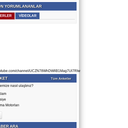
N YORUMLANANLAR
ERLER
VİDEOLAR
utube.com/channel/UCZN78WhDWllB1Mag7Ul7RIw
KET
Tüm Anketler
emize nasıl ulaştınız?
klam
siye
ma Motorları
BER ARA