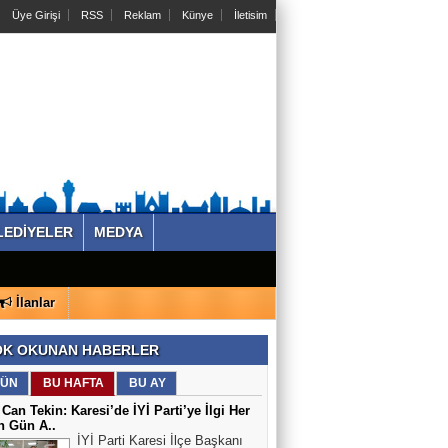
Üye Girişi
RSS
Reklam
Künye
İletisim
LEDİYELER
MEDYA
İlanlar
K OKUNAN HABERLER
ÜN
BU HAFTA
BU AY
 Can Tekin: Karesi’de İYİ Parti’ye İlgi Her
n Gün A..
İYİ Parti Karesi İlçe Başkanı