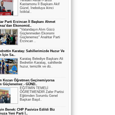
Yeniden Refah Partisi
Kastamonu İl Başkanı Akif
Güzel, İneboluya ikinci
İstiklal..
ar Parti Erzincan İl Başkanı Ahmet
maz'dan Ekonomid..
"Vatandaşın Alım Gücü
Güçlenmeden Ekonomi
Güçlenemez" Anahtar Parti
Erzincan ..
edrettin Karataş: Sahillerimizde Huzur Ve
 İçin Sa..
Karataş Belediye Başkanı Ali
Bedrettin Karataş, sahillerde
huzur, temizlik ve dü..
an Kozan Öğretmen Geçinemiyorsa
im Güçlenemez - GÜND..
EĞİTİMİN TEMELİ
ÖĞRETMENDİR Zafer Partisi
Eğitimden Sorumlu Genel
Başkan Başd..
in Benek: CHP Pasivize Edildi Biz
uza Yeni Parti İ..