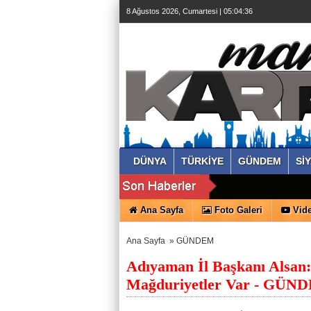
8 Ağustos 2026, Cumartesi | 05:04:37
DÜNYA
TÜRKİYE
GÜNDEM
Sİ
Ana Sayfa
Foto Galeri
Vide
Ana Sayfa
»
GÜNDEM
Adıyaman İl Başkanı Alsan
Mağduriyetler Var - GÜNDE