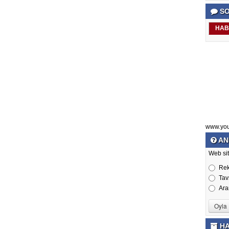
SO
HAB
www.yo
AN
Web sit
Re
Tav
Ara
HA