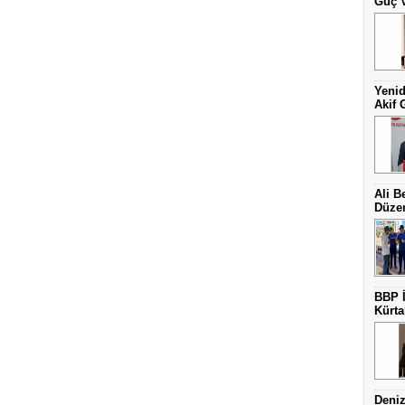
Güç V
Yenid
Akif 
Ali B
Düzen
BBP İ
Kürta
Deniz