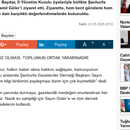
 Baydar, İl Yönetim Kurulu üyeleriyle birlikte Şanlıurfa
il Güler’i ziyaret etti. Ziyarette, hem kent gündemi hem
 dair karşılıklı değerlendirmelerde bulunuldu.
Nurte
Tarih:
22-05-2025 20:51
Vatan
A
Paylaş
Paylaş
A
Cahit
IZ OLMASI, TOPLUMUN ORTAK YARARINADIR
Geçe
ız; halkın haber alma hakkını sağlayan, kamuoyunun
 Bu anlamda Şanlıurfa Gazeteciler Derneği Başkanı Sayın
 bilgi birikimini paylaşması bizim için çok kıymetlidir” dedi.
BBP 
ın yanında durmaya, gazetecilik mesleğini onurlandıran her
Desti
 Nazik ev sahipliği için Sayın Güler’e ve tüm dernek
adelerini kullandı.
Tuğba
Yarını