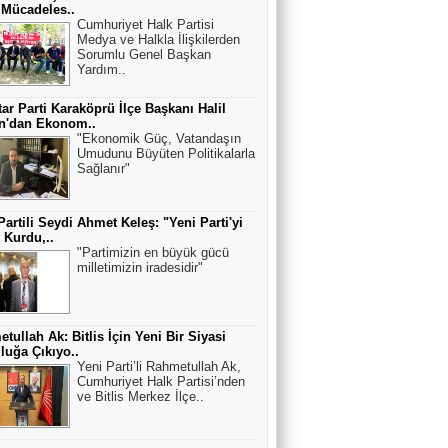
 Mücadeles..
Cumhuriyet Halk Partisi
Medya ve Halkla İlişkilerden
Sorumlu Genel Başkan
Yardım..
ar Parti Karaköprü İlçe Başkanı Halil
an'dan Ekonom..
"Ekonomik Güç, Vatandaşın
Umudunu Büyüten Politikalarla
Sağlanır"
Partili Seydi Ahmet Keleş: "Yeni Parti'yi
t Kurdu,..
"Partimizin en büyük gücü
milletimizin iradesidir"
tullah Ak: Bitlis İçin Yeni Bir Siyasi
luğa Çıkıyo..
Yeni Parti’li Rahmetullah Ak,
Cumhuriyet Halk Partisi’nden
ve Bitlis Merkez İlçe..