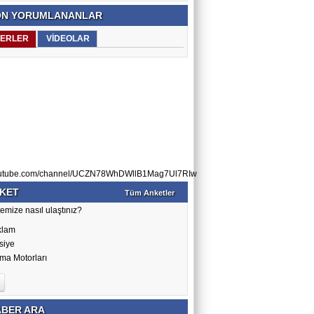
N YORUMLANANLAR
ERLER
VİDEOLAR
utube.com/channel/UCZN78WhDWllB1Mag7Ul7RIw
KET
Tüm Anketler
emize nasıl ulaştınız?
klam
siye
ma Motorları
BER ARA