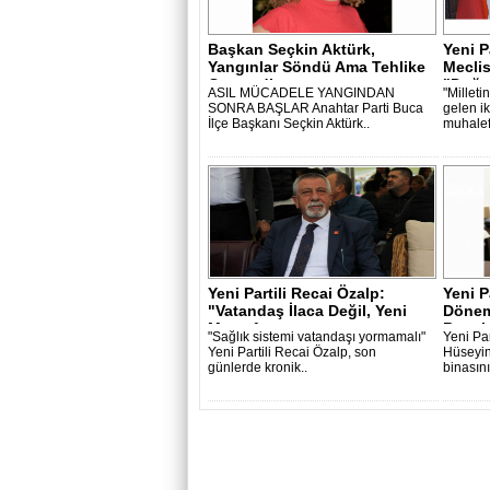
Başkan Seçkin Aktürk,
Yeni P
Yangınlar Söndü Ama Tehlike
Meclis
Geçmedi - ..
"Doğr.
ASIL MÜCADELE YANGINDAN
"Millet
SONRA BAŞLAR Anahtar Parti Buca
gelen i
İlçe Başkanı Seçkin Aktürk..
muhalef
Yeni Partili Recai Özalp:
Yeni P
"Vatandaş İlaca Değil, Yeni
Dönem
Masraf..
Benek:
"Sağlık sistemi vatandaşı yormamalı"
Yeni Par
Yeni Partili Recai Özalp, son
Hüseyin
günlerde kronik..
binasını