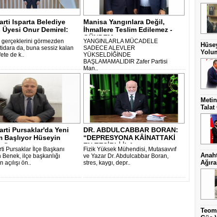
arti Isparta Belediye
Manisa Yangınlara Değil,
 Üyesi Onur Demirel:
İhmallere Teslim Edilemez -
.
GÜNDEM ..
in gerçeklerini görmezden
YANGINLARLA MÜCADELE
Hüsey
ktidara da, buna sessiz kalan
SADECE ALEVLER
Yolum
ete de k..
YÜKSELDİĞİNDE
BAŞLAMAMALIDIR Zafer Partisi
Man..
Metin
Talat
arti Pursaklar'da Yeni
DR. ABDULCABBAR BORAN:
 Başlıyor Hüseyin
“DEPRESYONA KÂİNATTAKİ
 "..
EN TESİRLİ İLA..
ti Pursaklar İlçe Başkanı
Fizik Yüksek Mühendisi, Mutasavvıf
Anaht
 Benek, ilçe başkanlığı
ve Yazar Dr. Abdulcabbar Boran,
Ağıra
n açılışı ön..
stres, kaygı, depr..
Teoma