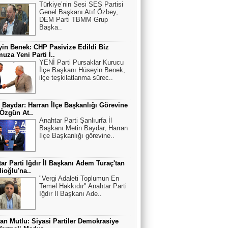
Türkiye’nin Sesi SES Partisi
Genel Başkanı Atıf Özbey,
DEM Parti TBMM Grup
Başka..
in Benek: CHP Pasivize Edildi Biz
uza Yeni Parti İ..
YENİ Parti Pursaklar Kurucu
İlçe Başkanı Hüseyin Benek,
ilçe teşkilatlanma sürec..
 Baydar: Harran İlçe Başkanlığı Görevine
 Özgün At..
Anahtar Parti Şanlıurfa İl
Başkanı Metin Baydar, Harran
İlçe Başkanlığı görevine..
ar Parti Iğdır İl Başkanı Adem Turaç'tan
lioğlu'na..
"Vergi Adaleti Toplumun En
Temel Hakkıdır" Anahtar Parti
Iğdır İl Başkanı Ade..
n Mutlu: Siyasi Partiler Demokrasiye