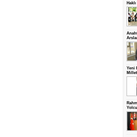
Haklı
Anaht
Arsl
Yeni 
Mille
Rahme
Yolcu