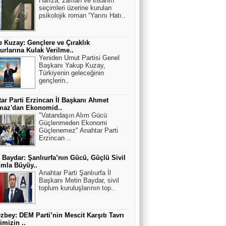
Hafıza, zaman ve insanın
seçimleri üzerine kurulan
psikolojik roman “Yarını Hatı..
 Kuzay: Gençlere ve Çıraklık
rlarına Kulak Verilme..
Yeniden Umut Partisi Genel
Başkanı Yakup Kuzay,
Türkiyenin geleceğinin
gençlerin..
ar Parti Erzincan İl Başkanı Ahmet
maz'dan Ekonomid..
"Vatandaşın Alım Gücü
Güçlenmeden Ekonomi
Güçlenemez" Anahtar Parti
Erzincan ..
 Baydar: Şanlıurfa’nın Gücü, Güçlü Sivil
mla Büyüy..
Anahtar Parti Şanlıurfa İl
Başkanı Metin Baydar, sivil
toplum kuruluşlarının top..
Özbey: DEM Parti’nin Mescit Karşıtı Tavrı
imizin ..