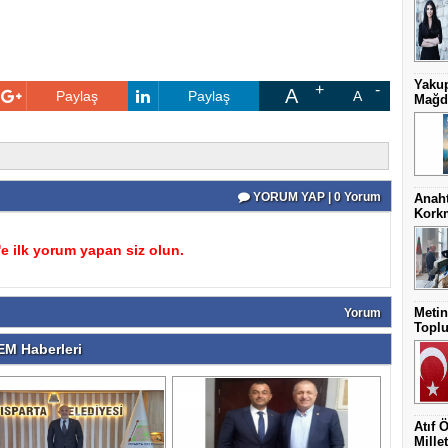
Yakup
A
Paylaş
Paylaş
A
Mağdu
YORUM YAP | 0 Yorum
Anaht
Kork
 ilk yorum yapan siz olun.
Metin
Yorum
Toplu
M Haberleri
Atıf 
Millet