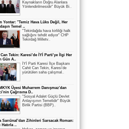
Kaynakların Doğru Alanlara
Yönlendirilmesidir" Büyük Bi..
n Yontar: "Temiz Hava Lüks Değil, Her
daşın Temel ..
"Tekirdağda hava kirliliği halk
sağlığını tehdit ediyor" CHP
Tekirdağ Milletv..
 Can Tekin: Karesi’de İYİ Parti’ye İlgi Her
n Gün A..
İYİ Parti Karesi İlçe Başkanı
Cahit Can Tekin, Karesi’de
yürütülen saha çalışmal..
MKYK Üyesi Muharrem Danışmaz'dan
ci'nin Çağrısına D..
"Sosyal Adalet Güçlü Devlet
Anlayışının Temelidir" Büyük
Birlik Partisi (BBP)..
 Sarıünal’dan Zihinleri Sarsacak Roman:
 Hatırla ..