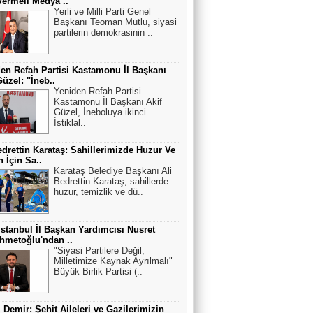
ermeli Medya ..
Yerli ve Milli Parti Genel
Başkanı Teoman Mutlu, siyasi
partilerin demokrasinin ..
en Refah Partisi Kastamonu İl Başkanı
Güzel: "İneb..
Yeniden Refah Partisi
Kastamonu İl Başkanı Akif
Güzel, İneboluya ikinci
İstiklal..
edrettin Karataş: Sahillerimizde Huzur Ve
 İçin Sa..
Karataş Belediye Başkanı Ali
Bedrettin Karataş, sahillerde
huzur, temizlik ve dü..
stanbul İl Başkan Yardımcısı Nusret
hmetoğlu'ndan ..
"Siyasi Partilere Değil,
Milletimize Kaynak Ayrılmalı"
Büyük Birlik Partisi (..
 Demir: Şehit Aileleri ve Gazilerimizin