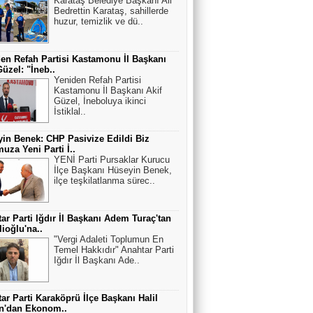
Karataş Belediye Başkanı Ali
Bedrettin Karataş, sahillerde
huzur, temizlik ve dü..
en Refah Partisi Kastamonu İl Başkanı
Güzel: "İneb..
Yeniden Refah Partisi
Kastamonu İl Başkanı Akif
Güzel, İneboluya ikinci
İstiklal..
in Benek: CHP Pasivize Edildi Biz
uza Yeni Parti İ..
YENİ Parti Pursaklar Kurucu
İlçe Başkanı Hüseyin Benek,
ilçe teşkilatlanma sürec..
ar Parti Iğdır İl Başkanı Adem Turaç'tan
lioğlu'na..
"Vergi Adaleti Toplumun En
Temel Hakkıdır" Anahtar Parti
Iğdır İl Başkanı Ade..
ar Parti Karaköprü İlçe Başkanı Halil
an'dan Ekonom..