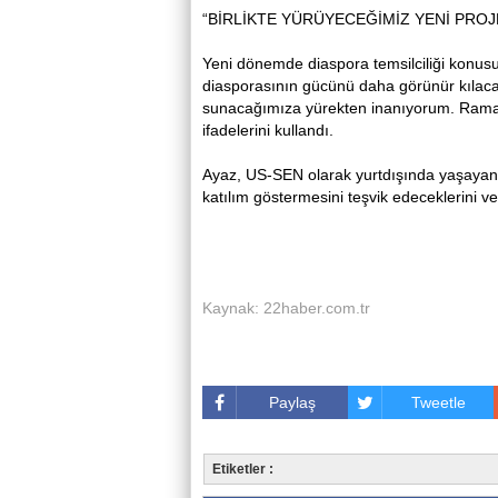
“BİRLİKTE YÜRÜYECEĞİMİZ YENİ PROJ
Yeni dönemde diaspora temsilciliği konusun
diasporasının gücünü daha görünür kılacak
sunacağımıza yürekten inanıyorum. Ramaza
ifadelerini kullandı.
Ayaz, US-SEN olarak yurtdışında yaşayan h
katılım göstermesini teşvik edeceklerini ve 
Kaynak: 22haber.com.tr
Paylaş
Tweetle
Etiketler :