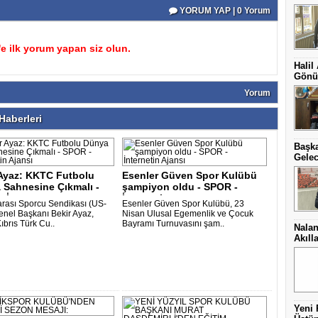
YORUM YAP | 0 Yorum
 ilk yorum yapan siz olun.
Halil
Gönül
Yorum
aberleri
Başka
Gelec
 Ayaz: KKTC Futbolu
Esenler Güven Spor Kulübü
 Sahnesine Çıkmalı -
şampiyon oldu - SPOR -
 İn..
İnternetin ..
arası Sporcu Sendikası (US-
Esenler Güven Spor Kulübü, 23
nel Başkanı Bekir Ayaz,
Nisan Ulusal Egemenlik ve Çocuk
ıbrıs Türk Cu..
Bayramı Turnuvasını şam..
Nalan
Akıll
Yeni 