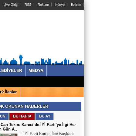
Üye Girişi
RSS
Reklam
Künye
İletisim
LEDİYELER
MEDYA
İlanlar
K OKUNAN HABERLER
ÜN
BU HAFTA
BU AY
 Can Tekin: Karesi’de İYİ Parti’ye İlgi Her
n Gün A..
İYİ Parti Karesi İlçe Başkanı