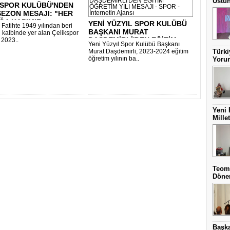
Üstün
KSPOR KULÜBÜ'NDEN
SEZON MESAJI: "HER
A KAPIMIZ..
YENİ YÜZYIL SPOR KULÜBÜ
 Fatihte 1949 yılından beri
BAŞKANI MURAT
n kalbinde yer alan Çelikspor
DAŞDEMİRLİ'DEN EĞİTİM ..
 2023..
Yeni Yüzyıl Spor Kulübü Başkanı
Murat Daşdemirli, 2023-2024 eğitim
Türki
öğretim yılının ba..
Yorum
Yeni 
Mille
Teom
Dönem
Başka