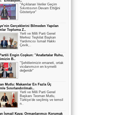
: "Enflasyon..
"Açıklanan Veriler Geçim
Sıkıntısının Devam Ettiğini
Gösteriyor"
ye’nin Gerçeklerini Bilmeden Yapılan
lar Topluma Z..
Yerli ve Milli Parti Genel
Merkez Teşkilat Başkan
Yardımcısı İsmail Hakkı
Çevik,..
Partili Engin Coşkun: "Anafartalar Ruhu,
timizin B..
"Şehitlerimizin emaneti, ortak
vicdanımızın en kıymetli
değeridir"
an Mutlu: Makamlar En Fazla Üç
le Sınırlandırılmalı..
Yerli ve Milli Parti Genel
Başkanı Teoman Mutlu,
Türkiye’de seçilmiş ve temsil
n..
n İsmail Kaya: Ormanlarımızı Korumak