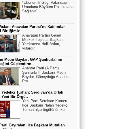
"Ekonomik Güç, Vatandaşın
Umudunu Büyüten Politikalarla
Sağlanır"
 Aslan: Anavatan Partisi’ne Katılımlar
 Birliğimiz..
Anavatan Partisi Genel
Merkez Teşkilat Başkanı
Yardımcısı Halil Aslan,
yıllardır..
n Metin Baydar: GAP Şanlıurfa’nın
eğini Güçlendirm..
Anahtar Parti (A Parti)
Şanlıurfa İl Başkanı Metin
Baydar, Güneydoğu Anadolu
Pro..
 Yedekçi Turhan: Serdivan’da Ortak
a Yeni Bir Örgü..
Yeni Parti Serdivan Kurucu
İlçe Başkanı Nalan Yedekçi
Turhan, ilçe örgütünün kur..
Parti Çayıralan İlçe Başkanı Mutullah