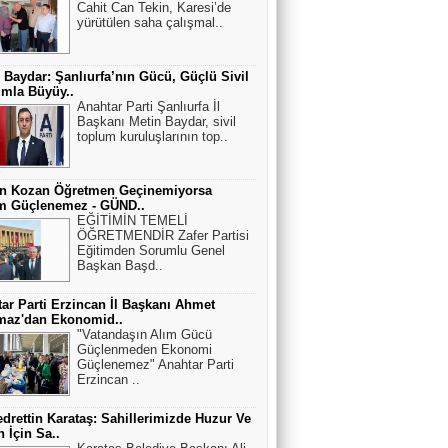
Cahit Can Tekin, Karesi’de
yürütülen saha çalışmal..
 Baydar: Şanlıurfa’nın Gücü, Güçlü Sivil
mla Büyüy..
Anahtar Parti Şanlıurfa İl
Başkanı Metin Baydar, sivil
toplum kuruluşlarının top..
an Kozan Öğretmen Geçinemiyorsa
im Güçlenemez - GÜND..
EĞİTİMİN TEMELİ
ÖĞRETMENDİR Zafer Partisi
Eğitimden Sorumlu Genel
Başkan Başd..
ar Parti Erzincan İl Başkanı Ahmet
maz'dan Ekonomid..
"Vatandaşın Alım Gücü
Güçlenmeden Ekonomi
Güçlenemez" Anahtar Parti
Erzincan ..
edrettin Karataş: Sahillerimizde Huzur Ve
 İçin Sa..