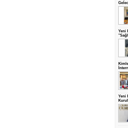
Gelec
Yeni 
"Sağl
Kimle
İnter
Yeni 
Kurul