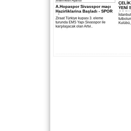
ÇELİ
A.Hopaspor Sivasspor maçı
YENİ 
Hazirliklarina Başladı - SPOR
ÇOCUĞ
İstanbul
- İn..
Ziraat Türkiye kupası 3. eleme
futbolu
turunda EMS Yapı Sivasspor ile
Kulübü,
karşılaşacak olan Artvi..