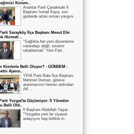
eğimizi Korum..
Anahtar Parti Çanakkale İl
Başkanı İsmail Kaya, son
günlerde artan orman yangını..
Parti Sarayköy İlçe Başkanı Mesut Efe:
ık Hizmeti ..
"Sağlıkta her yeni düzenleme
vatandaşı değil, sistemi
rahatlatmalı" Yeni Part..
r Kimlerle Belli Oluyor? - GÜNDEM -
netin Ajansı..
YENİ Parti Bala İlçe Başkanı
Mehmet Duman, göreve
atanmasının hemen ardından
AK ..
Parti Yozgat'ta Güçleniyor: İl Yönetim
u Belli Old..
İl Başkanı Abdullah Yaşar:
"Yozgatta yeni bir siyaset
anlayışını hep birlikte in..