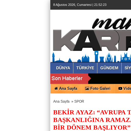
8 Ağustos 2026, Cumartesi | 21:52:23
DÜNYA
TÜRKİYE
GÜNDEM
Sİ
Ana Sayfa
Foto Galeri
Vide
Ana Sayfa
»
SPOR
BEKİR AYAZ: “AVRUPA 
BAŞKANLIĞINA RAMAZA
BİR DÖNEM BAŞLIYOR” - S