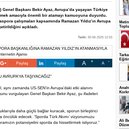
) Genel Başkanı Bekir Ayaz, Avrupa’da yaşayan Türkiye
ndirmek amacıyla önemli bir atamayı kamuoyuna duyurdu.
aspora çalışmaları kapsamında Ramazan Yıldız’ın Avrupa
Metin
Toplu
irildiğini açıkladı.
Tarih:
30-06-2025 12:03
Tark
Eğit
A
Paylaş
Paylaş
A
 AVRUPA’YA TAŞIYACAĞIZ”
l, aynı zamanda US-SEN’in Avrupa’daki etki alanını
Anaht
Kork
ğunu vurgulayan Genel Başkan Bekir Ayaz, şu ifadeleri
klarıyla daha güçlü bağlar kuracak, sporun birleştirici
ra öncülük edecek. ‘Sporda Türk Akımı’ vizyonumuzu
Ali B
amızın potansiyelini sporda da hissettirmek istiyoruz.”
Düzen