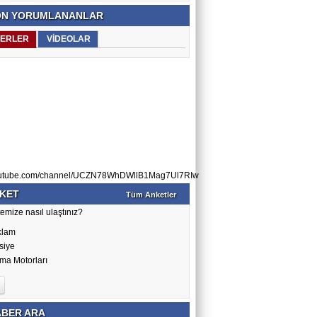
N YORUMLANANLAR
ERLER
VİDEOLAR
utube.com/channel/UCZN78WhDWllB1Mag7Ul7RIw
KET
Tüm Anketler
emize nasıl ulaştınız?
klam
siye
ma Motorları
BER ARA