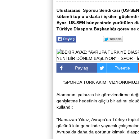
Uluslararası Sporcu Sendikası (US-SEN
kökenli topluluklarla ilişkileri güçle
Ayaz, US-SEN bünyesinde yürütülen di
Türkiye Diaspora Başkanlığı görevine get
Paylaş
Tweetle
“SPORDA TÜRK AKIMI VİZYONUMUZU
Atamanın, yalnızca bir görevlendirme deği
genişletme hedefinin güçlü bir adımı oldu
kullandı:
“Ramazan Yıldız, Avrupa’da Türkiye toplulu
gücünü kıta genelinde yayacak çalışmala
Avrupa’da daha da görünür kılmak, diaspor