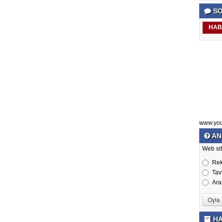
SO
HAB
www.yo
AN
Web sit
Re
Tav
Ara
HA