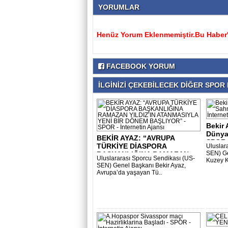
YORUMLAR
Henüz Yorum Eklenmemiştir.Bu Haber'e
FACEBOOK YORUM
İLGİNİZİ ÇEKEBİLECEK DİĞER SPOR H
Bekir
Dünya
BEKİR AYAZ: “AVRUPA
SPOR -
TÜRKİYE DİASPORA
Uluslar
SEN) Ge
BAŞKANLIĞINA RAMAZAN
Uluslararası Sporcu Sendikası (US-
Kuzey K
YI..
SEN) Genel Başkanı Bekir Ayaz,
Avrupa’da yaşayan Tü..