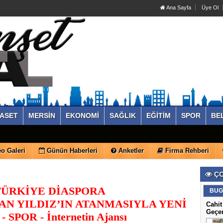
Ana Sayfa
Üye Ol
YASET
MERSİN
EKONOMİ
SAĞLIK
EĞİTİM
SPOR
BE
o Galeri
Günün Haberleri
Anketler
Firma Rehberi
ÇO
TÜRKİYE DİASPORA
BUG
N YILDIZ’IN ATANMASIYLA YENİ
Cahit
Geçe
POR - İnternetin Ajansı