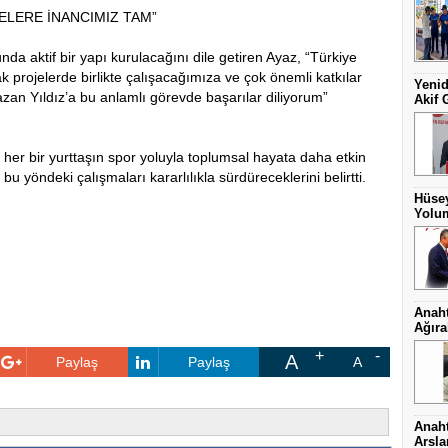
ELERE İNANCIMIZ TAM”
da aktif bir yapı kurulacağını dile getiren Ayaz, “Türkiye
 projelerde birlikte çalışacağımıza ve çok önemli katkılar
Yenid
n Yıldız’a bu anlamlı görevde başarılar diliyorum”
Akif 
er bir yurttaşın spor yoluyla toplumsal hayata daha etkin
bu yöndeki çalışmaları kararlılıkla sürdüreceklerini belirtti.
Hüsey
Yolum
Anaht
Ağıra
A
Paylaş
Paylaş
A
Anaht
Arsl