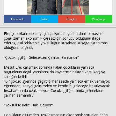
Facebook
Twitter
Google+
Whatsapp
Efe, çocukların erken yaşta çalışma hayatına dahil olmasının
çoğu zaman ekonomik çaresizliğin sonucu olduğunu ifade
Haberin Doğru Adresi.
ederek, asıl tehlikenin yoksulluğun kuşaktan kuşağa aktarılması
olduğunu söyledi.
“Çocuk İşçiliği, Gelecekten Çalınan Zamandır”
Mesut Efe, çalışmak zorunda kalan çocukların yalnızca
bugünlerini değil, yarınlarını da kaybetme riskiyle karşı karşıya
kaldığını belirtti.
“Bir çocuk işyerinde geçirdiği her saatle yalnızca emek vermiyor;
eğitimden, sosyal gelişimden ve kendisini geleceğe hazırlayacak
fırsatlardan da uzak kalıyor. Çocuk işçiliği aslında gelecekten
çalınan zamandır.”
“Yoksulluk Kalıcı Hale Geliyor”
Çocukların eğitimden uzaklaşmasının ekonomik sorunları daha