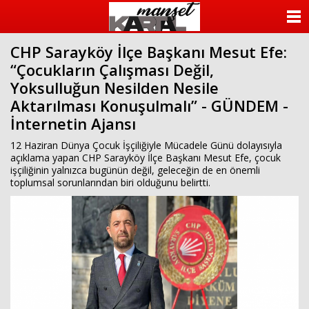
ANASAYFA
CHP Sarayköy İlçe Başkanı Mesut Efe:
KATEGORİLER
“Çocukların Çalışması Değil,
Yoksulluğun Nesilden Nesile
YAZARLAR
Aktarılması Konuşulmalı” - GÜNDEM -
İnternetin Ajansı
ANKETLER
12 Haziran Dünya Çocuk İşçiliğiyle Mücadele Günü dolayısıyla
FOTO GALERİ
açıklama yapan CHP Sarayköy İlçe Başkanı Mesut Efe, çocuk
işçiliğinin yalnızca bugünün değil, geleceğin de en önemli
toplumsal sorunlarından biri olduğunu belirtti.
VİDEO GALERİ
KÜNYE
İLETİŞİM