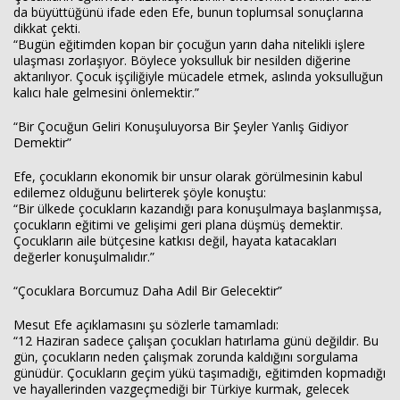
da büyüttüğünü ifade eden Efe, bunun toplumsal sonuçlarına
dikkat çekti.
“Bugün eğitimden kopan bir çocuğun yarın daha nitelikli işlere
ulaşması zorlaşıyor. Böylece yoksulluk bir nesilden diğerine
aktarılıyor. Çocuk işçiliğiyle mücadele etmek, aslında yoksulluğun
kalıcı hale gelmesini önlemektir.”
“Bir Çocuğun Geliri Konuşuluyorsa Bir Şeyler Yanlış Gidiyor
Demektir”
Efe, çocukların ekonomik bir unsur olarak görülmesinin kabul
edilemez olduğunu belirterek şöyle konuştu:
“Bir ülkede çocukların kazandığı para konuşulmaya başlanmışsa,
çocukların eğitimi ve gelişimi geri plana düşmüş demektir.
Çocukların aile bütçesine katkısı değil, hayata katacakları
değerler konuşulmalıdır.”
“Çocuklara Borcumuz Daha Adil Bir Gelecektir”
Mesut Efe açıklamasını şu sözlerle tamamladı:
“12 Haziran sadece çalışan çocukları hatırlama günü değildir. Bu
gün, çocukların neden çalışmak zorunda kaldığını sorgulama
günüdür. Çocukların geçim yükü taşımadığı, eğitimden kopmadığı
ve hayallerinden vazgeçmediği bir Türkiye kurmak, gelecek