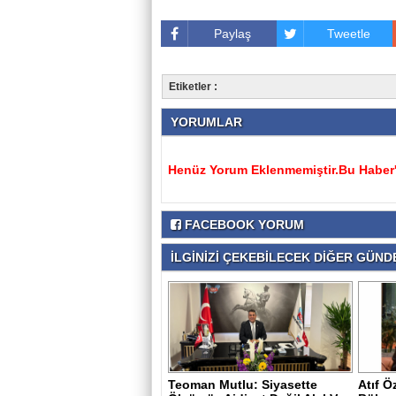
Paylaş
Tweetle
Etiketler :
YORUMLAR
Henüz Yorum Eklenmemiştir.Bu Haber'e
FACEBOOK YORUM
İLGİNİZİ ÇEKEBİLECEK DİĞER GÜNDE
Teoman Mutlu: Siyasette
Atıf 