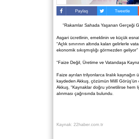
Paylaş
Tweetle
“Rakamlar Sahada Yaşanan Gerçeği Gi
Asgari ücretlinin, emeklinin ve küçük esnaf
“Açlık sınırının altında kalan gelirlerle v
ekonomik sıkışmışlığı görmezden geliyor” 
“Faize Değil, Üretime ve Vatandaşa Kayn
Faize ayrılan trilyonlarca liralık kaynağın 
kaydeden Akkuş, çözümün Millî Görüş’ün de
Akkuş, “Kaynaklar doğru yönetilirse hem I
alınması çağrısında bulundu.
Kaynak: 22haber.com.tr