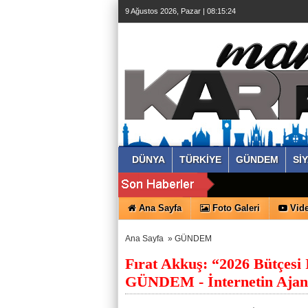
9 Ağustos 2026, Pazar | 08:15:25
DÜNYA
TÜRKİYE
GÜNDEM
Sİ
Ana Sayfa
Foto Galeri
Vide
Ana Sayfa
»
GÜNDEM
Fırat Akkuş: “2026 Bütçesi 
GÜNDEM - İnternetin Ajan