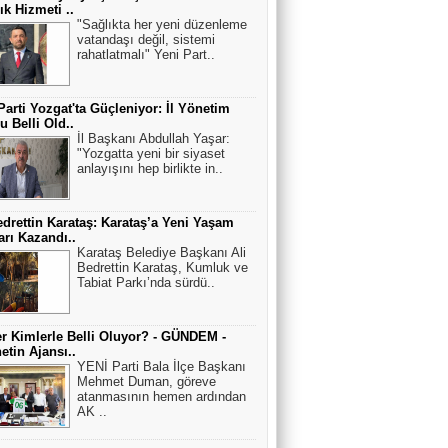
ık Hizmeti ..
"Sağlıkta her yeni düzenleme
vatandaşı değil, sistemi
rahatlatmalı" Yeni Part..
Parti Yozgat'ta Güçleniyor: İl Yönetim
u Belli Old..
İl Başkanı Abdullah Yaşar:
"Yozgatta yeni bir siyaset
anlayışını hep birlikte in..
edrettin Karataş: Karataş’a Yeni Yaşam
arı Kazandı..
Karataş Belediye Başkanı Ali
Bedrettin Karataş, Kumluk ve
Tabiat Parkı’nda sürdü..
r Kimlerle Belli Oluyor? - GÜNDEM -
netin Ajansı..
YENİ Parti Bala İlçe Başkanı
Mehmet Duman, göreve
atanmasının hemen ardından
AK ..