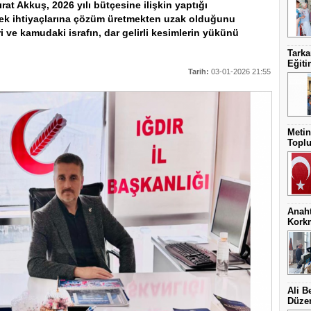
ırat Akkuş, 2026 yılı bütçesine ilişkin yaptığı
çek ihtiyaçlarına çözüm üretmekten uzak olduğunu
 ve kamudaki israfın, dar gelirli kesimlerin yükünü
Tark
Eğit
Tarih:
03-01-2026 21:55
Metin
Toplu
Anaht
Kork
Ali B
Düzen