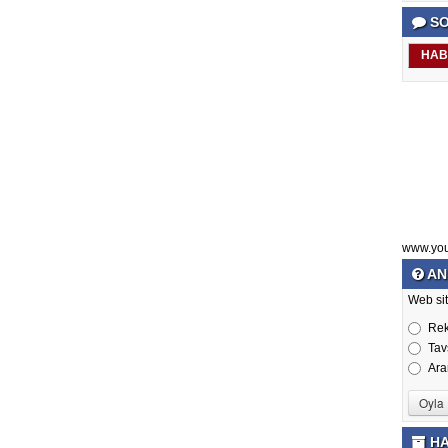
SO
HAB
www.yo
AN
Web sit
Re
Tav
Ara
HA