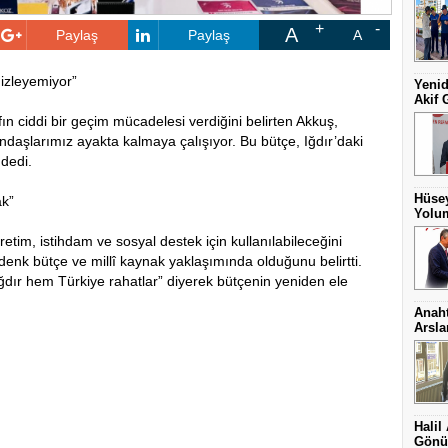
A
Paylaş
Paylaş
A
zleyemiyor”
Yenid
Akif 
ın ciddi bir geçim mücadelesi verdiğini belirten Akkuş,
atandaşlarımız ayakta kalmaya çalışıyor. Bu bütçe, Iğdır’daki
dedi.
Hüsey
ak”
Yolum
üretim, istihdam ve sosyal destek için kullanılabileceğini
nk bütçe ve millî kaynak yaklaşımında olduğunu belirtti.
ğdır hem Türkiye rahatlar” diyerek bütçenin yeniden ele
Anaht
Arsl
Halil
Gönül