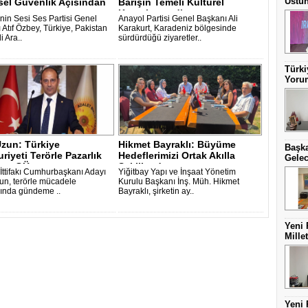
Üstün
sel Güvenlik Açısından
Barışın Temeli Kültürel
Kenetlenmedi..
’nin Sesi Ses Partisi Genel
Anayol Partisi Genel Başkanı Ali
 Atıf Özbey, Türkiye, Pakistan
Karakurt, Karadeniz bölgesinde
 Ara..
sürdürdüğü ziyaretler..
Türki
Yorum
Uzun: Türkiye
Hikmet Bayraklı: Büyüme
Başka
iyeti Terörle Pazarlık
Hedeflerimizi Ortak Akılla
Gelec
z - GÜ..
Şekillend..
 İttifakı Cumhurbaşkanı Adayı
Yiğitbay Yapı ve İnşaat Yönetim
zun, terörle mücadele
Kurulu Başkanı İnş. Müh. Hikmet
ında gündeme ..
Bayraklı, şirketin ay..
Yeni 
Mille
Yeni 