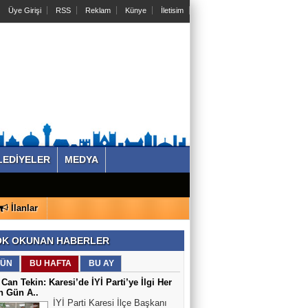
Üye Girişi
RSS
Reklam
Künye
İletisim
LEDİYELER
MEDYA
İlanlar
K OKUNAN HABERLER
ÜN
BU HAFTA
BU AY
 Can Tekin: Karesi’de İYİ Parti’ye İlgi Her
n Gün A..
İYİ Parti Karesi İlçe Başkanı