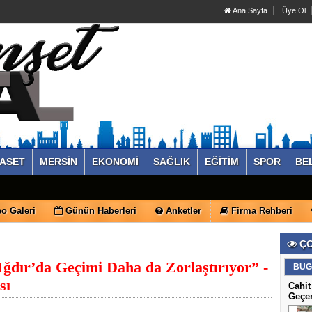
Ana Sayfa
Üye Ol
YASET
MERSİN
EKONOMİ
SAĞLIK
EĞİTİM
SPOR
BE
o Galeri
Günün Haberleri
Anketler
Firma Rehberi
ÇO
Iğdır’da Geçimi Daha da Zorlaştırıyor” -
BUG
sı
Cahit
Geçe