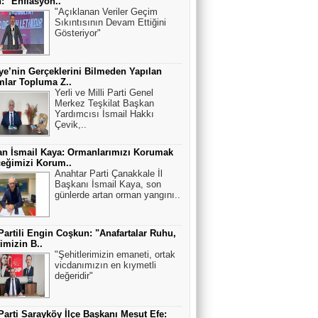
: "Enflasyon..
"Açıklanan Veriler Geçim
Sıkıntısının Devam Ettiğini
Gösteriyor"
ye’nin Gerçeklerini Bilmeden Yapılan
lar Topluma Z..
Yerli ve Milli Parti Genel
Merkez Teşkilat Başkan
Yardımcısı İsmail Hakkı
Çevik,..
n İsmail Kaya: Ormanlarımızı Korumak
eğimizi Korum..
Anahtar Parti Çanakkale İl
Başkanı İsmail Kaya, son
günlerde artan orman yangını..
Partili Engin Coşkun: "Anafartalar Ruhu,
timizin B..
"Şehitlerimizin emaneti, ortak
vicdanımızın en kıymetli
değeridir"
Parti Sarayköy İlçe Başkanı Mesut Efe: