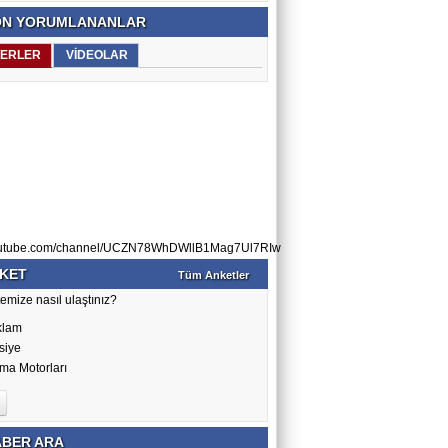
N YORUMLANANLAR
ERLER
VİDEOLAR
utube.com/channel/UCZN78WhDWllB1Mag7Ul7RIw
KET
Tüm Anketler
emize nasıl ulaştınız?
klam
siye
ma Motorları
BER ARA