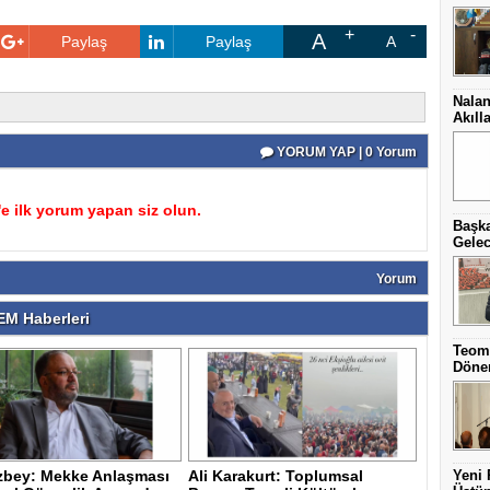
A
Paylaş
Paylaş
A
Nalan
Akıll
YORUM YAP | 0 Yorum
 ilk yorum yapan siz olun.
Başka
Gelec
Yorum
M Haberleri
Teom
Dönem
Özbey: Mekke Anlaşması
Ali Karakurt: Toplumsal
Yeni 