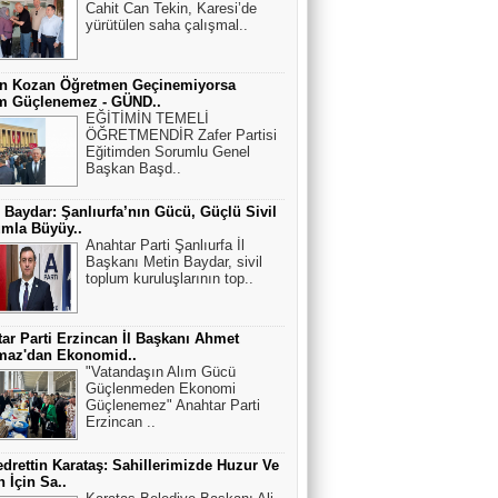
Cahit Can Tekin, Karesi’de
yürütülen saha çalışmal..
an Kozan Öğretmen Geçinemiyorsa
im Güçlenemez - GÜND..
EĞİTİMİN TEMELİ
ÖĞRETMENDİR Zafer Partisi
Eğitimden Sorumlu Genel
Başkan Başd..
 Baydar: Şanlıurfa’nın Gücü, Güçlü Sivil
mla Büyüy..
Anahtar Parti Şanlıurfa İl
Başkanı Metin Baydar, sivil
toplum kuruluşlarının top..
ar Parti Erzincan İl Başkanı Ahmet
maz'dan Ekonomid..
"Vatandaşın Alım Gücü
Güçlenmeden Ekonomi
Güçlenemez" Anahtar Parti
Erzincan ..
edrettin Karataş: Sahillerimizde Huzur Ve
 İçin Sa..