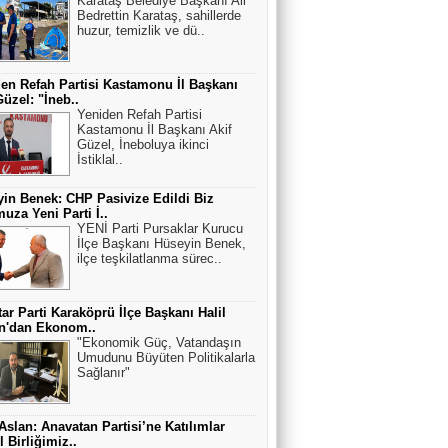
Karataş Belediye Başkanı Ali
Bedrettin Karataş, sahillerde
huzur, temizlik ve dü..
en Refah Partisi Kastamonu İl Başkanı
Güzel: "İneb..
Yeniden Refah Partisi
Kastamonu İl Başkanı Akif
Güzel, İneboluya ikinci
İstiklal..
in Benek: CHP Pasivize Edildi Biz
uza Yeni Parti İ..
YENİ Parti Pursaklar Kurucu
İlçe Başkanı Hüseyin Benek,
ilçe teşkilatlanma sürec..
ar Parti Karaköprü İlçe Başkanı Halil
an'dan Ekonom..
"Ekonomik Güç, Vatandaşın
Umudunu Büyüten Politikalarla
Sağlanır"
 Aslan: Anavatan Partisi’ne Katılımlar
 Birliğimiz..