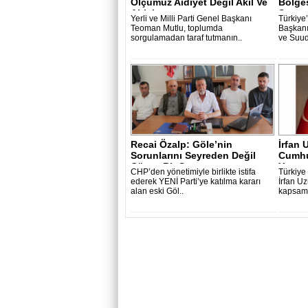
Ölçümüz Aidiyet Değil Akıl Ve
Bölge
Ahlak ..
Stra..
Yerli ve Milli Parti Genel Başkanı
Türkiye
Teoman Mutlu, toplumda
Başkanı
sorgulamadan taraf tutmanın..
ve Suudi
Recai Özalp: Göle’nin
İrfan 
Sorunlarını Seyreden Değil
Cumhur
Çözen Bir S..
Yapma
CHP’den yönetimiyle birlikte istifa
Türkiye
ederek YENİ Parti’ye katılma kararı
İrfan U
alan eski Göl..
kapsam