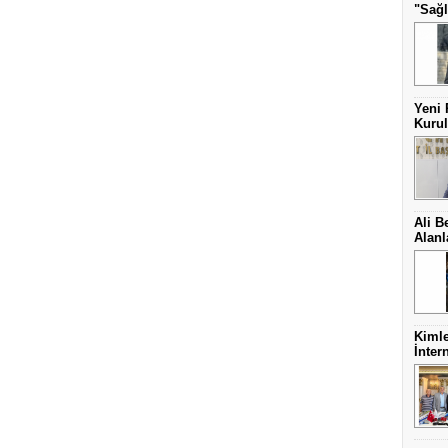
"Sağl
Yeni 
Kurul
Ali B
Alanl
Kimle
İnter