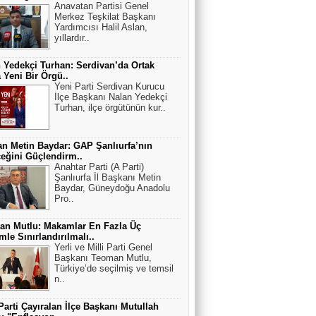
Anavatan Partisi Genel
Merkez Teşkilat Başkanı
Yardımcısı Halil Aslan,
yıllardır..
 Yedekçi Turhan: Serdivan’da Ortak
a Yeni Bir Örgü..
Yeni Parti Serdivan Kurucu
İlçe Başkanı Nalan Yedekçi
Turhan, ilçe örgütünün kur..
n Metin Baydar: GAP Şanlıurfa’nın
eğini Güçlendirm..
Anahtar Parti (A Parti)
Şanlıurfa İl Başkanı Metin
Baydar, Güneydoğu Anadolu
Pro..
an Mutlu: Makamlar En Fazla Üç
le Sınırlandırılmalı..
Yerli ve Milli Parti Genel
Başkanı Teoman Mutlu,
Türkiye’de seçilmiş ve temsil
n..
Parti Çayıralan İlçe Başkanı Mutullah