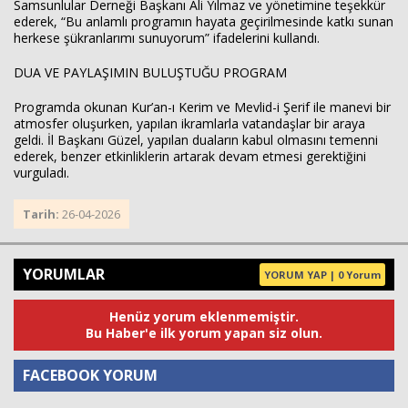
Samsunlular Derneği Başkanı Ali Yılmaz ve yönetimine teşekkür
ederek, “Bu anlamlı programın hayata geçirilmesinde katkı sunan
herkese şükranlarımı sunuyorum” ifadelerini kullandı.
DUA VE PAYLAŞIMIN BULUŞTUĞU PROGRAM
Programda okunan Kur’an-ı Kerim ve Mevlid-i Şerif ile manevi bir
atmosfer oluşurken, yapılan ikramlarla vatandaşlar bir araya
geldi. İl Başkanı Güzel, yapılan duaların kabul olmasını temenni
ederek, benzer etkinliklerin artarak devam etmesi gerektiğini
vurguladı.
Tarih:
26-04-2026
YORUMLAR
YORUM YAP | 0 Yorum
Henüz yorum eklenmemiştir.
Bu Haber'e ilk yorum yapan siz olun.
FACEBOOK YORUM