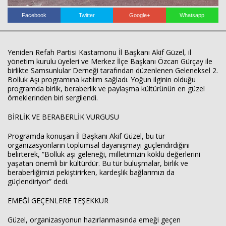
Facebook
Twitter
Google+
Whatsapp
Yeniden Refah Partisi Kastamonu İl Başkanı Akif Güzel, il
yönetim kurulu üyeleri ve Merkez İlçe Başkanı Özcan Gürçay ile
birlikte Samsunlular Derneği tarafından düzenlenen Geleneksel 2.
Haberin Doğru Adresi.
Bolluk Aşı programına katılım sağladı. Yoğun ilginin olduğu
programda birlik, beraberlik ve paylaşma kültürünün en güzel
örneklerinden biri sergilendi.
BİRLİK VE BERABERLİK VURGUSU
Programda konuşan İl Başkanı Akif Güzel, bu tür
organizasyonların toplumsal dayanışmayı güçlendirdiğini
belirterek, “Bolluk aşı geleneği, milletimizin köklü değerlerini
yaşatan önemli bir kültürdür. Bu tür buluşmalar, birlik ve
beraberliğimizi pekiştirirken, kardeşlik bağlarımızı da
güçlendiriyor” dedi.
EMEĞİ GEÇENLERE TEŞEKKÜR
Güzel, organizasyonun hazırlanmasında emeği geçen