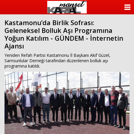
ANASAYFA
Kastamonu’da Birlik Sofrası:
KATEGORİLER
Geleneksel Bolluk Aşı Programına
Yoğun Katılım - GÜNDEM - İnternetin
YAZARLAR
Ajansı
ANKETLER
Yeniden Refah Partisi Kastamonu İl Başkanı Akif Güzel,
Samsunlular Derneği tarafından düzenlenen bolluk aşı
programına katıldı.
FOTO GALERİ
VİDEO GALERİ
KÜNYE
İLETİŞİM