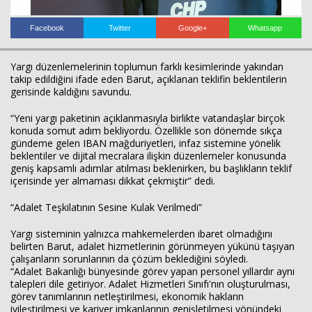
Facebook
Twitter
Google+
Whatsapp
Yargı düzenlemelerinin toplumun farklı kesimlerinde yakından
takip edildiğini ifade eden Barut, açıklanan teklifin beklentilerin
gerisinde kaldığını savundu.
Haberin Doğru Adresi.
“Yeni yargı paketinin açıklanmasıyla birlikte vatandaşlar birçok
konuda somut adım bekliyordu. Özellikle son dönemde sıkça
gündeme gelen IBAN mağduriyetleri, infaz sistemine yönelik
beklentiler ve dijital mecralara ilişkin düzenlemeler konusunda
geniş kapsamlı adımlar atılması beklenirken, bu başlıkların teklif
içerisinde yer almaması dikkat çekmiştir” dedi.
“Adalet Teşkilatının Sesine Kulak Verilmedi”
Yargı sisteminin yalnızca mahkemelerden ibaret olmadığını
belirten Barut, adalet hizmetlerinin görünmeyen yükünü taşıyan
çalışanların sorunlarının da çözüm beklediğini söyledi.
“Adalet Bakanlığı bünyesinde görev yapan personel yıllardır aynı
talepleri dile getiriyor. Adalet Hizmetleri Sınıfı'nın oluşturulması,
görev tanımlarının netleştirilmesi, ekonomik hakların
iyileştirilmesi ve kariyer imkanlarının genişletilmesi yönündeki