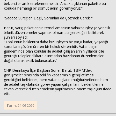
beklentiler artık ertelenmemelidir. Ancak açıklanan pakette bu
konuda herhangi bir somut adım göremiyoruz.”
“Sadece Süreçleri Değil, Sorunları da Çözmek Gerekir”
Barut, yargı paketlerinin temel amacının yalnızca işleyişe yönelik
teknik düzenlemeler yapmak olmaması gerektiğini belirterek
şunları söyledi:
“Toplumun beklentisi daha hızlı işleyen bir yargı kadar, yaşadığı
sorunlara çözüm üreten bir hukuk sistemidir. Vatandaşın
gündeminde olan konular ile adalet çalışanlarının yıllardır dile
getirdiği talepler dikkate alınmadan hazırlanan düzenlemeler
doğal olarak eksik bulunacaktır.”
CHP Derinkuyu İlçe Başkanı Soner Barut, TBMM'deki
görüşmeler sırasında teklifin kapsamının genişletilmesi
gerektiğini belirterek, hem vatandaşların mağduriyetlerine hem
de adalet teşkilatında görev yapan çalışanların beklentilerine
cevap verecek düzenlemelerin yapılmasının önem taşıdığını ifade
etti.
Tarih:
24-06-2026