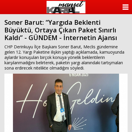
ANASAYFA
Soner Barut: “Yargıda Beklenti
KATEGORİLER
Büyüktü, Ortaya Çıkan Paket Sınırlı
Kaldı” - GÜNDEM - İnternetin Ajansı
YAZARLAR
CHP Derinkuyu İlçe Başkanı Soner Barut, Meclis gündemine
ANKETLER
gelen 12. Yargı Paketine ilişkin yaptığı açıklamada, kamuoyunda
aylardır konuşulan birçok konuya yönelik beklentilerin
karşılanmadığını belirterek, paketin yargı alanındaki tartışmaları
FOTO GALERİ
sona erdirecek nitelikte olmadığını söyledi.
VİDEO GALERİ
KÜNYE
İLETİŞİM