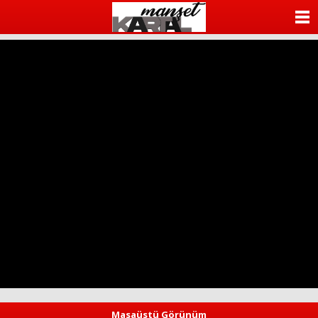
ANASAYFA
KATEGORİLER
YAZARLAR
ANKETLER
FOTO GALERİ
VİDEO GALERİ
KÜNYE
İLETİŞİM
Masaüstü Görünüm