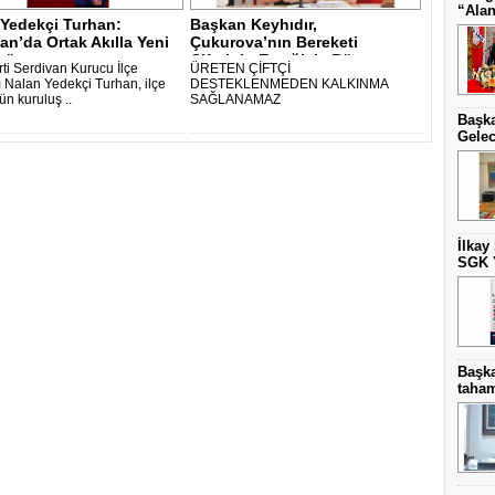
“Alan
 Yedekçi Turhan:
Başkan Keyhıdır,
an’da Ortak Akılla Yeni
Çukurova’nın Bereketi
gü..
Çiftçinin Emeğiyle Bü..
rti Serdivan Kurucu İlçe
ÜRETEN ÇİFTÇİ
 Nalan Yedekçi Turhan, ilçe
DESTEKLENMEDEN KALKINMA
ün kuruluş ..
SAĞLANAMAZ
Başka
Gelec
İlkay
SGK Y
Başk
taha