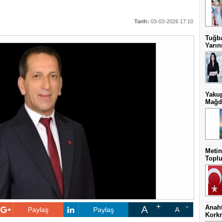
Tarih:
03-03-2026 17:10
Tuğba
Yarını
Yakup
Mağdu
Metin
Toplu
Anaht
A
Paylaş
Paylaş
A
Kork