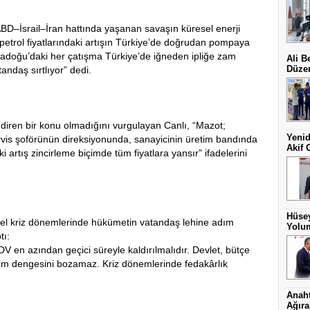
D–İsrail–İran hattında yaşanan savaşın küresel enerji
nt petrol fiyatlarındaki artışın Türkiye’de doğrudan pompaya
rtadoğu’daki her çatışma Türkiye’de iğneden ipliğe zam
Ali B
Düzen
andaş sırtlıyor” dedi.
endiren bir konu olmadığını vurgulayan Canlı, “Mazot;
Yenid
ervis şoförünün direksiyonunda, sanayicinin üretim bandında
Akif 
ki artış zincirleme biçimde tüm fiyatlara yansır” ifadelerini
Hüsey
el kriz dönemlerinde hükümetin vatandaş lehine adım
Yolum
tı:
 en azından geçici süreyle kaldırılmalıdır. Devlet, bütçe
im dengesini bozamaz. Kriz dönemlerinde fedakârlık
Anaht
Ağıra