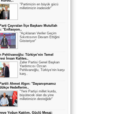
t Kurdu,..
"Partimizin en büyük gücü
milletimizin iradesidir"
Parti Çayıralan İlçe Başkanı Mutullah
: "Enflasyon..
"Açıklanan Veriler Geçim
Sıkıntısının Devam Ettiğini
Gösteriyor"
 Pehlivanoğlu: Türkiye’nin Temel
esi İnsan Kalites..
Zafer Partisi Genel Başkan
Yardımcısı Özcan
Pehlivanoğlu, Türkiye’nin karşı
karş..
Partili Ahmet Algın: "Dayanışmamız
ükçe Hedeflerim..
"Yeni Partiyi millet kurdu,
büyütecek olan da yine
milletimizin desteğidir"
eye Yoğun Katılım, Güçlü Mesaj: