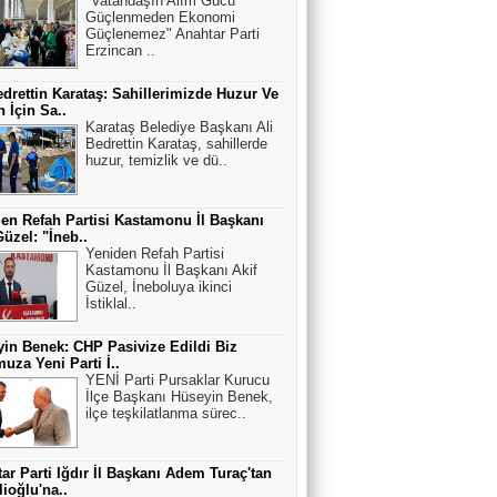
"Vatandaşın Alım Gücü
Güçlenmeden Ekonomi
Güçlenemez" Anahtar Parti
Erzincan ..
edrettin Karataş: Sahillerimizde Huzur Ve
 İçin Sa..
Karataş Belediye Başkanı Ali
Bedrettin Karataş, sahillerde
huzur, temizlik ve dü..
en Refah Partisi Kastamonu İl Başkanı
Güzel: "İneb..
Yeniden Refah Partisi
Kastamonu İl Başkanı Akif
Güzel, İneboluya ikinci
İstiklal..
in Benek: CHP Pasivize Edildi Biz
uza Yeni Parti İ..
YENİ Parti Pursaklar Kurucu
İlçe Başkanı Hüseyin Benek,
ilçe teşkilatlanma sürec..
ar Parti Iğdır İl Başkanı Adem Turaç'tan
lioğlu'na..