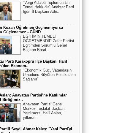
"Vergi Adaleti Toplumun En
Temel Hakkıdır" Anahtar Parti
Iğdır İl Başkanı Ade..
an Kozan Öğretmen Geçinemiyorsa
im Güçlenemez - GÜND..
EĞİTİMİN TEMELİ
ÖĞRETMENDİR Zafer Partisi
Eğitimden Sorumlu Genel
Başkan Başd..
ar Parti Karaköprü İlçe Başkanı Halil
an'dan Ekonom..
"Ekonomik Güç, Vatandaşın
Umudunu Büyüten Politikalarla
Sağlanır"
 Aslan: Anavatan Partisi’ne Katılımlar
 Birliğimiz..
Anavatan Partisi Genel
Merkez Teşkilat Başkanı
Yardımcısı Halil Aslan,
yıllardır..
Partili Seydi Ahmet Keleş: "Yeni Parti'yi