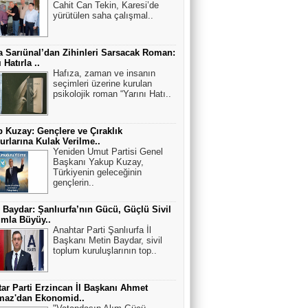
Cahit Can Tekin, Karesi’de
yürütülen saha çalışmal..
 Sarıünal’dan Zihinleri Sarsacak Roman:
 Hatırla ..
Hafıza, zaman ve insanın
seçimleri üzerine kurulan
psikolojik roman “Yarını Hatı..
 Kuzay: Gençlere ve Çıraklık
rlarına Kulak Verilme..
Yeniden Umut Partisi Genel
Başkanı Yakup Kuzay,
Türkiyenin geleceğinin
gençlerin..
 Baydar: Şanlıurfa’nın Gücü, Güçlü Sivil
mla Büyüy..
Anahtar Parti Şanlıurfa İl
Başkanı Metin Baydar, sivil
toplum kuruluşlarının top..
ar Parti Erzincan İl Başkanı Ahmet
maz'dan Ekonomid..