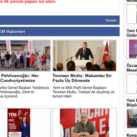
Mille
 ilk yorum yapan siz olun.
Yorum
Yeni 
M Haberleri
Üstün
Özcan
Mesel
 Pehlivanoğlu: Her
Teoman Mutlu: Makamlar En
a Cumhuriyetimize
Fazla Üç Dönemle
Çıkacağ..
Sınırlandırılmalı..
artisi Genel Başkan Yardımcısı
Yerli ve Milli Parti Genel Başkanı
ehlivanoğlu, İzmir’in
Teoman Mutlu, Türkiye’de seçilmiş ve
a ilçesind..
temsil niteli..
Yeni 
Büyüd
Kongr