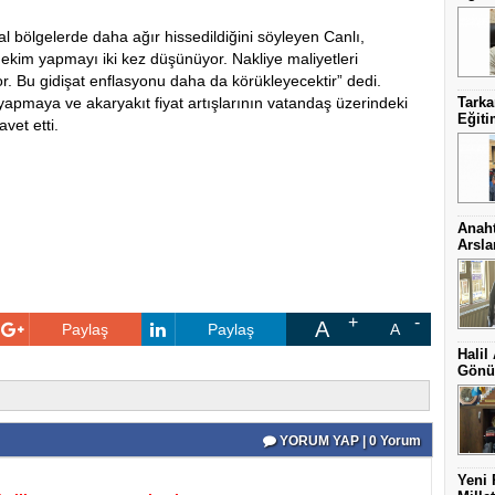
sal bölgelerde daha ağır hissedildiğini söyleyen Canlı,
 ekim yapmayı iki kez düşünüyor. Nakliye maliyetleri
or. Bu gidişat enflasyonu daha da körükleyecektir” dedi.
yapmaya ve akaryakıt fiyat artışlarının vatandaş üzerindeki
Tark
Eğit
vet etti.
Anaht
Arsl
A
Paylaş
Paylaş
A
Halil
Gönül
YORUM YAP | 0 Yorum
Yeni 