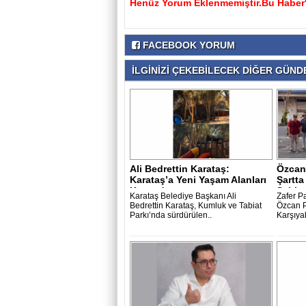
Henüz Yorum Eklenmemiştir.Bu Haber'e
FACEBOOK YORUM
İLGİNİZİ ÇEKEBİLECEK DİĞER GÜNDE
Ali Bedrettin Karataş:
Özcan
Karataş’a Yeni Yaşam Alanları
Şartt
Kazandı..
Sahip 
Karataş Belediye Başkanı Ali
Zafer P
Bedrettin Karataş, Kumluk ve Tabiat
Özcan P
Parkı’nda sürdürülen..
Karşıyak