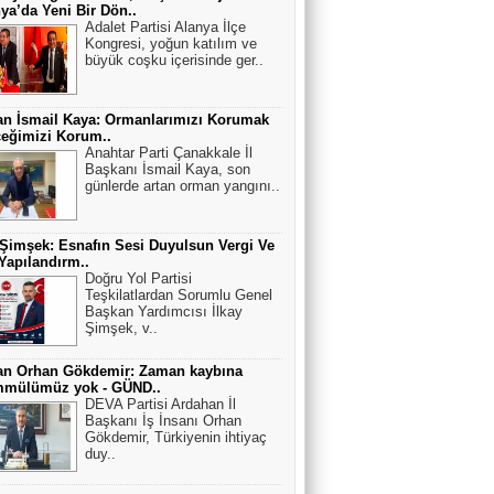
ya’da Yeni Bir Dön..
Adalet Partisi Alanya İlçe
Kongresi, yoğun katılım ve
büyük coşku içerisinde ger..
n İsmail Kaya: Ormanlarımızı Korumak
eğimizi Korum..
Anahtar Parti Çanakkale İl
Başkanı İsmail Kaya, son
günlerde artan orman yangını..
 Şimşek: Esnafın Sesi Duyulsun Vergi Ve
apılandırm..
Doğru Yol Partisi
Teşkilatlardan Sorumlu Genel
Başkan Yardımcısı İlkay
Şimşek, v..
an Orhan Gökdemir: Zaman kaybına
mmülümüz yok - GÜND..
DEVA Partisi Ardahan İl
Başkanı İş İnsanı Orhan
Gökdemir, Türkiyenin ihtiyaç
duy..