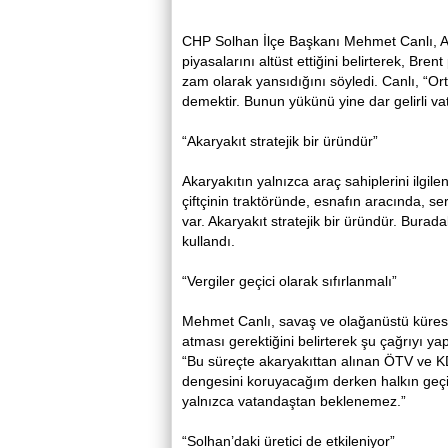
CHP Solhan İlçe Başkanı Mehmet Canlı, AB
piyasalarını altüst ettiğini belirterek, Bre
zam olarak yansıdığını söyledi. Canlı, “O
demektir. Bunun yükünü yine dar gelirli vat
“Akaryakıt stratejik bir üründür”
Akaryakıtın yalnızca araç sahiplerini ilgil
çiftçinin traktöründe, esnafın aracında, s
var. Akaryakıt stratejik bir üründür. Burada
kullandı.
“Vergiler geçici olarak sıfırlanmalı”
Mehmet Canlı, savaş ve olağanüstü küres
atması gerektiğini belirterek şu çağrıyı yap
“Bu süreçte akaryakıttan alınan ÖTV ve KDV
dengesini koruyacağım derken halkın geç
yalnızca vatandaştan beklenemez.”
“Solhan’daki üretici de etkileniyor”