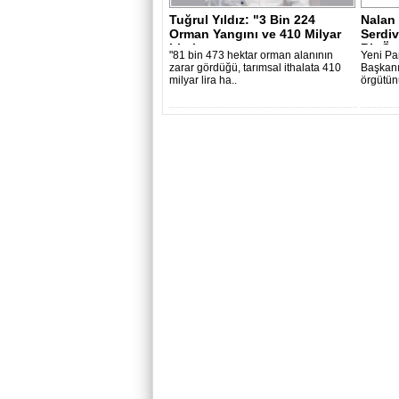
Tuğrul Yıldız: "3 Bin 224
Nalan
Orman Yangını ve 410 Milyar
Serdiv
Liralı..
Bir Ör
"81 bin 473 hektar orman alanının
Yeni Pa
zarar gördüğü, tarımsal ithalata 410
Başkanı
milyar lira ha..
örgütün