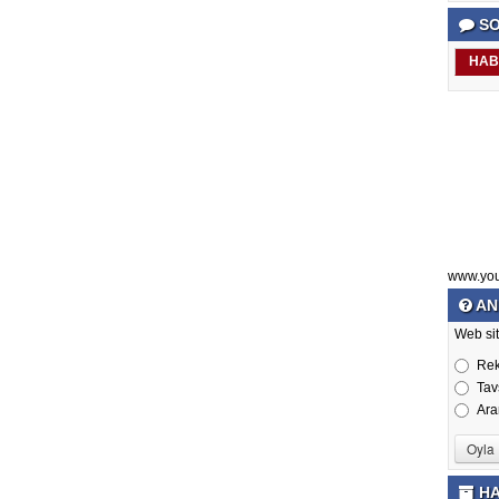
SO
HAB
www.yo
AN
Web sit
Re
Tav
Ara
HA