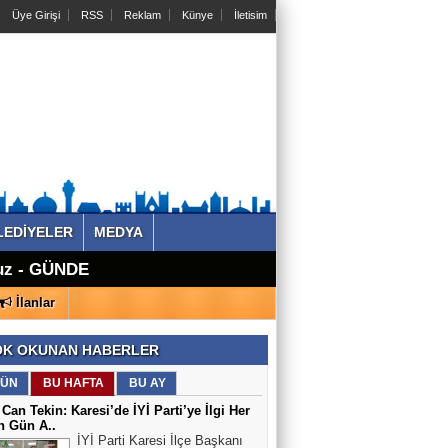
Üye Girişi
RSS
Reklam
Künye
İletisim
LEDİYELER
MEDYA
 Feryadı
ruz - GÜNDEM -
ruz - GÜNDEM -
z - GÜNDEM -
r - GÜNDEM -
t, Tarım ve
ısı Kuracağız -
yor - GÜNDEM -
i Dönem
İlanlar
in Ajansı
K OKUNAN HABERLER
ÜN
BU HAFTA
BU AY
 Can Tekin: Karesi’de İYİ Parti’ye İlgi Her
n Gün A..
İYİ Parti Karesi İlçe Başkanı