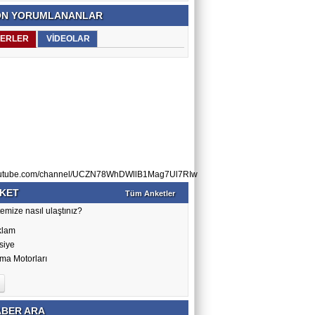
N YORUMLANANLAR
ERLER
VİDEOLAR
utube.com/channel/UCZN78WhDWllB1Mag7Ul7RIw
KET
Tüm Anketler
emize nasıl ulaştınız?
klam
siye
ma Motorları
BER ARA