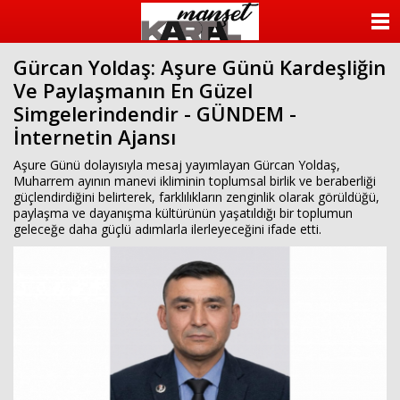
ANASAYFA
Gürcan Yoldaş: Aşure Günü Kardeşliğin
KATEGORİLER
Ve Paylaşmanın En Güzel
Simgelerindendir - GÜNDEM -
YAZARLAR
İnternetin Ajansı
ANKETLER
Aşure Günü dolayısıyla mesaj yayımlayan Gürcan Yoldaş,
Muharrem ayının manevi ikliminin toplumsal birlik ve beraberliği
güçlendirdiğini belirterek, farklılıkların zenginlik olarak görüldüğü,
FOTO GALERİ
paylaşma ve dayanışma kültürünün yaşatıldığı bir toplumun
geleceğe daha güçlü adımlarla ilerleyeceğini ifade etti.
VİDEO GALERİ
KÜNYE
İLETİŞİM