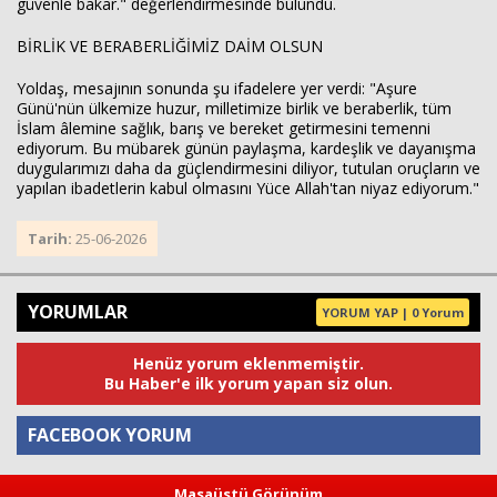
güvenle bakar." değerlendirmesinde bulundu.
BİRLİK VE BERABERLİĞİMİZ DAİM OLSUN
Yoldaş, mesajının sonunda şu ifadelere yer verdi: "Aşure
Günü'nün ülkemize huzur, milletimize birlik ve beraberlik, tüm
İslam âlemine sağlık, barış ve bereket getirmesini temenni
ediyorum. Bu mübarek günün paylaşma, kardeşlik ve dayanışma
duygularımızı daha da güçlendirmesini diliyor, tutulan oruçların ve
yapılan ibadetlerin kabul olmasını Yüce Allah'tan niyaz ediyorum."
Tarih:
25-06-2026
YORUMLAR
YORUM YAP | 0 Yorum
Henüz yorum eklenmemiştir.
Bu Haber'e ilk yorum yapan siz olun.
FACEBOOK YORUM
Masaüstü Görünüm