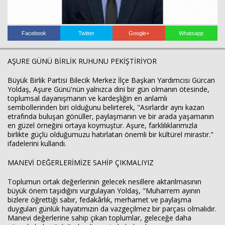
Facebook
Twitter
Google+
Whatsapp
AŞURE GÜNÜ BİRLİK RUHUNU PEKİŞTİRİYOR
Haberin Doğru Adresi.
Büyük Birlik Partisi Bilecik Merkez İlçe Başkan Yardımcısı Gürcan
Yoldaş, Aşure Günü'nün yalnızca dini bir gün olmanın ötesinde,
toplumsal dayanışmanın ve kardeşliğin en anlamlı
sembollerinden biri olduğunu belirterek, "Asırlardır aynı kazan
etrafında buluşan gönüller, paylaşmanın ve bir arada yaşamanın
en güzel örneğini ortaya koymuştur. Aşure, farklılıklarımızla
birlikte güçlü olduğumuzu hatırlatan önemli bir kültürel mirastır."
ifadelerini kullandı.
MANEVİ DEĞERLERİMİZE SAHİP ÇIKMALIYIZ
Toplumun ortak değerlerinin gelecek nesillere aktarılmasının
büyük önem taşıdığını vurgulayan Yoldaş, "Muharrem ayının
bizlere öğrettiği sabır, fedakârlık, merhamet ve paylaşma
duyguları günlük hayatımızın da vazgeçilmez bir parçası olmalıdır.
Manevi değerlerine sahip çıkan toplumlar, geleceğe daha