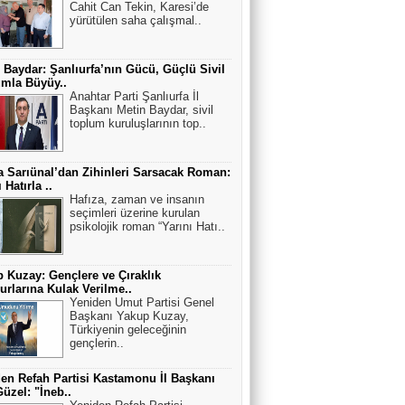
Cahit Can Tekin, Karesi’de
yürütülen saha çalışmal..
 Baydar: Şanlıurfa’nın Gücü, Güçlü Sivil
mla Büyüy..
Anahtar Parti Şanlıurfa İl
Başkanı Metin Baydar, sivil
toplum kuruluşlarının top..
 Sarıünal’dan Zihinleri Sarsacak Roman:
 Hatırla ..
Hafıza, zaman ve insanın
seçimleri üzerine kurulan
psikolojik roman “Yarını Hatı..
 Kuzay: Gençlere ve Çıraklık
rlarına Kulak Verilme..
Yeniden Umut Partisi Genel
Başkanı Yakup Kuzay,
Türkiyenin geleceğinin
gençlerin..
en Refah Partisi Kastamonu İl Başkanı
Güzel: "İneb..