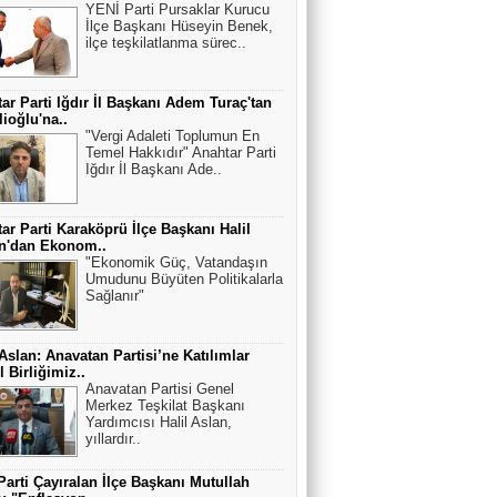
YENİ Parti Pursaklar Kurucu
İlçe Başkanı Hüseyin Benek,
ilçe teşkilatlanma sürec..
ar Parti Iğdır İl Başkanı Adem Turaç'tan
lioğlu'na..
"Vergi Adaleti Toplumun En
Temel Hakkıdır" Anahtar Parti
Iğdır İl Başkanı Ade..
ar Parti Karaköprü İlçe Başkanı Halil
an'dan Ekonom..
"Ekonomik Güç, Vatandaşın
Umudunu Büyüten Politikalarla
Sağlanır"
 Aslan: Anavatan Partisi’ne Katılımlar
 Birliğimiz..
Anavatan Partisi Genel
Merkez Teşkilat Başkanı
Yardımcısı Halil Aslan,
yıllardır..
Parti Çayıralan İlçe Başkanı Mutullah