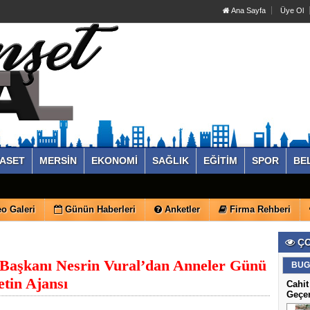
Ana Sayfa
Üye Ol
YASET
MERSİN
EKONOMİ
SAĞLIK
EĞİTİM
SPOR
BE
o Galeri
Günün Haberleri
Anketler
Firma Rehberi
ÇO
l Başkanı Nesrin Vural’dan Anneler Günü
BUG
tin Ajansı
Cahit
Geçe