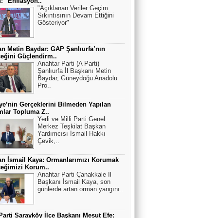
: "Enflasyon..
"Açıklanan Veriler Geçim
Sıkıntısının Devam Ettiğini
Gösteriyor"
n Metin Baydar: GAP Şanlıurfa’nın
eğini Güçlendirm..
Anahtar Parti (A Parti)
Şanlıurfa İl Başkanı Metin
Baydar, Güneydoğu Anadolu
Pro..
ye’nin Gerçeklerini Bilmeden Yapılan
lar Topluma Z..
Yerli ve Milli Parti Genel
Merkez Teşkilat Başkan
Yardımcısı İsmail Hakkı
Çevik,..
n İsmail Kaya: Ormanlarımızı Korumak
eğimizi Korum..
Anahtar Parti Çanakkale İl
Başkanı İsmail Kaya, son
günlerde artan orman yangını..
Parti Sarayköy İlçe Başkanı Mesut Efe: