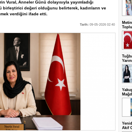
rin Vural, Anneler Günü dolayısıyla yayımladığı
irleştirici değeri olduğunu belirterek, kadınların ve
ek verdiğini ifade etti.
Metin
Tarih:
09-05-2026 02:40
Toplu
Tuğba
Yarını
Yakup
Mağdu
Yenid
Akif 