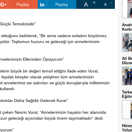
A
Paylaş
Paylaş
A
Güçlü Temsilcisidir”
Anaht
Kork
ği olduğunu belirterek, “Bir anne sadece evladını büyütmez;
üyütür. Toplumun huzuru ve geleceği için annelerimizin
Ali B
nnelerimizin Ellerinden Öpüyorum”
Düzen
erin büyük bir değeri temsil ettiğini ifade eden Vural,
a faydalı bireyler olarak yetiştiren tüm annelerimizin
it annelerimiz ise sabırları ve güçlü duruşlarıyla milletimizin
kullandı.
Tark
Eğit
plumlar Daha Sağlıklı Gelecek Kurar”
t çeken Nesrin Vural, “Annelerimizin hayatın her alanında
zun geleceği açısından büyük önem taşımaktadır” dedi.
Hüsey
uyorum”
Yolum