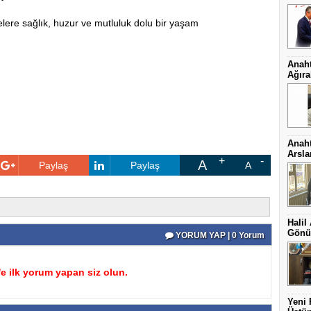
lere sağlık, huzur ve mutluluk dolu bir yaşam
Anaht
Ağıra
Anaht
Arsl
A
Paylaş
Paylaş
A
Halil
Gönül
YORUM YAP | 0 Yorum
 ilk yorum yapan siz olun.
Yeni 