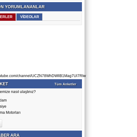
N YORUMLANANLAR
ERLER
VİDEOLAR
utube.com/channel/UCZN78WhDWllB1Mag7Ul7RIw
KET
Tüm Anketler
emize nasıl ulaştınız?
klam
siye
ma Motorları
BER ARA