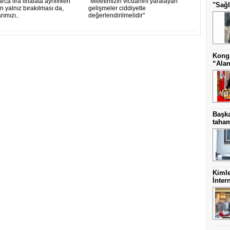
arca lira ithalata ayrılırken
"Milletimizin vicdanını yaralayan
"Sağl
in yalnız bırakılması da,
gelişmeler ciddiyetle
ımızı..
değerlendirilmelidir"
Kongr
“Alan
Başk
taha
Kimle
İnter