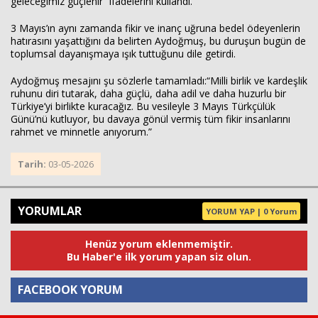
geleceğimiz güçlenir” ifadelerini kullandı.
3 Mayıs’ın aynı zamanda fikir ve inanç uğruna bedel ödeyenlerin
hatırasını yaşattığını da belirten Aydoğmuş, bu duruşun bugün de
toplumsal dayanışmaya ışık tuttuğunu dile getirdi.
Aydoğmuş mesajını şu sözlerle tamamladı:“Milli birlik ve kardeşlik
ruhunu diri tutarak, daha güçlü, daha adil ve daha huzurlu bir
Türkiye’yi birlikte kuracağız. Bu vesileyle 3 Mayıs Türkçülük
Günü’nü kutluyor, bu davaya gönül vermiş tüm fikir insanlarını
rahmet ve minnetle anıyorum.”
Tarih:
03-05-2026
YORUMLAR
YORUM YAP | 0 Yorum
Henüz yorum eklenmemiştir.
Bu Haber'e ilk yorum yapan siz olun.
FACEBOOK YORUM