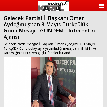
ANASAYFA
Gelecek Partisi İl Başkanı Ömer
KATEGORİLER
Aydoğmuş’tan 3 Mayıs Türkçülük
Günü Mesajı - GÜNDEM - İnternetin
YAZARLAR
Ajansı
ANKETLER
Gelecek Partisi Yozgat İl Başkanı Ömer Aydoğmuş, 3 Mayıs
Türkçülük Günü dolayısıyla yayımladığı mesajda, milli birlik ve
kardeşliğin altını çizen güçlü ifadeler kullandı.
FOTO GALERİ
VİDEO GALERİ
KÜNYE
İLETİŞİM