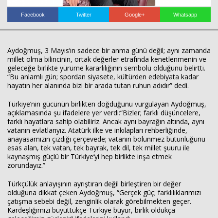
Facebook
Twitter
Google+
Whatsapp
Aydoğmuş, 3 Mayıs’ın sadece bir anma günü değil; aynı zamanda
millet olma bilincinin, ortak değerler etrafında kenetlenmenin ve
geleceğe birlikte yürüme kararlılığının sembolü olduğunu belirtti.
Haberin Doğru Adresi.
“Bu anlamlı gün; spordan siyasete, kültürden edebiyata kadar
hayatın her alanında bizi bir arada tutan ruhun adıdır” dedi.
Türkiye’nin gücünün birlikten doğduğunu vurgulayan Aydoğmuş,
açıklamasında şu ifadelere yer verdi:“Bizler; farklı düşüncelere,
farklı hayatlara sahip olabiliriz. Ancak aynı bayrağın altında, aynı
vatanın evlatlarıyız. Atatürk ilke ve inkılapları rehberliğinde,
anayasamızın çizdiği çerçevede; vatanın bölünmez bütünlüğünü
esas alan, tek vatan, tek bayrak, tek dil, tek millet şuuru ile
kaynaşmış güçlü bir Türkiye’yi hep birlikte inşa etmek
zorundayız.”
Türkçülük anlayışının ayrıştıran değil birleştiren bir değer
olduğuna dikkat çeken Aydoğmuş, “Gerçek güç; farklılıklarımızı
çatışma sebebi değil, zenginlik olarak görebilmekten geçer.
Kardeşliğimizi büyüttükçe Türkiye büyür, birlik oldukça