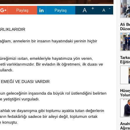
A
Paylaş
Paylaş
A
Ali B
Düzen
ARLIKLARIDIR
ağlam, annelerin bir insanın hayatındaki yerinin hiçbir
Tark
üreğimizi ısıtan, emekleriyle hayatımıza yön veren,
Eğit
li varlıklarımızdır. Bir evladın ilk öğretmeni, ilk duası ve
ullandı.
EMEĞİ VE DUASI VARDIR
Hüsey
mun geleceğinin inşasında da büyük rol üstlendiğini belirten
Yolum
 yetiştiğini vurguladı.
ahlak ve dayanışma gibi toplumu ayakta tutan değerlerin
rın fedakârlığı sadece bir aileyi değil, toplumun ortak
de konuştu.
Anaht
Ağıra