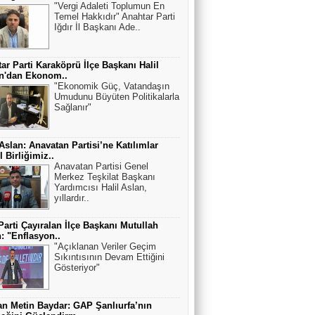
"Vergi Adaleti Toplumun En
Temel Hakkıdır" Anahtar Parti
Iğdır İl Başkanı Ade..
ar Parti Karaköprü İlçe Başkanı Halil
an'dan Ekonom..
"Ekonomik Güç, Vatandaşın
Umudunu Büyüten Politikalarla
Sağlanır"
 Aslan: Anavatan Partisi’ne Katılımlar
 Birliğimiz..
Anavatan Partisi Genel
Merkez Teşkilat Başkanı
Yardımcısı Halil Aslan,
yıllardır..
Parti Çayıralan İlçe Başkanı Mutullah
: "Enflasyon..
"Açıklanan Veriler Geçim
Sıkıntısının Devam Ettiğini
Gösteriyor"
n Metin Baydar: GAP Şanlıurfa’nın