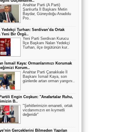
eğini Güçlendirm..
Anahtar Parti (A Parti)
Şanlıurfa İl Başkanı Metin
Baydar, Güneydoğu Anadolu
Pro..
 Yedekçi Turhan: Serdivan’da Ortak
a Yeni Bir Örgü..
Yeni Parti Serdivan Kurucu
İlçe Başkanı Nalan Yedekçi
Turhan, ilçe örgütünün kur..
n İsmail Kaya: Ormanlarımızı Korumak
eğimizi Korum..
Anahtar Parti Çanakkale İl
Başkanı İsmail Kaya, son
günlerde artan orman yangını..
Partili Engin Coşkun: "Anafartalar Ruhu,
timizin B..
"Şehitlerimizin emaneti, ortak
vicdanımızın en kıymetli
değeridir"
ye’nin Gerçeklerini Bilmeden Yapılan