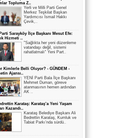
lar Topluma Z..
Yerli ve Milli Parti Genel
Merkez Teşkilat Başkan
Yardımcısı İsmail Hakkı
Çevik,..
Parti Sarayköy İlçe Başkanı Mesut Efe:
ık Hizmeti ..
"Sağlıkta her yeni düzenleme
vatandaşı değil, sistemi
rahatlatmalı" Yeni Part..
r Kimlerle Belli Oluyor? - GÜNDEM -
netin Ajansı..
YENİ Parti Bala İlçe Başkanı
Mehmet Duman, göreve
atanmasının hemen ardından
AK ..
edrettin Karataş: Karataş’a Yeni Yaşam
arı Kazandı..
Karataş Belediye Başkanı Ali
Bedrettin Karataş, Kumluk ve
Tabiat Parkı’nda sürdü..