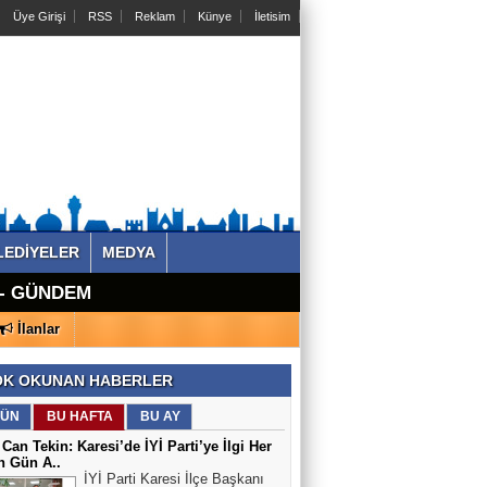
Üye Girişi
RSS
Reklam
Künye
İletisim
LEDİYELER
MEDYA
ÜK BİR
 - GÜNDEM -
 - GÜNDEM -
runları Masaya
a İnşa
imizin
NDEM -
NDEM -
İlanlar
Ajansı
K OKUNAN HABERLER
ÜN
BU HAFTA
BU AY
 Can Tekin: Karesi’de İYİ Parti’ye İlgi Her
n Gün A..
İYİ Parti Karesi İlçe Başkanı