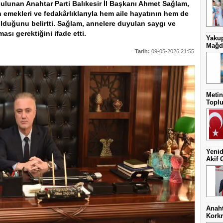
ulunan Anahtar Parti Balıkesir İl Başkanı Ahmet Sağlam,
n emekleri ve fedakârlıklarıyla hem aile hayatının hem de
lduğunu belirtti. Sağlam, annelere duyulan saygı ve
ası gerektiğini ifade etti.
Yakup
Mağdu
Tarih:
09-05-2026 21:55
Metin
Toplu
Yenid
Akif 
Anaht
Kork