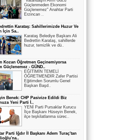
"Vatandaşın Alım Gücü
Güçlenmeden Ekonomi
Güçlenemez" Anahtar Parti
Erzincan ..
edrettin Karataş: Sahillerimizde Huzur Ve
 İçin Sa..
Karataş Belediye Başkanı Ali
Bedrettin Karataş, sahillerde
huzur, temizlik ve dü..
an Kozan Öğretmen Geçinemiyorsa
im Güçlenemez - GÜND..
EĞİTİMİN TEMELİ
ÖĞRETMENDİR Zafer Partisi
Eğitimden Sorumlu Genel
Başkan Başd..
in Benek: CHP Pasivize Edildi Biz
uza Yeni Parti İ..
YENİ Parti Pursaklar Kurucu
İlçe Başkanı Hüseyin Benek,
ilçe teşkilatlanma sürec..
ar Parti Iğdır İl Başkanı Adem Turaç'tan
lioğlu'na..