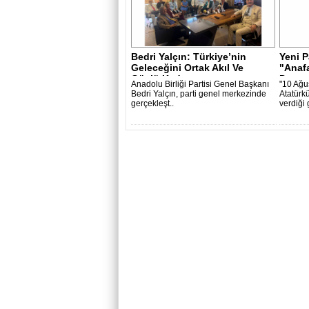
Bedri Yalçın: Türkiye’nin
Yeni P
Geleceğini Ortak Akıl Ve
"Anafa
Güçlü Kad..
Destan
Anadolu Birliği Partisi Genel Başkanı
"10 Ağu
Bedri Yalçın, parti genel merkezinde
Atatürkü
gerçekleşt..
verdiği 