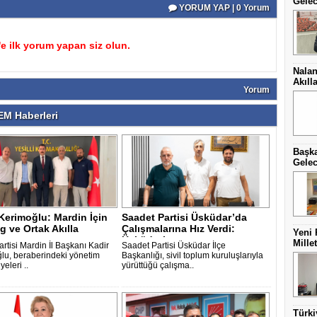
Gelec
YORUM YAP | 0 Yorum
 ilk yorum yapan siz olun.
Nalan
Akıll
Yorum
M Haberleri
Başka
Gelec
Kerimoğlu: Mardin İçin
Saadet Partisi Üsküdar’da
g ve Ortak Akılla
Çalışmalarına Hız Verdi:
Yeni 
c..
Üsküdar’ı..
Mille
rtisi Mardin İl Başkanı Kadir
Saadet Partisi Üsküdar İlçe
lu, beraberindeki yönetim
Başkanlığı, sivil toplum kuruluşlarıyla
yeleri ..
yürüttüğü çalışma..
Türki