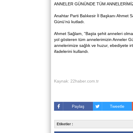
ANNELER GÜNÜNDE TÜM ANNELERİMİZ
Anahtar Parti Balıkesir İl Başkanı Ahmet
Günü’nü kutladı.
Ahmet Sağlam, “Başta şehit anneleri olma
yol gösteren tüm annelerimizin Anneler G
annelerimize sağlık ve huzur, ebediyete irt
ifadelerini kullandı.
Kaynak: 22haber.com.tr
Paylaş
Tweetle
Etiketler :