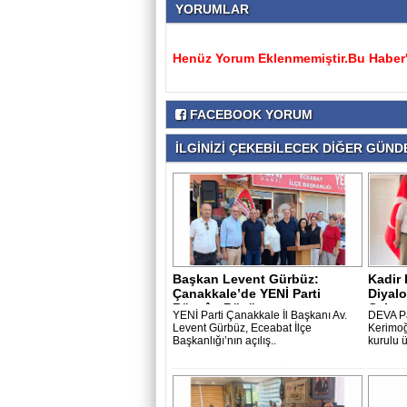
YORUMLAR
Henüz Yorum Eklenmemiştir.Bu Haber'e
FACEBOOK YORUM
İLGİNİZİ ÇEKEBİLECEK DİĞER GÜNDE
Başkan Levent Gürbüz:
Kadir 
Çanakkale’de YENİ Parti
Diyalo
Rüzgârı Büyüyo..
Çalışa
YENİ Parti Çanakkale İl Başkanı Av.
DEVA Pa
Levent Gürbüz, Eceabat İlçe
Kerimoğ
Başkanlığı’nın açılış..
kurulu ü