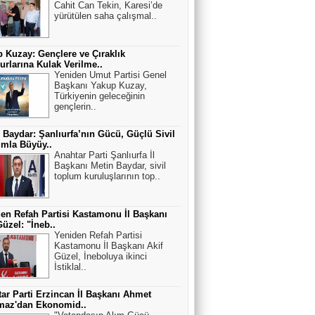
Cahit Can Tekin, Karesi’de
yürütülen saha çalışmal..
 Kuzay: Gençlere ve Çıraklık
rlarına Kulak Verilme..
Yeniden Umut Partisi Genel
Başkanı Yakup Kuzay,
Türkiyenin geleceğinin
gençlerin..
 Baydar: Şanlıurfa’nın Gücü, Güçlü Sivil
mla Büyüy..
Anahtar Parti Şanlıurfa İl
Başkanı Metin Baydar, sivil
toplum kuruluşlarının top..
en Refah Partisi Kastamonu İl Başkanı
Güzel: "İneb..
Yeniden Refah Partisi
Kastamonu İl Başkanı Akif
Güzel, İneboluya ikinci
İstiklal..
ar Parti Erzincan İl Başkanı Ahmet
maz'dan Ekonomid..