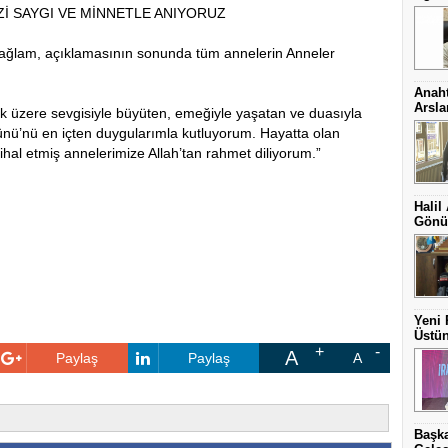
İ SAYGI VE MİNNETLE ANIYORUZ
 Sağlam, açıklamasının sonunda tüm annelerin Anneler
Anaht
Arsl
k üzere sevgisiyle büyüten, emeğiyle yaşatan ve duasıyla
ünü’nü en içten duygularımla kutluyorum. Hayatta olan
ihal etmiş annelerimize Allah’tan rahmet diliyorum.”
Halil
Gönül
Yeni 
Üstün
A
Paylaş
Paylaş
A
Başka