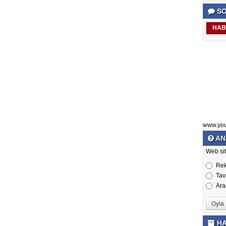
SO
HAB
www.yo
AN
Web sit
Re
Tav
Ara
HA