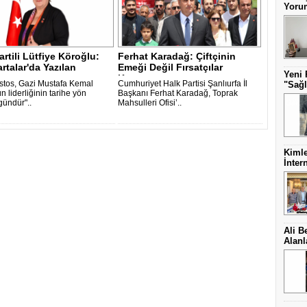
Yorum
artili Lütfiye Köroğlu:
Ferhat Karadağ: Çiftçinin
rtalar'da Yazılan
Emeği Değil Fırsatçılar
Yeni 
..
Kazanıyor ..
stos, Gazi Mustafa Kemal
Cumhuriyet Halk Partisi Şanlıurfa İl
"Sağl
n liderliğinin tarihe yön
Başkanı Ferhat Karadağ, Toprak
gündür"..
Mahsulleri Ofisi’..
Kimle
İnter
Ali B
Alanl