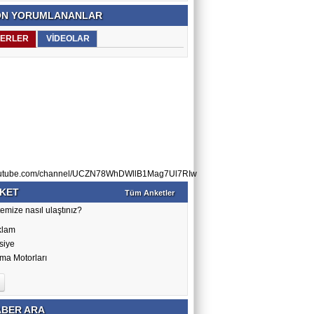
N YORUMLANANLAR
ERLER
VİDEOLAR
utube.com/channel/UCZN78WhDWllB1Mag7Ul7RIw
KET
Tüm Anketler
emize nasıl ulaştınız?
klam
siye
ma Motorları
BER ARA