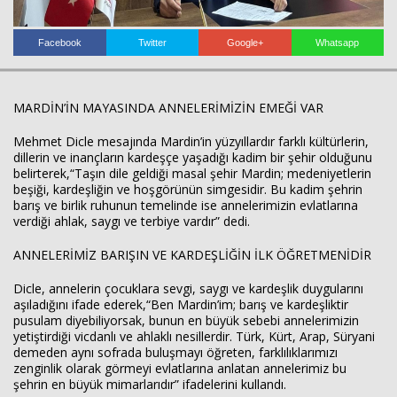
Facebook
Twitter
Google+
Whatsapp
MARDİN’İN MAYASINDA ANNELERİMİZİN EMEĞİ VAR
Haberin Doğru Adresi.
Mehmet Dicle mesajında Mardin’in yüzyıllardır farklı kültürlerin,
dillerin ve inançların kardeşçe yaşadığı kadim bir şehir olduğunu
belirterek,“Taşın dile geldiği masal şehir Mardin; medeniyetlerin
beşiği, kardeşliğin ve hoşgörünün simgesidir. Bu kadim şehrin
barış ve birlik ruhunun temelinde ise annelerimizin evlatlarına
verdiği ahlak, saygı ve terbiye vardır” dedi.
ANNELERİMİZ BARIŞIN VE KARDEŞLİĞİN İLK ÖĞRETMENİDİR
Dicle, annelerin çocuklara sevgi, saygı ve kardeşlik duygularını
aşıladığını ifade ederek,“Ben Mardin’im; barış ve kardeşliktir
pusulam diyebiliyorsak, bunun en büyük sebebi annelerimizin
yetiştirdiği vicdanlı ve ahlaklı nesillerdir. Türk, Kürt, Arap, Süryani
demeden aynı sofrada buluşmayı öğreten, farklılıklarımızı
zenginlik olarak görmeyi evlatlarına anlatan annelerimiz bu
şehrin en büyük mimarlarıdır” ifadelerini kullandı.