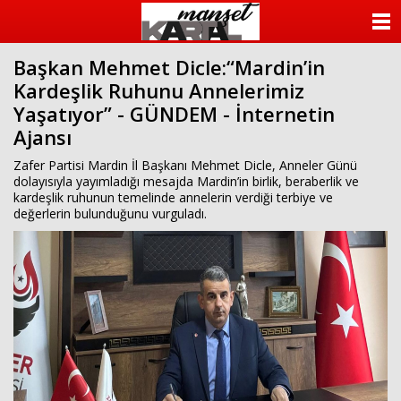
ANASAYFA
Başkan Mehmet Dicle:“Mardin’in
KATEGORİLER
Kardeşlik Ruhunu Annelerimiz
Yaşatıyor” - GÜNDEM - İnternetin
YAZARLAR
Ajansı
ANKETLER
Zafer Partisi Mardin İl Başkanı Mehmet Dicle, Anneler Günü
dolayısıyla yayımladığı mesajda Mardin’in birlik, beraberlik ve
kardeşlik ruhunun temelinde annelerin verdiği terbiye ve
FOTO GALERİ
değerlerin bulunduğunu vurguladı.
VİDEO GALERİ
KÜNYE
İLETİŞİM