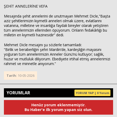
ŞEHİT ANNELERİNE VEFA
Mesajında şehit annelerini de unutmayan Mehmet Dicle,“Başta
aziz şehitlerimizin kıymetli anneleri olmak üzere, evlatlarını
vatanına, milletine ve insanlığa faydalı bireyler olarak yetiştiren
tüm annelerimizin ellerinden öpüyorum. Onların fedakârlığı bu
milletin en kıymetli hazinesidir” dedi.
Mehmet Dicle mesajını şu sözlerle tamamladı:
“Birlik ve beraberliğin şehri Mardin’de, kardeşliğin mayasını
yoğuran tüm annelerimizin Anneler Günü’nü kutluyor; sağlık,
huzur ve mutluluk diliyorum. Ebediyete irtihal etmiş annelerimizi
rahmet ve minnetle anıyorum.”
Tarih:
10-05-2026
YORUMLAR
YORUM YAP | 0 Yorum
Henüz yorum eklenmemiştir.
Bu Haber'e ilk yorum yapan siz olun.