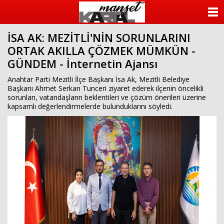
ANASAYFA
İSA AK: MEZİTLİ'NİN SORUNLARINI
KATEGORİLER
ORTAK AKILLA ÇÖZMEK MÜMKÜN -
GÜNDEM - İnternetin Ajansı
YAZARLAR
Anahtar Parti Mezitli İlçe Başkanı İsa Ak, Mezitli Belediye
ANKETLER
Başkanı Ahmet Serkan Tunceri ziyaret ederek ilçenin öncelikli
sorunları, vatandaşların beklentileri ve çözüm önerileri üzerine
kapsamlı değerlendirmelerde bulunduklarını söyledi.
FOTO GALERİ
VİDEO GALERİ
KÜNYE
İLETİŞİM