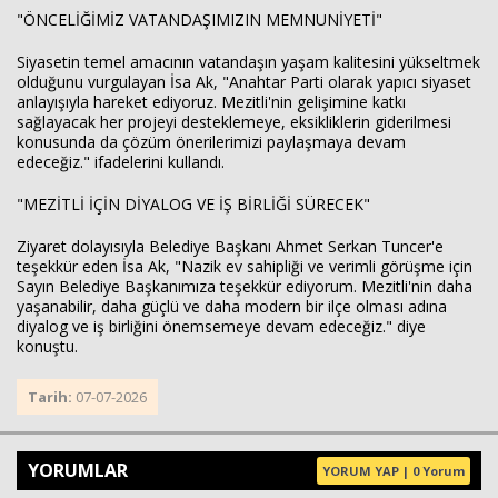
"ÖNCELİĞİMİZ VATANDAŞIMIZIN MEMNUNİYETİ"
Siyasetin temel amacının vatandaşın yaşam kalitesini yükseltmek
olduğunu vurgulayan İsa Ak, "Anahtar Parti olarak yapıcı siyaset
anlayışıyla hareket ediyoruz. Mezitli'nin gelişimine katkı
sağlayacak her projeyi desteklemeye, eksikliklerin giderilmesi
konusunda da çözüm önerilerimizi paylaşmaya devam
edeceğiz." ifadelerini kullandı.
"MEZİTLİ İÇİN DİYALOG VE İŞ BİRLİĞİ SÜRECEK"
Ziyaret dolayısıyla Belediye Başkanı Ahmet Serkan Tuncer'e
teşekkür eden İsa Ak, "Nazik ev sahipliği ve verimli görüşme için
Sayın Belediye Başkanımıza teşekkür ediyorum. Mezitli'nin daha
yaşanabilir, daha güçlü ve daha modern bir ilçe olması adına
diyalog ve iş birliğini önemsemeye devam edeceğiz." diye
konuştu.
Tarih:
07-07-2026
YORUMLAR
YORUM YAP | 0 Yorum