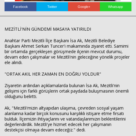
Facebook
Twitter
Google+
Whatsapp
MEZİTLİ'NİN GÜNDEMİ MASAYA YATIRILDI
Anahtar Parti Mezitli İlçe Başkanı İsa Ak, Mezitli Belediye
Başkanı Ahmet Serkan Tuncer'i makamında ziyaret etti. Samimi
Haberin Doğru Adresi.
bir ortamda gerçekleşen görüşmede ilçenin mevcut durumu,
devam eden çalışmalar ve Mezitli'nin geleceğine yönelik projeler
ele alındı.
"ORTAK AKIL HER ZAMAN EN DOĞRU YOLDUR"
Ziyaretin ardından açıklamalarda bulunan İsa Ak, Mezitli'nin
gelişimi için farklı görüşlerin ortak paydada buluşmasının önemli
olduğunu belirtti.
Ak, "Mezitli'mizin altyapıdan ulaşıma, çevreden sosyal yaşam
alanlarına kadar birçok konusunu karşılıklı istişare etme fırsatı
bulduk. İlçemizin ihtiyaçlarını ve vatandaşlarımızın beklentilerini
değerlendirdik. Mezitli'ye hizmet edecek her çalışmanın
destekçisi olmaya devam edeceğiz." dedi.