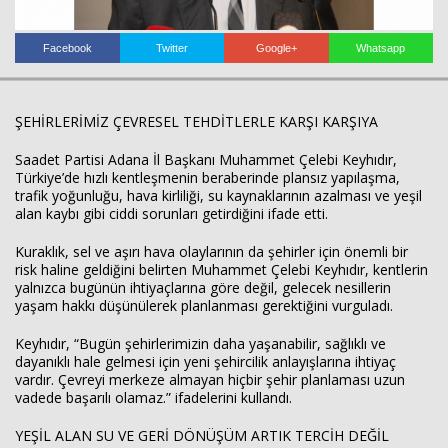
Facebook
Twitter
Google+
Whatsapp
ŞEHİRLERİMİZ ÇEVRESEL TEHDİTLERLE KARŞI KARŞIYA
Haberin Doğru Adresi.
Saadet Partisi Adana İl Başkanı Muhammet Çelebi Keyhıdır,
Türkiye’de hızlı kentleşmenin beraberinde plansız yapılaşma,
trafik yoğunluğu, hava kirliliği, su kaynaklarının azalması ve yeşil
alan kaybı gibi ciddi sorunları getirdiğini ifade etti.
Kuraklık, sel ve aşırı hava olaylarının da şehirler için önemli bir
risk haline geldiğini belirten Muhammet Çelebi Keyhıdır, kentlerin
yalnızca bugünün ihtiyaçlarına göre değil, gelecek nesillerin
yaşam hakkı düşünülerek planlanması gerektiğini vurguladı.
Keyhıdır, “Bugün şehirlerimizin daha yaşanabilir, sağlıklı ve
dayanıklı hale gelmesi için yeni şehircilik anlayışlarına ihtiyaç
vardır. Çevreyi merkeze almayan hiçbir şehir planlaması uzun
vadede başarılı olamaz.” ifadelerini kullandı.
YEŞİL ALAN SU VE GERİ DÖNÜŞÜM ARTIK TERCİH DEĞİL