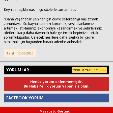
Keyhıdır, açıklamasını şu sözlerle tamamladı:
“Daha yaşanabilir şehirler için çevre seferberliği başlatmak
zorundayız. Su kaynaklarımızı korumak, yeşil alanlarımızı
artırmak, atıklarımızı ekonomiye kazandırmak ve şehirlerimizi
afetlere karşı daha dayanıklı hale getirmek hepimizin ortak
sorumluluğudur. Gelecek nesillere daha sağlıklı bir çevre
bırakmak için bugünden kararlı adımlar atılmalıdır.”
Tarih:
12-05-2026
YORUMLAR
YORUM YAP | 0 Yorum
Henüz yorum eklenmemiştir.
Bu Haber'e ilk yorum yapan siz olun.
FACEBOOK YORUM
Masaüstü Görünüm