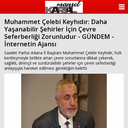
ANASAYFA
Muhammet Çelebi Keyhıdır: Daha
KATEGORİLER
Yaşanabilir Şehirler İçin Çevre
Seferberliği Zorunludur - GÜNDEM -
YAZARLAR
İnternetin Ajansı
ANKETLER
Saadet Partisi Adana İl Başkanı Muhammet Çelebi Keyhıdır, hızlı
kentleşmeyle birlikte artan çevre sorunlarına dikkat çekerek,
sağlıklı, dirençli ve sürdürülebilir şehirler için çevre seferberliği
FOTO GALERİ
anlayışıyla hareket edilmesi gerektiğini belirtti.
VİDEO GALERİ
KÜNYE
İLETİŞİM