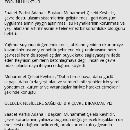
ZORUNLULUKTUR
Saadet Partisi Adana İl Başkanı Muhammet Çelebi Keyhıdır,
çevre dostu ulaşım sistemlerinin geliştirilmesi, geri dönüşüm
uygulamalarının yaygınlaştırılması, su kaynaklarının korunması ve
yeşil alanların artırılmasının ertelenemez bir sorumluluk olduğunu
belirtti.
Yağmur suyunun değerlendirilmesi, atıkların yeniden ekonomiye
kazandırılması ve yürünebilir şehirlerin oluşturulmasının hem
çevresel hem de sosyal açıdan büyük katkı sağlayacağını ifade
eden Keyhıdır, şehirlerin betonlaşmaya değil, insan ve çevre
odaklı planlamaya ihtiyacı olduğunu söyledi.
Muhammet Çelebi Keyhıdır, “Daha temiz hava, daha güçlü
altyapı, daha fazla yeşil alan ve sürdürülebilir şehirler için yerel
yönetimler, kurumlar ve vatandaşlar birlikte hareket etmelidir.”
şeklinde konuştu.
GELECEK NESİLLERE SAĞLIKLI BİR ÇEVRE BIRAKMALIYIZ
Saadet Partisi Adana İl Başkanı Muhammet Çelebi Keyhıdır,
çevre sorunlarının yalnızca bugünün değil, gelecek kuşakların da
meselesi olduğunu belirterek, ortak sorumluluk çağrısında
bulundu.