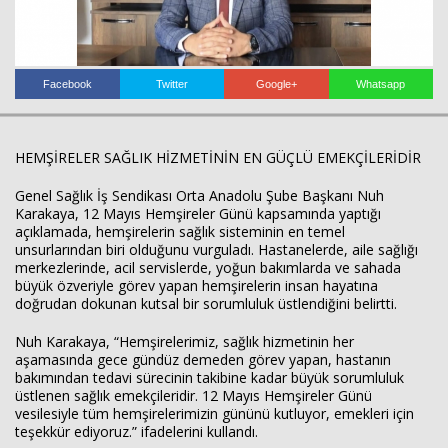
Facebook
Twitter
Google+
Whatsapp
Haberin Doğru Adresi.
HEMŞİRELER SAĞLIK HİZMETİNİN EN GÜÇLÜ EMEKÇİLERİDİR
Genel Sağlık İş Sendikası Orta Anadolu Şube Başkanı Nuh
Karakaya, 12 Mayıs Hemşireler Günü kapsamında yaptığı
açıklamada, hemşirelerin sağlık sisteminin en temel
unsurlarından biri olduğunu vurguladı. Hastanelerde, aile sağlığı
merkezlerinde, acil servislerde, yoğun bakımlarda ve sahada
büyük özveriyle görev yapan hemşirelerin insan hayatına
doğrudan dokunan kutsal bir sorumluluk üstlendiğini belirtti.
Nuh Karakaya, “Hemşirelerimiz, sağlık hizmetinin her
aşamasında gece gündüz demeden görev yapan, hastanın
bakımından tedavi sürecinin takibine kadar büyük sorumluluk
üstlenen sağlık emekçileridir. 12 Mayıs Hemşireler Günü
vesilesiyle tüm hemşirelerimizin gününü kutluyor, emekleri için
teşekkür ediyoruz.” ifadelerini kullandı.