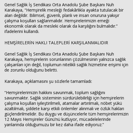
Genel Sağlık İş Sendikası Orta Anadolu Şube Başkanı Nuh
Karakaya, “Hemşirelik mesleği fedakârlıkla ayakta tutulacak bir
alan değildir. Bilimsel, güvenli, planlı ve insan onuruna yakışır
çalışma koşulları sağlanmalıdır. Hemşirelerimizin emeği
ekonomik olarak da mesleki olarak da karşılığını bulmalıdır.”
ifadelerini kullandı.
HEMŞİRELERİN HAKLI TALEPLERİ KARŞILANMALIDIR
Genel Sağlık İş Sendikası Orta Anadolu Şube Başkanı Nuh
Karakaya, hemşirelerin sorunlarının çözülmesinin yalnızca sağlık
çalışanları için değil, toplumun nitelikli sağlık hizmetine erişimi için
de zorunlu olduğunu belirtti.
Karakaya, açıklamasını şu sözlerle tamamladı:
“Hemşirelerimizin hakkını savunmak, toplum sağlığını
savunmaktır. Sağlık sisteminin sürdürülebilirliği için hemşirelerin
çalışma koşulları iyileştirilmeli, atamalar artırılmalı, nöbet yükü
azaltılmalı, şiddete karşı etkili önlemler alınmalı ve özlük hakları
güçlendirilmelidir. Bu duygu ve düşüncelerle tüm hemşirelerimizin
12 Mayıs Hemşireler Günü’nü kutluyor, mücadelelerinde
yanlarında olduğumuzu bir kez daha ifade ediyoruz.”