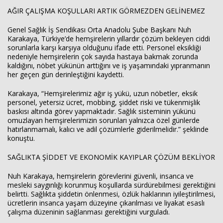
AĞIR ÇALIŞMA KOŞULLARI ARTIK GÖRMEZDEN GELİNEMEZ
Genel Sağlık İş Sendikası Orta Anadolu Şube Başkanı Nuh
Karakaya, Türkiye’de hemşirelerin yıllardır çözüm bekleyen ciddi
sorunlarla karşı karşıya olduğunu ifade etti. Personel eksikliği
nedeniyle hemşirelerin çok sayıda hastaya bakmak zorunda
kaldığını, nöbet yükünün arttığını ve iş yaşamındaki yıpranmanın
her geçen gün derinleştiğini kaydetti.
Karakaya, “Hemşirelerimiz ağır iş yükü, uzun nöbetler, eksik
personel, yetersiz ücret, mobbing, şiddet riski ve tükenmişlik
baskısı altında görev yapmaktadır. Sağlık sisteminin yükünü
omuzlayan hemşirelerimizin sorunları yalnızca özel günlerde
hatırlanmamalı, kalıcı ve adil çözümlerle giderilmelidir.” şeklinde
konuştu.
SAĞLIKTA ŞİDDET VE EKONOMİK KAYIPLAR ÇÖZÜM BEKLİYOR
Nuh Karakaya, hemşirelerin görevlerini güvenli, insanca ve
mesleki saygınlığı korunmuş koşullarda sürdürebilmesi gerektiğini
belirtti. Sağlıkta şiddetin önlenmesi, özlük haklarının iyileştirilmesi,
ücretlerin insanca yaşam düzeyine çıkarılması ve liyakat esaslı
çalışma düzeninin sağlanması gerektiğini vurguladı.