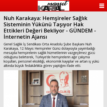
ANASAYFA
Nuh Karakaya: Hemşireler Sağlık
KATEGORİLER
Sisteminin Yükünü Taşıyor Hak
Ettikleri Değeri Bekliyor - GÜNDEM -
YAZARLAR
İnternetin Ajansı
ANKETLER
Genel Sağlık İş Sendikası Orta Anadolu Şube Başkanı Nuh
Karakaya, 12 Mayıs Hemşireler Günü dolayısıyla yayımladığı
mesajda hemşirelerin sağlık hizmetlerinin vazgeçilmez gücü
FOTO GALERİ
olduğunu belirterek, Türkiye’de hemşirelerin ağır çalışma
koşulları, personel eksikliği, ekonomik kayıplar ve artan iş yükü
VİDEO GALERİ
altında büyük fedakârlıkla görev yaptığını ifade etti.
KÜNYE
İLETİŞİM