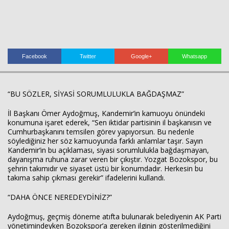
Facebook
Twitter
Google+
Whatsapp
Haberin Doğru Adresi.
“BU SÖZLER, SİYASİ SORUMLULUKLA BAĞDAŞMAZ”
İl Başkanı Ömer Aydoğmuş, Kandemir’in kamuoyu önündeki
konumuna işaret ederek, “Sen iktidar partisinin il başkanısın ve
Cumhurbaşkanını temsilen görev yapıyorsun. Bu nedenle
söylediğiniz her söz kamuoyunda farklı anlamlar taşır. Sayın
Kandemir’in bu açıklaması, siyasi sorumlulukla bağdaşmayan,
dayanışma ruhuna zarar veren bir çıkıştır. Yozgat Bozokspor, bu
şehrin takımıdır ve siyaset üstü bir konumdadır. Herkesin bu
takıma sahip çıkması gerekir” ifadelerini kullandı.
“DAHA ÖNCE NEREDEYDİNİZ?”
Aydoğmuş, geçmiş döneme atıfta bulunarak belediyenin AK Parti
yönetimindeyken Bozokspor’a gereken ilginin gösterilmediğini