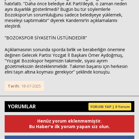
hatırlattı. “Daha önce belediye AK Parti’deydi, o zaman neden
aynı duyarlılık gösterilmedi? Bugün bu tür söylemlerle
Bozokspor’un sorumluluğunu sadece belediyeye yüklemek,
meseleyi saptırmaktır” diyerek Kandemir’in açıklamalarını
eleştirdi.
“BOZOKSPOR SİYASETİN ÜSTÜNDEDİR”
Açıklamasının sonunda sporda birlik ve beraberliğin önemine
değinen Gelecek Partisi Yozgat İl Başkanı Ömer Aydoğmuş,
“Yozgat Bozokspor hepimizin takımıdır, siyasi ayrım
gözetmeksizin desteklenmelidir. Takımın başarısı için herkesin
elini taşın altına koyması gerekiyor” şeklinde konuştu.
Tarih:
18-07-2025
YORUMLAR
YORUM YAP | 0 Yorum
Henüz yorum eklenmemiştir.
Bu Haber'e ilk yorum yapan siz olun.