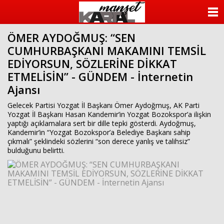
ANASAYFA
ÖMER AYDOĞMUŞ: “SEN
KATEGORİLER
CUMHURBAŞKANI MAKAMINI TEMSİL
EDİYORSUN, SÖZLERİNE DİKKAT
YAZARLAR
ETMELİSİN” - GÜNDEM - İnternetin
Ajansı
ANKETLER
Gelecek Partisi Yozgat İl Başkanı Ömer Aydoğmuş, AK Parti
FOTO GALERİ
Yozgat İl Başkanı Hasan Kandemir’in Yozgat Bozokspor’a ilişkin
yaptığı açıklamalara sert bir dille tepki gösterdi. Aydoğmuş,
Kandemir’in “Yozgat Bozokspor’a Belediye Başkanı sahip
VİDEO GALERİ
çıkmalı” şeklindeki sözlerini “son derece yanlış ve talihsiz”
bulduğunu belirtti.
KÜNYE
İLETİŞİM