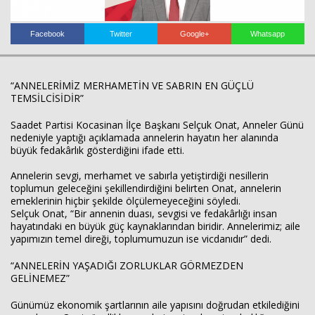
Facebook
Twitter
Google+
Whatsapp
“ANNELERİMİZ MERHAMETİN VE SABRIN EN GÜÇLÜ
TEMSİLCİSİDİR”
Haberin Doğru Adresi.
Saadet Partisi Kocasinan İlçe Başkanı Selçuk Onat, Anneler Günü
nedeniyle yaptığı açıklamada annelerin hayatın her alanında
büyük fedakârlık gösterdiğini ifade etti.
Annelerin sevgi, merhamet ve sabırla yetiştirdiği nesillerin
toplumun geleceğini şekillendirdiğini belirten Onat, annelerin
emeklerinin hiçbir şekilde ölçülemeyeceğini söyledi.
Selçuk Onat, “Bir annenin duası, sevgisi ve fedakârlığı insan
hayatındaki en büyük güç kaynaklarından biridir. Annelerimiz; aile
yapımızın temel direği, toplumumuzun ise vicdanıdır” dedi.
“ANNELERİN YAŞADIĞI ZORLUKLAR GÖRMEZDEN
GELİNEMEZ”
Günümüz ekonomik şartlarının aile yapısını doğrudan etkilediğini