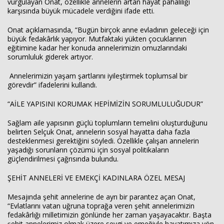
vurgulayan Onat, özellikle annelerin artan hayat pahalılığı
karşısında büyük mücadele verdiğini ifade etti.
Onat açıklamasında, “Bugün birçok anne evladının geleceği için
büyük fedakârlık yapıyor. Mutfaktaki yükten çocuklarının
eğitimine kadar her konuda annelerimizin omuzlarındaki
sorumluluk giderek artıyor.
Annelerimizin yaşam şartlarını iyileştirmek toplumsal bir
görevdir” ifadelerini kullandı.
“AİLE YAPISINI KORUMAK HEPİMİZİN SORUMLULUĞUDUR”
Sağlam aile yapısının güçlü toplumların temelini oluşturduğunu
belirten Selçuk Onat, annelerin sosyal hayatta daha fazla
desteklenmesi gerektiğini söyledi. Özellikle çalışan annelerin
yaşadığı sorunların çözümü için sosyal politikaların
güçlendirilmesi çağrısında bulundu.
ŞEHİT ANNELERİ VE EMEKÇİ KADINLARA ÖZEL MESAJ
Mesajında şehit annelerine de ayrı bir parantez açan Onat,
“Evlatlarını vatan uğruna toprağa veren şehit annelerimizin
fedakârlığı milletimizin gönlünde her zaman yaşayacaktır. Başta
şehit annelerimiz olmak üzere sevgi ve emeğiyle hayatımıza yön