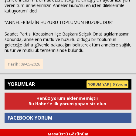
veren tüm annelerimizin Anneler Günü’nü en içten dileklerimle
kutluyorum” dedi.
“ANNELERİMİZİN HUZURU TOPLUMUN HUZURUDUR”
Saadet Partisi Kocasinan İlçe Başkanı Selçuk Onat açıklamasının
sonunda, annelerin mutlu ve huzurlu olduğu bir toplumun
geleceğe daha güvenle bakacağını belirterek tüm annelere sağlık,
huzur ve mutluluk temennisinde bulundu.
Tarih:
09-05-2026
YORUMLAR
YORUM YAP | 0 Yorum
Henüz yorum eklenmemiştir.
Bu Haber'e ilk yorum yapan siz olun.
FACEBOOK YORUM
Masaüstü Görünüm