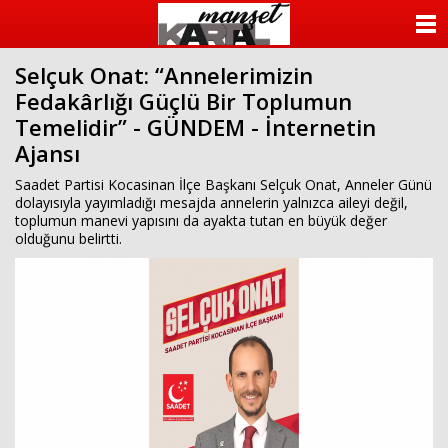
ANASAYFA
Selçuk Onat: “Annelerimizin
KATEGORİLER
Fedakârlığı Güçlü Bir Toplumun
Temelidir” - GÜNDEM - İnternetin
YAZARLAR
Ajansı
ANKETLER
Saadet Partisi Kocasinan İlçe Başkanı Selçuk Onat, Anneler Günü
dolayısıyla yayımladığı mesajda annelerin yalnızca aileyi değil,
toplumun manevi yapısını da ayakta tutan en büyük değer
FOTO GALERİ
olduğunu belirtti.
VİDEO GALERİ
KÜNYE
İLETİŞİM