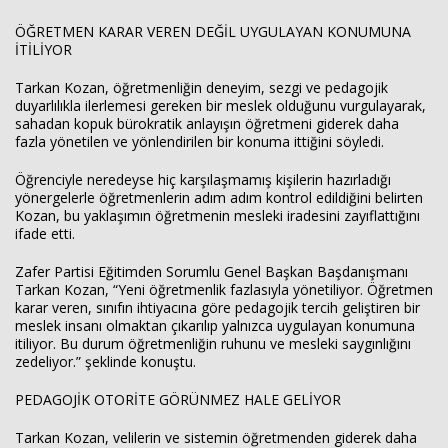
ÖĞRETMEN KARAR VEREN DEĞİL UYGULAYAN KONUMUNA
İTİLİYOR
Tarkan Kozan, öğretmenliğin deneyim, sezgi ve pedagojik
duyarlılıkla ilerlemesi gereken bir meslek olduğunu vurgulayarak,
sahadan kopuk bürokratik anlayışın öğretmeni giderek daha
fazla yönetilen ve yönlendirilen bir konuma ittiğini söyledi.
Öğrenciyle neredeyse hiç karşılaşmamış kişilerin hazırladığı
yönergelerle öğretmenlerin adım adım kontrol edildiğini belirten
Kozan, bu yaklaşımın öğretmenin mesleki iradesini zayıflattığını
ifade etti.
Zafer Partisi Eğitimden Sorumlu Genel Başkan Başdanışmanı
Tarkan Kozan, “Yeni öğretmenlik fazlasıyla yönetiliyor. Öğretmen
karar veren, sınıfın ihtiyacına göre pedagojik tercih geliştiren bir
meslek insanı olmaktan çıkarılıp yalnızca uygulayan konumuna
itiliyor. Bu durum öğretmenliğin ruhunu ve mesleki saygınlığını
zedeliyor.” şeklinde konuştu.
PEDAGOJİK OTORİTE GÖRÜNMEZ HALE GELİYOR
Tarkan Kozan, velilerin ve sistemin öğretmenden giderek daha