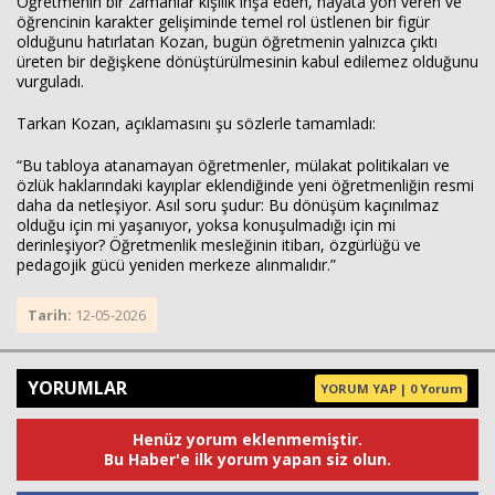
Öğretmenin bir zamanlar kişilik inşa eden, hayata yön veren ve
öğrencinin karakter gelişiminde temel rol üstlenen bir figür
olduğunu hatırlatan Kozan, bugün öğretmenin yalnızca çıktı
üreten bir değişkene dönüştürülmesinin kabul edilemez olduğunu
vurguladı.
Tarkan Kozan, açıklamasını şu sözlerle tamamladı:
“Bu tabloya atanamayan öğretmenler, mülakat politikaları ve
özlük haklarındaki kayıplar eklendiğinde yeni öğretmenliğin resmi
daha da netleşiyor. Asıl soru şudur: Bu dönüşüm kaçınılmaz
olduğu için mi yaşanıyor, yoksa konuşulmadığı için mi
derinleşiyor? Öğretmenlik mesleğinin itibarı, özgürlüğü ve
pedagojik gücü yeniden merkeze alınmalıdır.”
Tarih:
12-05-2026
YORUMLAR
YORUM YAP | 0 Yorum
Henüz yorum eklenmemiştir.
Bu Haber'e ilk yorum yapan siz olun.