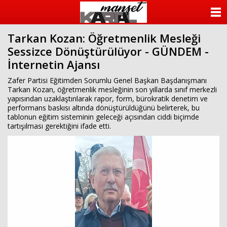
ANASAYFA
Tarkan Kozan: Öğretmenlik Mesleği
KATEGORİLER
Sessizce Dönüştürülüyor - GÜNDEM -
İnternetin Ajansı
YAZARLAR
Zafer Partisi Eğitimden Sorumlu Genel Başkan Başdanışmanı
ANKETLER
Tarkan Kozan, öğretmenlik mesleğinin son yıllarda sınıf merkezli
yapısından uzaklaştırılarak rapor, form, bürokratik denetim ve
performans baskısı altında dönüştürüldüğünü belirterek, bu
FOTO GALERİ
tablonun eğitim sisteminin geleceği açısından ciddi biçimde
tartışılması gerektiğini ifade etti.
VİDEO GALERİ
KÜNYE
İLETİŞİM