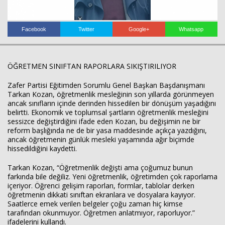
Facebook
Twitter
Google+
Whatsapp
ÖĞRETMEN SINIFTAN RAPORLARA SIKIŞTIRILIYOR
Haberin Doğru Adresi.
Zafer Partisi Eğitimden Sorumlu Genel Başkan Başdanışmanı
Tarkan Kozan, öğretmenlik mesleğinin son yıllarda görünmeyen
ancak sınıfların içinde derinden hissedilen bir dönüşüm yaşadığını
belirtti. Ekonomik ve toplumsal şartların öğretmenlik mesleğini
sessizce değiştirdiğini ifade eden Kozan, bu değişimin ne bir
reform başlığında ne de bir yasa maddesinde açıkça yazdığını,
ancak öğretmenin günlük mesleki yaşamında ağır biçimde
hissedildiğini kaydetti.
Tarkan Kozan, “Öğretmenlik değişti ama çoğumuz bunun
farkında bile değiliz. Yeni öğretmenlik, öğretimden çok raporlama
içeriyor. Öğrenci gelişim raporları, formlar, tablolar derken
öğretmenin dikkati sınıftan ekranlara ve dosyalara kayıyor.
Saatlerce emek verilen belgeler çoğu zaman hiç kimse
tarafından okunmuyor. Öğretmen anlatmıyor, raporluyor.”
ifadelerini kullandı.