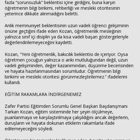
fazla “sorunsuzluk” beklentisi içine girdiğini, buna karşın
öğretmenin bilgi birikimi, rehberliği ve mesleki otoritesinin
yeterince dikkate alınmadığını belirtti.
Anlık memnuniyet beklentisinin uzun vadeli öğrenci gelişiminin
önüne geçtiğini ifade eden Kozan, öğretmenlik mesleğinin
yalnızca sınıf içi disiplin ya da kısa vadeli başarı göstergeleriyle
değerlendirilemeyeceğini kaydetti.
Kozan, “Yeni öğretmenlik, bakıcılık beklentisi de içeriyor. Oysa
öğretmen çocuğun yalnızca o anki mutluluğundan değil, uzun
vadeli gelişiminden, değer kazanımından, düşünme becerisinden
ve hayata hazırlanmasından sorumludur. Öğretmenin bilgi
birikimi ve mesleki otoritesi görünmezleştirilemez.” ifadelerini
kullandı.
EĞİTİM RAKAMLARA İNDİRGENEMEZ
Zafer Partisi Eğitimden Sorumlu Genel Başkan Başdanışmanı
Tarkan Kozan, eğitim sisteminde her şeyin ölçülmeye,
puanlanmaya ve karşılaştırılmaya çalışıldığını ancak değerlerin,
duruşların ve hayata dokunan etkilerin rakamlarla ifade
edilemeyeceğini söyledi.