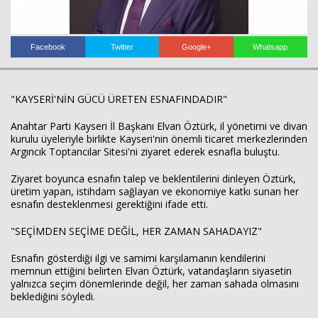
Facebook
Twitter
Google+
Whatsapp
"KAYSERİ'NİN GÜCÜ ÜRETEN ESNAFINDADIR"
Haberin Doğru Adresi.
Anahtar Parti Kayseri İl Başkanı Elvan Öztürk, il yönetimi ve divan
kurulu üyeleriyle birlikte Kayseri'nin önemli ticaret merkezlerinden
Argıncık Toptancılar Sitesi'ni ziyaret ederek esnafla buluştu.
Ziyaret boyunca esnafın talep ve beklentilerini dinleyen Öztürk,
üretim yapan, istihdam sağlayan ve ekonomiye katkı sunan her
esnafın desteklenmesi gerektiğini ifade etti.
"SEÇİMDEN SEÇİME DEĞİL, HER ZAMAN SAHADAYIZ"
Esnafın gösterdiği ilgi ve samimi karşılamanın kendilerini
memnun ettiğini belirten Elvan Öztürk, vatandaşların siyasetin
yalnızca seçim dönemlerinde değil, her zaman sahada olmasını
beklediğini söyledi.