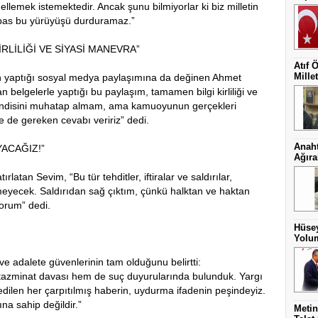
lemek istemektedir. Ancak şunu bilmiyorlar ki biz milletin
umpas bu yürüyüşü durduramaz.”
İRLİLİĞİ VE SİYASİ MANEVRA”
Atıf 
Millet
ın yaptığı sosyal medya paylaşımına da değinen Ahmet
 belgelerle yaptığı bu paylaşım, tamamen bilgi kirliliği ve
 Kendisini muhatap almam, ama kamuoyunun gerçekleri
 de gereken cevabı veririz” dedi.
Anaht
YACAĞIZ!”
Ağıra
ırlatan Sevim, “Bu tür tehditler, iftiralar ve saldırılar,
yecek. Saldırıdan sağ çıktım, çünkü halktan ve haktan
orum” dedi.
Hüsey
Yolum
ve adalete güvenlerinin tam olduğunu belirtti:
m tazminat davası hem de suç duyurularında bulunduk. Yargı
ilen her çarpıtılmış haberin, uydurma ifadenin peşindeyiz.
ına sahip değildir.”
Metin