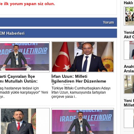
Haklı
 ilk yorum yapan siz olun.
Yorum
Yenid
M Haberleri
Akif 
Anaht
Arsl
arti Çayıralan İlçe
İrfan Uzun: Milleti
nı Mutullah Üstün:
İlgilendiren Her Düzenleme
kta ..
Önce Millete ..
aş hastaneye tedavi için
Türkiye İttifakı Cumhurbaşkanı Adayı
 maddi yükle karşılaşıyor" Yeni
İrfan Uzun, kamuoyunda tartışılan
yı..
çerçeve yasa i..
Yeni 
Mille