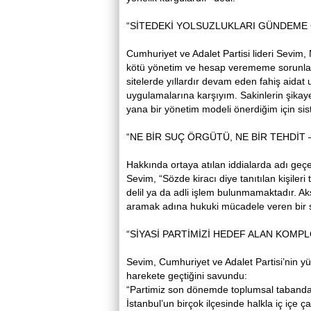
“SİTEDEKİ YOLSUZLUKLARI GÜNDEME 
Cumhuriyet ve Adalet Partisi lideri Sevim
kötü yönetim ve hesap verememe sorunların
sitelerde yıllardır devam eden fahiş aidat
uygulamalarına karşıyım. Sakinlerin şikay
yana bir yönetim modeli önerdiğim için sist
“NE BİR SUÇ ÖRGÜTÜ, NE BİR TEHDİT
Hakkında ortaya atılan iddialarda adı geçe
Sevim, “Sözde kiracı diye tanıtılan kişile
delil ya da adli işlem bulunmamaktadır. A
aramak adına hukuki mücadele veren bir siy
“SİYASİ PARTİMİZİ HEDEF ALAN KOMPL
Sevim, Cumhuriyet ve Adalet Partisi’nin yü
harekete geçtiğini savundu:
“Partimiz son dönemde toplumsal tabanda c
İstanbul’un birçok ilçesinde halkla iç içe