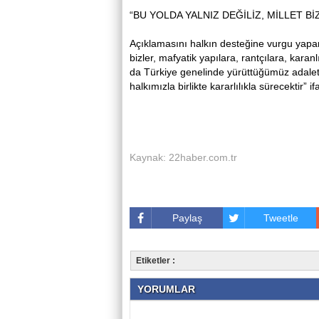
“BU YOLDA YALNIZ DEĞİLİZ, MİLLET Bİ
Açıklamasını halkın desteğine vurgu yapar
bizler, mafyatik yapılara, rantçılara, kara
da Türkiye genelinde yürüttüğümüz adalet 
halkımızla birlikte kararlılıkla sürecektir” i
Kaynak: 22haber.com.tr
Paylaş
Tweetle
Etiketler :
YORUMLAR