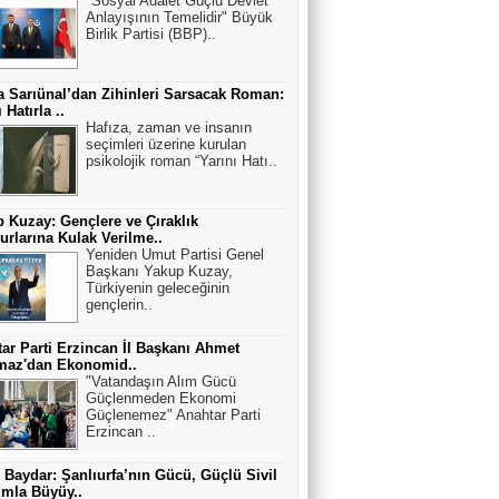
"Sosyal Adalet Güçlü Devlet
Anlayışının Temelidir" Büyük
Birlik Partisi (BBP)..
 Sarıünal’dan Zihinleri Sarsacak Roman:
 Hatırla ..
Hafıza, zaman ve insanın
seçimleri üzerine kurulan
psikolojik roman “Yarını Hatı..
 Kuzay: Gençlere ve Çıraklık
rlarına Kulak Verilme..
Yeniden Umut Partisi Genel
Başkanı Yakup Kuzay,
Türkiyenin geleceğinin
gençlerin..
ar Parti Erzincan İl Başkanı Ahmet
maz'dan Ekonomid..
"Vatandaşın Alım Gücü
Güçlenmeden Ekonomi
Güçlenemez" Anahtar Parti
Erzincan ..
 Baydar: Şanlıurfa’nın Gücü, Güçlü Sivil
mla Büyüy..