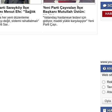
SO
arti Sarayköy İlçe
Yeni Parti Çayıralan İlçe
ı Mesut Efe: "Sağlık
Başkanı Mutullah Üstün:
HAB
i ..
"Sağlıkta ..
ta her yeni düzenleme
"Vatandaş hastaneye tedavi için
ı değil, sistemi rahatlatmalı"
gidiyor, maddi yükle karşılaşıyor" Yeni
ti Sar..
Parti Çayı..
www.yo
AN
Web sit
Re
Tav
Ara
HA