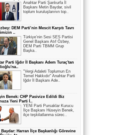
Anahtar Parti Şanlıurfa İl
Başkanı Metin Baydar, sivil
toplum kuruluşlarının top..
Özbey: DEM Parti’nin Mescit Karşıtı Tavrı
imizin ..
Türkiye’nin Sesi SES Partisi
Genel Başkanı Atıf Özbey,
DEM Parti TBMM Grup
Başka..
ar Parti Iğdır İl Başkanı Adem Turaç'tan
lioğlu'na..
"Vergi Adaleti Toplumun En
Temel Hakkıdır" Anahtar Parti
Iğdır İl Başkanı Ade..
in Benek: CHP Pasivize Edildi Biz
uza Yeni Parti İ..
YENİ Parti Pursaklar Kurucu
İlçe Başkanı Hüseyin Benek,
ilçe teşkilatlanma sürec..
 Baydar: Harran İlçe Başkanlığı Görevine