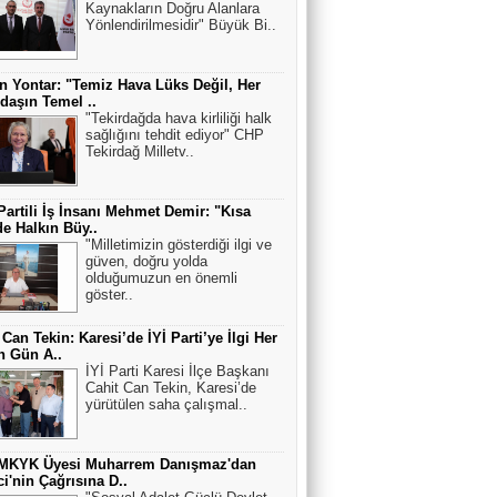
Kaynakların Doğru Alanlara
Yönlendirilmesidir" Büyük Bi..
n Yontar: "Temiz Hava Lüks Değil, Her
daşın Temel ..
"Tekirdağda hava kirliliği halk
sağlığını tehdit ediyor" CHP
Tekirdağ Milletv..
Partili İş İnsanı Mehmet Demir: "Kısa
e Halkın Büy..
"Milletimizin gösterdiği ilgi ve
güven, doğru yolda
olduğumuzun en önemli
göster..
 Can Tekin: Karesi’de İYİ Parti’ye İlgi Her
n Gün A..
İYİ Parti Karesi İlçe Başkanı
Cahit Can Tekin, Karesi’de
yürütülen saha çalışmal..
MKYK Üyesi Muharrem Danışmaz'dan
ci'nin Çağrısına D..