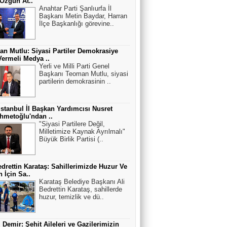
 Özgün At..
Anahtar Parti Şanlıurfa İl
Başkanı Metin Baydar, Harran
İlçe Başkanlığı görevine..
n Mutlu: Siyasi Partiler Demokrasiye
ermeli Medya ..
Yerli ve Milli Parti Genel
Başkanı Teoman Mutlu, siyasi
partilerin demokrasinin ..
stanbul İl Başkan Yardımcısı Nusret
hmetoğlu'ndan ..
"Siyasi Partilere Değil,
Milletimize Kaynak Ayrılmalı"
Büyük Birlik Partisi (..
edrettin Karataş: Sahillerimizde Huzur Ve
 İçin Sa..
Karataş Belediye Başkanı Ali
Bedrettin Karataş, sahillerde
huzur, temizlik ve dü..
 Demir: Şehit Aileleri ve Gazilerimizin