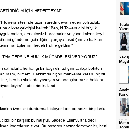
GETİRDİĞİM İÇİN HEDEFTEYİM”
, N Towers sitesinde uzun süredir devam eden yolsuzluk,
Tuğba
a dikkat çektiğini belirtti: “Ben, N Towers gibi büyük
Yarını
 uygulamaları, denetimsiz harcamalar ve yönetimlerin keyfi
etlerini gündeme getirdiğim, yargıya taşıdığım ve halktan
emin rantçılarının hedefi hâline geldim.”
 – TAM TERSİNE HUKUK MÜCADELESİ VERİYORUZ”
Yakup
Mağdu
n şahıslarla herhangi bir bağı olmadığını açıkça belirten
ri tanımam, bilmem. Hakkımda hiçbir mahkeme kararı, hiçbir
ksine, ben bu sitelerde yaşayan vatandaşlarımızın hakkını
asetçiyim” ifadelerini kullandı.
Anaht
Kork
O”
kselen ivmesini durdurmak isteyenlerin organize bir planla
iddi bir karşılık bulmuştur. Sadece Esenyurt’ta değil,
Metin
 çalışan kadrolarımız var. Bu başarıyı hazmedemeyenler, beni
Toplu