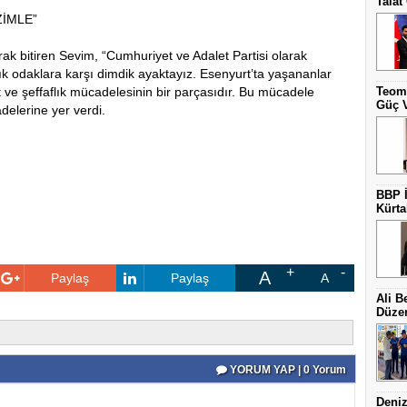
Talat
ZİMLE”
ak bitiren Sevim, “Cumhuriyet ve Adalet Partisi olarak
nlık odaklara karşı dimdik ayaktayız. Esenyurt’ta yaşananlar
ve şeffaflık mücadelesinin bir parçasıdır. Bu mücadele
Teoma
Güç V
fadelerine yer verdi.
BBP İ
Kürta
A
Paylaş
Paylaş
A
Ali B
Düzen
YORUM YAP | 0 Yorum
Deniz