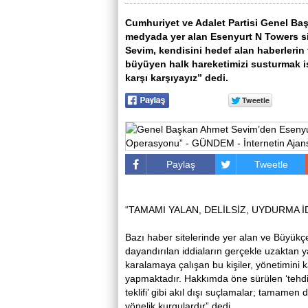
Cumhuriyet ve Adalet Partisi Genel Ba
medyada yer alan Esenyurt N Towers site
Sevim, kendisini hedef alan haberlerin
büyüyen halk hareketimizi susturmak ist
karşı karşıyayız” dedi.
Paylaş
Tweetle
“TAMAMI YALAN, DELİLSİZ, UYDURMA İ
Bazı haber sitelerinde yer alan ve Büyük
dayandırılan iddiaların gerçekle uzaktan y
karalamaya çalışan bu kişiler, yönetimini
yapmaktadır. Hakkımda öne sürülen ‘tehdit’,
teklifi’ gibi akıl dışı suçlamalar; tamam
yönelik kurgulardır” dedi.