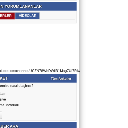
N YORUMLANANLAR
ERLER
VİDEOLAR
utube.com/channel/UCZN78WhDWllB1Mag7Ul7RIw
KET
Tüm Anketler
emize nasıl ulaştınız?
klam
siye
ma Motorları
BER ARA