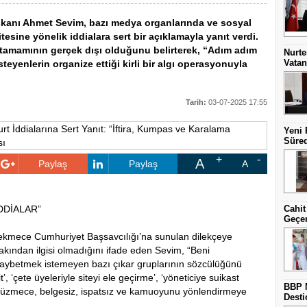
şkanı Ahmet Sevim, bazı medya organlarında ve sosyal
sine yönelik iddialara sert bir açıklamayla yanıt verdi.
 tamamının gerçek dışı olduğunu belirterek, “Adım adım
Nurte
Vatan
eyenlerin organize ettiği kirli bir algı operasyonuyla
Tarih:
03-07-2025 17:55
Yeni 
Süred
A
Paylaş
Paylaş
A
DDİALAR”
Cahit
Geçe
çekmece Cumhuriyet Başsavcılığı’na sunulan dilekçeye
akından ilgisi olmadığını ifade eden Sevim, “Beni
 kaybetmek istemeyen bazı çıkar gruplarının sözcülüğünü
 ‘çete üyeleriyle siteyi ele geçirme’, ‘yöneticiye suikast
BBP 
en düzmece, belgesiz, ispatsız ve kamuoyunu yönlendirmeye
Desti