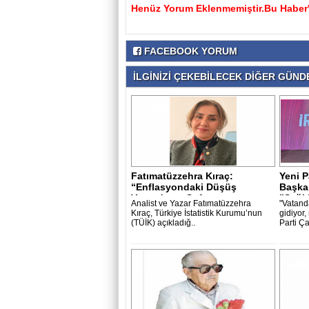
Henüz Yorum Eklenmemiştir.Bu Haber'e
FACEBOOK YORUM
İLGİNİZİ ÇEKEBİLECEK DİĞER GÜNDE
Fatımatüzzehra Kıraç:
Yeni P
“Enflasyondaki Düşüş
Başka
Vatandaşın Sofras..
"Sağlı
Analist ve Yazar Fatımatüzzehra
"Vatand
Kıraç, Türkiye İstatistik Kurumu’nun
gidiyor,
(TÜİK) açıkladığ..
Parti Ça