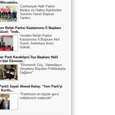
 Mücadeles..
Cumhuriyet Halk Partisi
Medya ve Halkla İlişkilerden
Sorumlu Genel Başkan
Yardım..
en Refah Partisi Kastamonu İl Başkanı
Güzel: "İneb..
Yeniden Refah Partisi
Kastamonu İl Başkanı Akif
Güzel, İneboluya ikinci
İstiklal..
ar Parti Karaköprü İlçe Başkanı Halil
an'dan Ekonom..
"Ekonomik Güç, Vatandaşın
Umudunu Büyüten Politikalarla
Sağlanır"
Partili Seydi Ahmet Keleş: "Yeni Parti'yi
t Kurdu,..
"Partimizin en büyük gücü
milletimizin iradesidir"