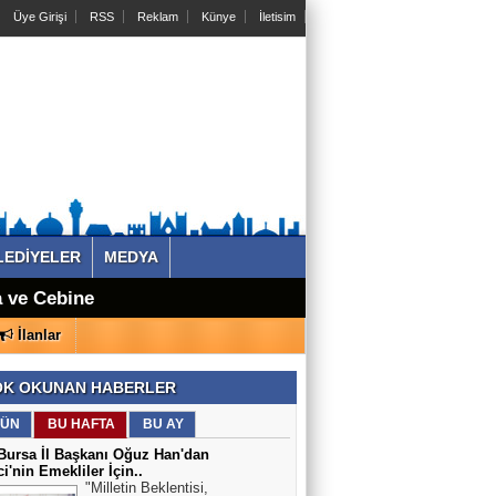
Üye Girişi
RSS
Reklam
Künye
İletisim
LEDİYELER
MEDYA
okat
a ve Cebine
İlanlar
K OKUNAN HABERLER
ÜN
BU HAFTA
BU AY
ursa İl Başkanı Oğuz Han'dan
ci'nin Emekliler İçin..
"Milletin Beklentisi,