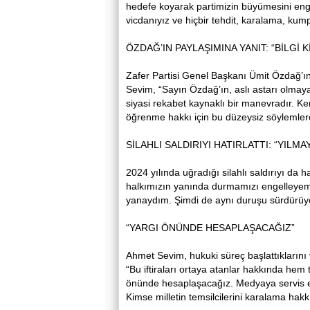
hedefe koyarak partimizin büyümesini engel
vicdanıyız ve hiçbir tehdit, karalama, k
ÖZDAĞ’IN PAYLAŞIMINA YANIT: “BİLGİ K
Zafer Partisi Genel Başkanı Ümit Özdağ’
Sevim, “Sayın Özdağ’ın, aslı astarı olmayan
siyasi rekabet kaynaklı bir manevradır.
öğrenme hakkı için bu düzeysiz söylemlere
SİLAHLI SALDIRIYI HATIRLATTI: “YILMA
2024 yılında uğradığı silahlı saldırıyı da hat
halkımızın yanında durmamızı engelleyeme
yanaydım. Şimdi de aynı duruşu sürdürüy
“YARGI ÖNÜNDE HESAPLAŞACAĞIZ”
Ahmet Sevim, hukuki süreç başlattıklarını 
“Bu iftiraları ortaya atanlar hakkında he
önünde hesaplaşacağız. Medyaya servis ed
Kimse milletin temsilcilerini karalama hakk