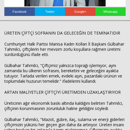
Facebook
Twitter
Google+
Whatsapp
ÜRETEN ÇİFTÇİ SOFRANIN DA GELECEĞİN DE TEMİNATIDIR
Cumhuriyet Halk Partisi Manisa Kadın Kolları İl Başkanı Gülbahar
Haberin Doğru Adresi.
Tahmilci, çiftçilerin her mevsim zorlu koşullara rağmen üretimi
sürdürdüğünü ifade etti.
Gülbahar Tahmilci, “Çiftçimiz yalnızca toprağı işlemiyor, aynı
zamanda bu ülkenin sofrasını, bereketini ve geleceğini ayakta
tutuyor. Tarlada verilen emek, evdeki aşın, pazardaki ürünün ve
toplumdaki huzurun temelidir.” ifadelerini kullandı.
ARTAN MALİYETLER ÇİFTÇİYİ ÜRETİMDEN UZAKLAŞTIRIYOR
Üreticinin ağır ekonomik baskı altında kaldığını belirten Tahmilci,
çiftçinin korunmasının zorunluluk haline geldiğini söyledi.
Gülbahar Tahmilci, “Mazot, gübre, ilaç, sulama ve enerji giderleri
çiftçimizin yükünü her geçen gün daha da artırıyor. Üreten insanı
yalnız bırakan bir anlayışla tarım güçlenemez. Çiftçimizin ayakta