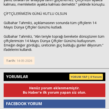
kalması, memleketin ayakta kalması demektir.” şeklinde konuştu.
ÇİFTÇİLERİMİZİN GÜNÜ KUTLU OLSUN
Gülbahar Tahmilci, açıklamasının sonunda tüm çiftçilerin 14
Mayıs Dünya Çiftçiler Günü’nü kutladı.
Gülbahar Tahmilci, “Alın teriyle toprağı berekete dönüştüren tüm
çiftçilerimizin 14 Mayıs Dünya Çiftçiler Günü’nü kutluyorum.
Emeğin değer gördüğü, üreticinin güç bulduğu günler diliyorum.”
ifadelerini kullandı.
Tarih:
14-05-2026
YORUMLAR
YORUM YAP | 0 Yorum
Henüz yorum eklenmemiştir.
Bu Haber'e ilk yorum yapan siz olun.
FACEBOOK YORUM