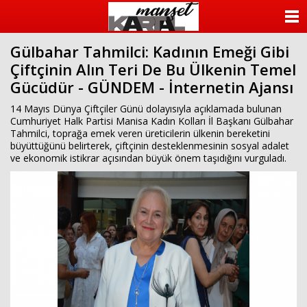
ANASAYFA
Gülbahar Tahmilci: Kadının Emeği Gibi
KATEGORİLER
Çiftçinin Alın Teri De Bu Ülkenin Temel
Gücüdür - GÜNDEM - İnternetin Ajansı
YAZARLAR
14 Mayıs Dünya Çiftçiler Günü dolayısıyla açıklamada bulunan
ANKETLER
Cumhuriyet Halk Partisi Manisa Kadın Kolları İl Başkanı Gülbahar
Tahmilci, toprağa emek veren üreticilerin ülkenin bereketini
büyüttüğünü belirterek, çiftçinin desteklenmesinin sosyal adalet
FOTO GALERİ
ve ekonomik istikrar açısından büyük önem taşıdığını vurguladı.
VİDEO GALERİ
KÜNYE
İLETİŞİM