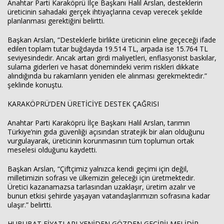
Anahtar Parti Karaköprü İlçe Başkanı Halil Arslan, desteklerin
üreticinin sahadaki gerçek ihtiyaçlarına cevap verecek şekilde
planlanması gerektiğini belirtti.
Başkan Arslan, “Desteklerle birlikte üreticinin eline geçeceği ifade
edilen toplam tutar buğdayda 19.514 TL, arpada ise 15.764 TL
seviyesindedir. Ancak artan girdi maliyetleri, enflasyonist baskılar,
sulama giderleri ve hasat dönemindeki verim riskleri dikkate
alındığında bu rakamların yeniden ele alınması gerekmektedir.”
şeklinde konuştu.
KARAKÖPRÜ’DEN ÜRETİCİYE DESTEK ÇAĞRISI
Anahtar Parti Karaköprü İlçe Başkanı Halil Arslan, tarımın
Türkiye’nin gıda güvenliği açısından stratejik bir alan olduğunu
vurgulayarak, üreticinin korunmasının tüm toplumun ortak
meselesi olduğunu kaydetti.
Başkan Arslan, “Çiftçimiz yalnızca kendi geçimi için değil,
milletimizin sofrası ve ülkemizin geleceği için üretmektedir.
Üretici kazanamazsa tarlasından uzaklaşır, üretim azalır ve
bunun etkisi şehirde yaşayan vatandaşlarımızın sofrasına kadar
ulaşır.” belirtti.
HUBUBAT FİYATLARI YENİDEN GÖZDEN GEÇİRİLMELİDİR