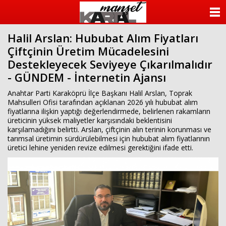
ANASAYFA
Halil Arslan: Hububat Alım Fiyatları
KATEGORİLER
Çiftçinin Üretim Mücadelesini
Destekleyecek Seviyeye Çıkarılmalıdır
YAZARLAR
- GÜNDEM - İnternetin Ajansı
ANKETLER
Anahtar Parti Karaköprü İlçe Başkanı Halil Arslan, Toprak
Mahsulleri Ofisi tarafından açıklanan 2026 yılı hububat alım
fiyatlarına ilişkin yaptığı değerlendirmede, belirlenen rakamların
FOTO GALERİ
üreticinin yüksek maliyetler karşısındaki beklentisini
karşılamadığını belirtti. Arslan, çiftçinin alın terinin korunması ve
VİDEO GALERİ
tarımsal üretimin sürdürülebilmesi için hububat alım fiyatlarının
üretici lehine yeniden revize edilmesi gerektiğini ifade etti.
KÜNYE
İLETİŞİM