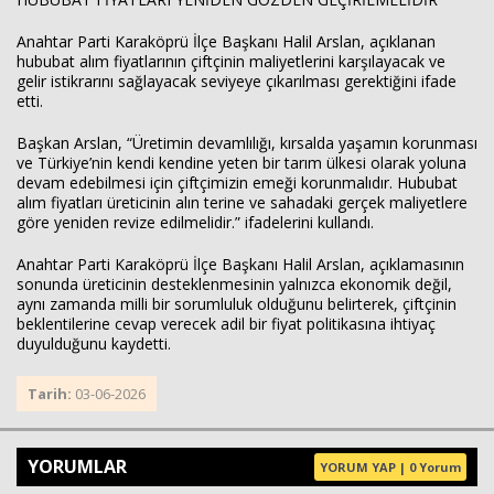
Anahtar Parti Karaköprü İlçe Başkanı Halil Arslan, açıklanan
hububat alım fiyatlarının çiftçinin maliyetlerini karşılayacak ve
gelir istikrarını sağlayacak seviyeye çıkarılması gerektiğini ifade
etti.
Başkan Arslan, “Üretimin devamlılığı, kırsalda yaşamın korunması
ve Türkiye’nin kendi kendine yeten bir tarım ülkesi olarak yoluna
devam edebilmesi için çiftçimizin emeği korunmalıdır. Hububat
alım fiyatları üreticinin alın terine ve sahadaki gerçek maliyetlere
göre yeniden revize edilmelidir.” ifadelerini kullandı.
Anahtar Parti Karaköprü İlçe Başkanı Halil Arslan, açıklamasının
sonunda üreticinin desteklenmesinin yalnızca ekonomik değil,
aynı zamanda milli bir sorumluluk olduğunu belirterek, çiftçinin
beklentilerine cevap verecek adil bir fiyat politikasına ihtiyaç
duyulduğunu kaydetti.
Tarih:
03-06-2026
YORUMLAR
YORUM YAP | 0 Yorum