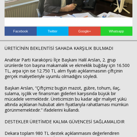
Facebook
Twitter
Google+
Whatsapp
Haberin Doğru Adresi.
ÜRETİCİNİN BEKLENTİSİ SAHADA KARŞILIK BULMADI
Anahtar Parti Karaköprü İlçe Başkanı Halil Arslan, 2. grup
ürünlerde ton başına makarnalık ve ekmeklik buğday için 16.500
TL, arpa için ise 12.750 TL alım fiyatı açıklanmasının çiftçinin
gerçek maliyetleriyle uyumlu olmadığını söyledi.
Başkan Arslan, “Çiftçimiz bugün mazot, gübre, tohum, ilaç,
sulama, işçilik ve finansman giderleri karşısında büyük bir
mücadele vermektedir. Üreticimizin bu kadar ağır maliyet yükü
altında açıklanan hububat alım fiyatlarıyla rahatlaması mümkün
görünmemektedir.” ifadelerini kullandı.
DESTEKLER ÜRETİMDE KALMA GÜVENCESİ SAĞLAMALIDIR
Dekara toplam 980 TL destek açıklanmasını değerlendiren