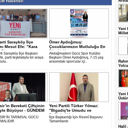
Arsl
M Haberleri
Yeni 
Mille
arti Sarayköy İlçe
Ömer Aydoğmuş:
nı Mesut Efe: "Kara
Çocuklarımızın Mutluluğu En
Bite..
Büyük Kazancımızd..
rti Sarayköy İlçe Başkanı
Akdağmadeni Gücü Spor Kulübü
e, parti teşkilatıyla bir araya
Başkanı Ömer Aydoğmuş, 7-15 yaş
Rahme
bulu..
arasındaki sporcular içi..
Yolcu
Yeni 
Üstün
sir’in Bereketi Çiftçinin
Yeni Partili Türker Yılmaz:
yle Büyüyor - GÜNDEM
"Bigadiç'te Umudu ve
Değişimi He..
SİR’İN TARIMSAL GÜCÜ
İlçe Başkanlığı İçin Resmî Başvuru
MALIDIR
Tamamlandı
Halil