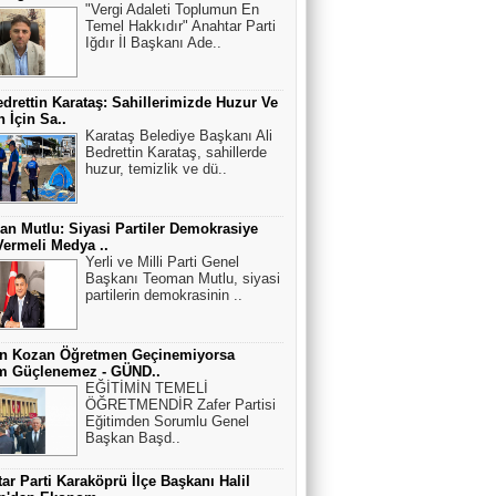
"Vergi Adaleti Toplumun En
Temel Hakkıdır" Anahtar Parti
Iğdır İl Başkanı Ade..
edrettin Karataş: Sahillerimizde Huzur Ve
 İçin Sa..
Karataş Belediye Başkanı Ali
Bedrettin Karataş, sahillerde
huzur, temizlik ve dü..
n Mutlu: Siyasi Partiler Demokrasiye
ermeli Medya ..
Yerli ve Milli Parti Genel
Başkanı Teoman Mutlu, siyasi
partilerin demokrasinin ..
an Kozan Öğretmen Geçinemiyorsa
im Güçlenemez - GÜND..
EĞİTİMİN TEMELİ
ÖĞRETMENDİR Zafer Partisi
Eğitimden Sorumlu Genel
Başkan Başd..
ar Parti Karaköprü İlçe Başkanı Halil