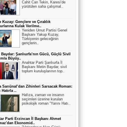
Cahit Can Tekin, Karesi’de
yürütülen saha çalışmal..
 Kuzay: Gençlere ve Çıraklık
rlarına Kulak Verilme..
Yeniden Umut Partisi Genel
Başkanı Yakup Kuzay,
Türkiyenin geleceğinin
gençlerin..
 Baydar: Şanlıurfa’nın Gücü, Güçlü Sivil
mla Büyüy..
Anahtar Parti Şanlıurfa İl
Başkanı Metin Baydar, sivil
toplum kuruluşlarının top..
 Sarıünal’dan Zihinleri Sarsacak Roman:
 Hatırla ..
Hafıza, zaman ve insanın
seçimleri üzerine kurulan
psikolojik roman “Yarını Hatı..
ar Parti Erzincan İl Başkanı Ahmet
maz'dan Ekonomid..