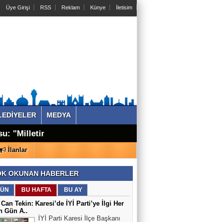
Üye Girişi
RSS
Reklam
Künye
İletisim
LEDİYELER
MEDYA
u: "Milletin
 Ajansı
İlanlar
K OKUNAN HABERLER
ÜN
BU HAFTA
BU AY
 Can Tekin: Karesi’de İYİ Parti’ye İlgi Her
n Gün A..
İYİ Parti Karesi İlçe Başkanı