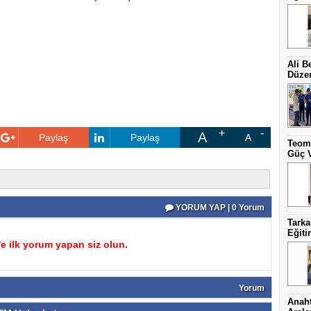
Ali B
Düzen
A
Paylaş
Paylaş
A
Teoma
Güç V
YORUM YAP | 0 Yorum
Tark
Eğit
 ilk yorum yapan siz olun.
Yorum
Anaht