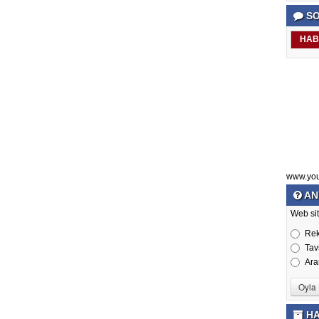
SO
HAB
www.yo
AN
Web sit
Re
Tav
Ara
HA