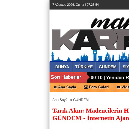
7 Ağustos 2026, Cuma | 07:23:55
DÜNYA
TÜRKİYE
GÜNDEM
Sİ
Yeniden Re
00:10 |
Bilgilendirilmed
Ana Sayfa
Foto Galeri
Vide
Ana Sayfa
»
GÜNDEM
Tarık Akın: Madencilerin H
GÜNDEM - İnternetin Ajan