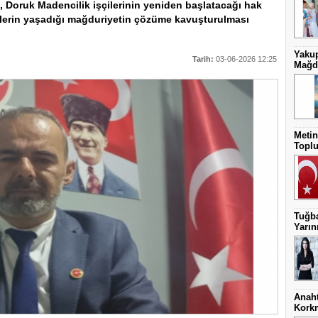
ın, Doruk Madencilik işçilerinin yeniden başlatacağı hak
çilerin yaşadığı mağduriyetin çözüme kavuşturulması
Yakup
Tarih:
03-06-2026 12:25
Mağdu
Metin
Toplu
Tuğba
Yarını
Anaht
Kork