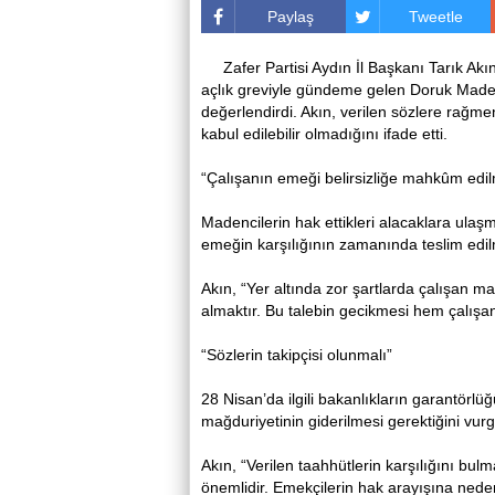
Paylaş
Tweetle
Zafer Partisi Aydın İl Başkanı Tarık Ak
açlık greviyle gündeme gelen Doruk Madenc
değerlendirdi. Akın, verilen sözlere rağ
kabul edilebilir olmadığını ifade etti.
“Çalışanın emeği belirsizliğe mahkûm edi
Madencilerin hak ettikleri alacaklara ulaş
emeğin karşılığının zamanında teslim edil
Akın, “Yer altında zor şartlarda çalışan mad
almaktır. Bu talebin gecikmesi hem çalışan
“Sözlerin takipçisi olunmalı”
28 Nisan’da ilgili bakanlıkların garantörlü
mağduriyetinin giderilmesi gerektiğini vurg
Akın, “Verilen taahhütlerin karşılığını b
önemlidir. Emekçilerin hak arayışına neden 