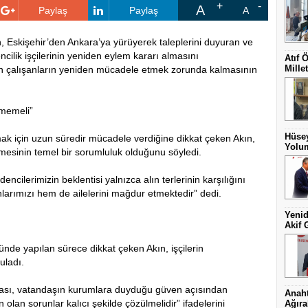
A
Paylaş
Paylaş
A
ın, Eskişehir’den Ankara’ya yürüyerek taleplerini duyuran ve
ilik işçilerinin yeniden eylem kararı almasını
Atıf 
Millet
men çalışanların yeniden mücadele etmek zorunda kalmasının
lmemeli”
Hüsey
mak için uzun süredir mücadele verdiğine dikkat çeken Akın,
Yolum
mesinin temel bir sorumluluk olduğunu söyledi.
encilerimizin beklentisi yalnızca alın terlerinin karşılığını
larımızı hem de ailelerini mağdur etmektedir” dedi.
Yenid
Akif 
ğünde yapılan sürece dikkat çeken Akın, işçilerin
uladı.
ulması, vatandaşın kurumlara duyduğu güven açısından
Anaht
olan sorunlar kalıcı şekilde çözülmelidir” ifadelerini
Ağıra