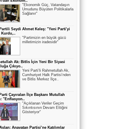
an'dan Ekonom..
"Ekonomik Güç, Vatandaşın
Umudunu Büyüten Politikalarla
Sağlanır"
Partili Seydi Ahmet Keleş: "Yeni Parti'yi
t Kurdu,..
"Partimizin en büyük gücü
milletimizin iradesidir"
tullah Ak: Bitlis İçin Yeni Bir Siyasi
luğa Çıkıyo..
Yeni Parti’li Rahmetullah Ak,
Cumhuriyet Halk Partisi’nden
ve Bitlis Merkez İlçe..
Parti Çayıralan İlçe Başkanı Mutullah
: "Enflasyon..
"Açıklanan Veriler Geçim
Sıkıntısının Devam Ettiğini
Gösteriyor"
 Aslan: Anavatan Partisi’ne Katılımlar