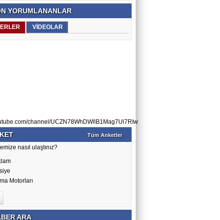
N YORUMLANANLAR
ERLER
VİDEOLAR
utube.com/channel/UCZN78WhDWllB1Mag7Ul7RIw
KET
Tüm Anketler
emize nasıl ulaştınız?
klam
siye
ma Motorları
BER ARA