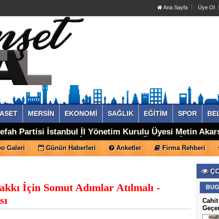
Ana Sayfa
Üye Ol
YASET
MERSİN
EKONOMİ
SAĞLIK
EĞİTİM
SPOR
BE
fah Partisi İstanbul İl Yönetim Kurulu Üyesi Metin Akars
iği Bir Süreç Sağlıklı İlerleyemez" - GÜNDEM - İnternetin
o Galeri
Günün Haberleri
Anketler
Firma Rehberi
ÇO
akkı İçin Somut Adımlar Atılmalı -
BUG
sı
Cahit
Geçe