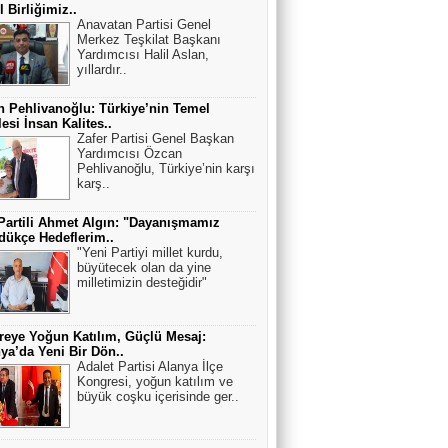
 Birliğimiz..
Anavatan Partisi Genel
Merkez Teşkilat Başkanı
Yardımcısı Halil Aslan,
yıllardır..
 Pehlivanoğlu: Türkiye’nin Temel
esi İnsan Kalites..
Zafer Partisi Genel Başkan
Yardımcısı Özcan
Pehlivanoğlu, Türkiye’nin karşı
karş..
Partili Ahmet Algın: "Dayanışmamız
ükçe Hedeflerim..
"Yeni Partiyi millet kurdu,
büyütecek olan da yine
milletimizin desteğidir"
eye Yoğun Katılım, Güçlü Mesaj:
ya’da Yeni Bir Dön..
Adalet Partisi Alanya İlçe
Kongresi, yoğun katılım ve
büyük coşku içerisinde ger..