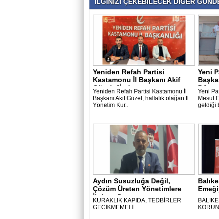
İLGİNİZİ ÇEKEBİLECEK DİĞER GÜNDE
Yeniden Refah Partisi
Yeni P
Kastamonu İl Başkanı Akif
Başka
Güzel: "İsti..
Düzen 
Yeniden Refah Partisi Kastamonu İl
Yeni Pa
Başkanı Akif Güzel, haftalık olağan İl
Mesut Ef
Yönetim Kur..
geldiği 
Aydın Susuzluğa Değil,
Balıke
Çözüm Üreten Yönetimlere
Emeği
İhtiyaç Duyu..
- ..
KURAKLIK KAPIDA, TEDBİRLER
BALIKE
GECİKMEMELİ
KORUN